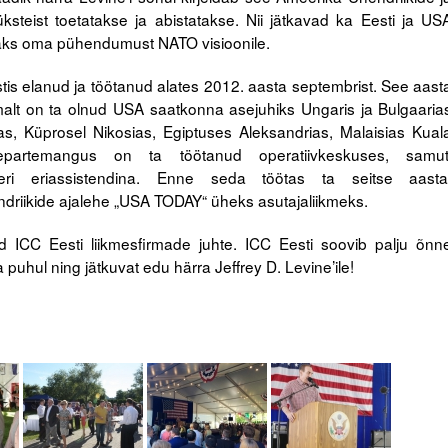
s üksteist toetatakse ja abistatakse. Nii jätkavad ka Eesti ja US
maks oma pühendumust NATO visioonile.
tis elanud ja töötanud alates 2012. aasta septembrist. See aast
malt on ta olnud USA saatkonna asejuhiks Ungaris ja Bulgaaria
lias, Küprosel Nikosias, Egiptuses Aleksandrias, Malaisias Kual
epartemangus on ta töötanud operatiivkeskuses, samut
leri eriassistendina. Enne seda töötas ta seitse aasta
ndriikide ajalehe „USA TODAY“ üheks asutajaliikmeks.
id ICC Eesti liikmesfirmade juhte. ICC Eesti soovib palju õnn
uhul ning jätkuvat edu härra Jeffrey D. Levine’ile!