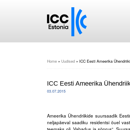
Home
»
Uudised
»
ICC Eesti Ameerika Ühendriiki
ICC Eesti Ameerika Ühendriik
03.07.2015
Ameerika Ühendriikide suursaadik Eesti
neljapäeval saadiku residentsi õuel v
teemaks oli „Vabadus ja sõprus“. Suursa