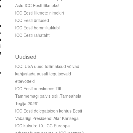
A
Astu ICC Eesti liikmeks!
ICC Eesti liikmete nimekiri
ICC Eesti üritused
a
ICC Eesti hommikuklubi
s
ICC Eesti rahatäht
a
i
t
Uudised
ICC: USA uued tollimaksud võivad
e
kahjustada ausalt tegutsevaid
ettevõtteid
ICC Eesti auesimees Tiit
Tammemägi pälvis tiitli „Tarneahela
Tegija 2026“
ICC Eesti delegatsioon kohtus Eesti
Vabariigi Presidendi Alar Karisega
ICC kutsub: 10. ICC Euroopa