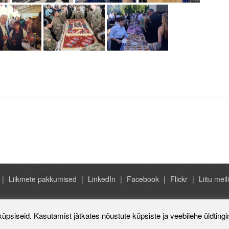
Liikmete pakkumised
LinkedIn
Facebook
Flickr
Liitu meili
Rahvusvaheline Kaubanduskoda 
küpsiseid. Kasutamist jätkates nõustute küpsiste ja veebilehe üldting