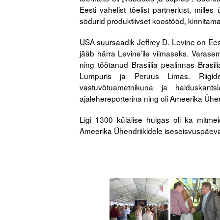
Eesti vahelist tõelist partnerlust, mille
sõdurid produktiivset koostööd, kinnita
USA suursaadik Jeffrey D. Levine on Ees
jääb härra Levine’ile viimaseks. Varase
ning töötanud Brasiilia pealinnas Brasi
Lumpuris ja Peruus Limas. Riigid
vastuvõtuametnikuna ja halduskants
ajalehereporterina ning oli Ameerika Ühe
Ligi 1300 külalise hulgas oli ka mitme
Ameerika Ühendriikidele iseseisvuspäeva p
.