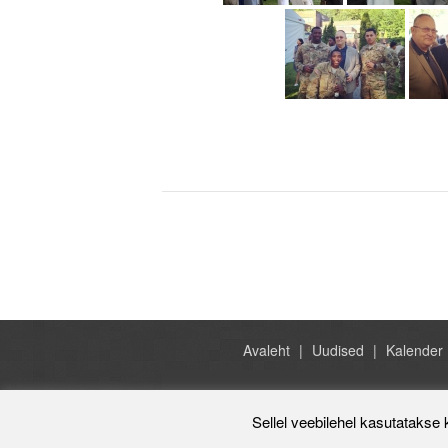
Avaleht
Uudised
Kalender
Sellel veebilehel kasutatakse 