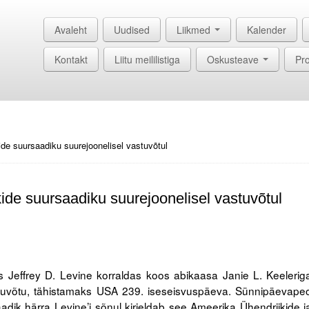
Avaleht
Uudised
Liikmed
Kalender
Kontakt
Liitu meililistiga
Oskusteave
Pro
de suursaadiku suurejoonelisel vastuvõtul
ide suursaadiku suurejoonelisel vastuvõtul
s Jeffrey D. Levine korraldas koos abikaasa Janie L. Keelerig
astuvõtu, tähistamaks USA 239. iseseisvuspäeva. Sünnipäevape
adik härra Levine’i sõnul kirjeldab see Ameerika Ühendriikide j