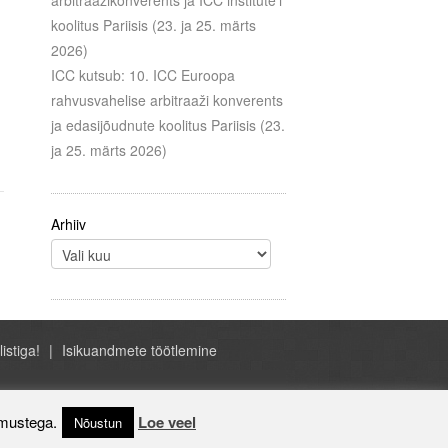
arbitraažikonverents ja ICC institute’i
koolitus Pariisis (23. ja 25. märts
2026)
ICC kutsub: 10. ICC Euroopa
rahvusvahelise arbitraaži konverents
ja edasijõudnute koolitus Pariisis (23.
ja 25. märts 2026)
Arhiiv
listiga!
Isikuandmete töötlemine
- ICC Eesti, A.H. Tammsaare tee 47, Tallinn
Estonia, +372 684 1070, icc@icc-estonia.ee
imustega.
Loe veel
Nõustun