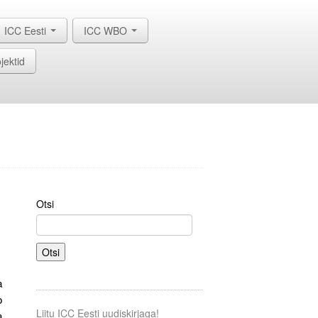
ICC Eesti
ICC WBO
jektid
Otsi
Otsi
a
o
Liitu ICC Eesti uudiskirjaga!
a