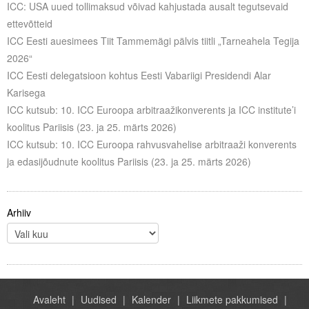
ICC: USA uued tollimaksud võivad kahjustada ausalt tegutsevaid
ettevõtteid
ICC Eesti auesimees Tiit Tammemägi pälvis tiitli „Tarneahela Tegija
2026“
ICC Eesti delegatsioon kohtus Eesti Vabariigi Presidendi Alar
Karisega
ICC kutsub: 10. ICC Euroopa arbitraažikonverents ja ICC institute’i
koolitus Pariisis (23. ja 25. märts 2026)
ICC kutsub: 10. ICC Euroopa rahvusvahelise arbitraaži konverents
ja edasijõudnute koolitus Pariisis (23. ja 25. märts 2026)
Arhiiv
Avaleht
Uudised
Kalender
Liikmete pakkumised