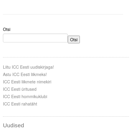
Liitu meililistiga
Oskusteave
Incoterms® 2020
Otsi
Abimaterjalid
Otsi
Projektid
Liitu ICC Eesti uudiskirjaga!
Astu ICC Eesti liikmeks!
ICC Eesti liikmete nimekiri
ICC Eesti üritused
ICC Eesti hommikuklubi
ICC Eesti rahatäht
Uudised