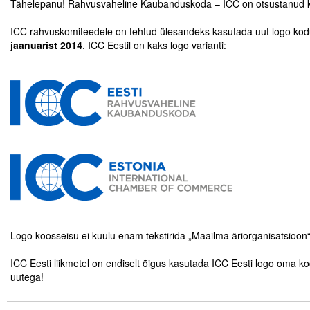
Tähelepanu! Rahvusvaheline Kaubanduskoda – ICC on otsustanud ka
.
Tegevused
ICC rahvuskomiteedele on tehtud ülesandeks kasutada uut logo kodu
jaanuarist 2014
. ICC Eestil on kaks logo varianti:
Publikatsioonid
.
.
Arvamus
Viidad
.
ICC WBO
.
.
ICC komisjonid
Digiraamatukogu
.
.
Juhendid ja väljaanded
Logo koosseisu ei kuulu enam tekstirida „Maailma äriorganisatsioon“
.
Videod
ICC Eesti liikmetel on endiselt õigus kasutada ICC Eesti logo oma 
uutega!
.
Kontakt