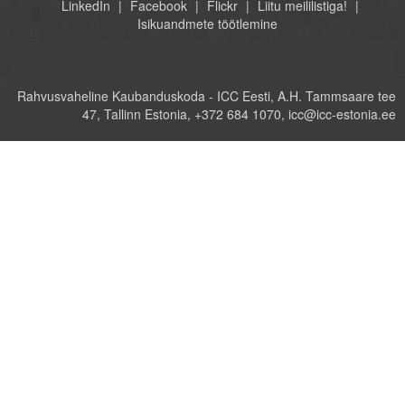
LinkedIn
Facebook
Flickr
Liitu meililistiga!
Isikuandmete töötlemine
Rahvusvaheline Kaubanduskoda - ICC Eesti, A.H. Tammsaare tee
47, Tallinn Estonia, +372 684 1070, icc@icc-estonia.ee