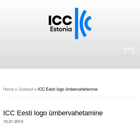
Avaleht
Uudised
Liikmed
ICC Eesti liikmebaas
Home
»
Uudised
»
ICC Eesti logo ümbervahetamine
Liikmete pakkumised
ICC Eesti logo ümbervahetamine
Astu ICC Eesti liikmeks!
10.01.2014
Kalender
.
ICC Eesti