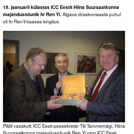
19. jaanuaril külastas ICC Eestit Hiina Suursaatkonna
Tegevused
Algava draakoniaasta puhul
majandusnõunik hr Ren Yi.
oli hr Ren’il kaasas kingitus.
Publikatsioonid
Arvamus
Viidad
ICC WBO
ICC komisjonid
Digiraamatukogu
Juhendid ja väljaanded
Videod
Pildil vasakult: ICC Eesti peasekretär Tiit Tammemägi, Hiina
Kontakt
Suursaatkonna majandusnõunik Ren Yi ning ICC Eesti