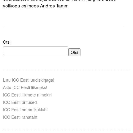
Liitu meililistiga
volikogu esimees Andres Tamm
Oskusteave
Incoterms® 2020
Abimaterjalid
Otsi
Otsi
Projektid
Liitu ICC Eesti uudiskirjaga!
Astu ICC Eesti liikmeks!
ICC Eesti liikmete nimekiri
ICC Eesti üritused
ICC Eesti hommikuklubi
ICC Eesti rahatäht