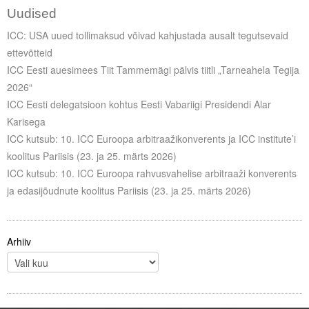
Uudised
ICC: USA uued tollimaksud võivad kahjustada ausalt tegutsevaid
ettevõtteid
ICC Eesti auesimees Tiit Tammemägi pälvis tiitli „Tarneahela Tegija
2026“
ICC Eesti delegatsioon kohtus Eesti Vabariigi Presidendi Alar
Karisega
ICC kutsub: 10. ICC Euroopa arbitraažikonverents ja ICC institute’i
koolitus Pariisis (23. ja 25. märts 2026)
ICC kutsub: 10. ICC Euroopa rahvusvahelise arbitraaži konverents
ja edasijõudnute koolitus Pariisis (23. ja 25. märts 2026)
Arhiiv