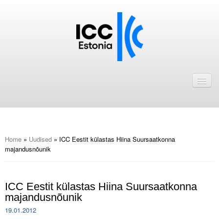
Avaleht
Uudised
Liikmed
ICC Eesti liikmebaas
Home
»
Uudised
»
ICC Eestit külastas Hiina Suursaatkonna
majandusnõunik
Liikmete pakkumised
Astu ICC Eesti liikmeks!
ICC Eestit külastas Hiina Suursaatkonna
majandusnõunik
Kalender
19.01.2012
ICC Eesti