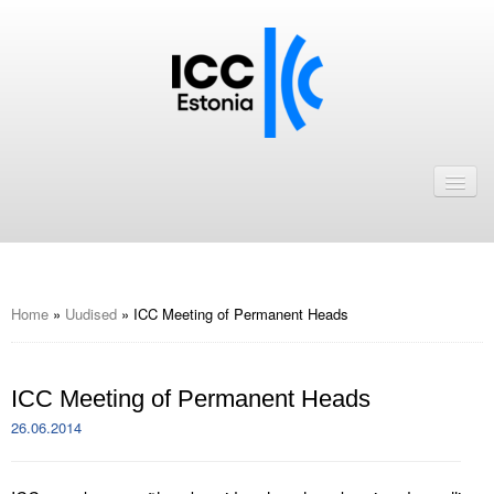
Avaleht
Uudised
Liikmed
ICC Eesti liikmebaas
Home
»
Uudised
»
ICC Meeting of Permanent Heads
Liikmete pakkumised
ICC Meeting of Permanent Heads
Astu ICC Eesti liikmeks!
26.06.2014
Kalender
ICC Eesti