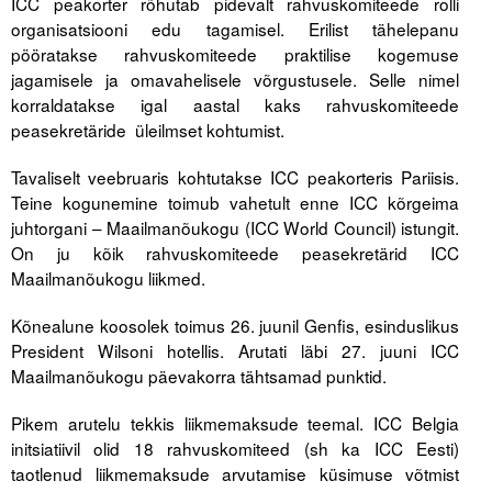
ICC peakorter rõhutab pidevalt rahvuskomiteede rolli
organisatsiooni edu tagamisel. Erilist tähelepanu
Tegevused
pööratakse rahvuskomiteede praktilise kogemuse
jagamisele ja omavahelisele võrgustusele. Selle nimel
Publikatsioonid
korraldatakse igal aastal kaks rahvuskomiteede
peasekretäride üleilmset kohtumist.
Arvamus
Tavaliselt veebruaris kohtutakse ICC peakorteris Pariisis.
Viidad
Teine kogunemine toimub vahetult enne ICC kõrgeima
juhtorgani – Maailmanõukogu (ICC World Council) istungit.
ICC WBO
On ju kõik rahvuskomiteede peasekretärid ICC
Maailmanõukogu liikmed.
ICC komisjonid
Kõnealune koosolek toimus 26. juunil Genfis, esinduslikus
Digiraamatukogu
President Wilsoni hotellis. Arutati läbi 27. juuni ICC
Juhendid ja väljaanded
Maailmanõukogu päevakorra tähtsamad punktid.
Videod
Pikem arutelu tekkis liikmemaksude teemal. ICC Belgia
initsiatiivil olid 18 rahvuskomiteed (sh ka ICC Eesti)
Kontakt
taotlenud liikmemaksude arvutamise küsimuse võtmist