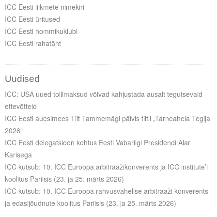
ICC Eesti liikmete nimekiri
ICC Eesti üritused
ICC Eesti hommikuklubi
ICC Eesti rahatäht
Uudised
ICC: USA uued tollimaksud võivad kahjustada ausalt tegutsevaid
ettevõtteid
ICC Eesti auesimees Tiit Tammemägi pälvis tiitli „Tarneahela Tegija
2026“
ICC Eesti delegatsioon kohtus Eesti Vabariigi Presidendi Alar
Karisega
ICC kutsub: 10. ICC Euroopa arbitraažikonverents ja ICC institute’i
koolitus Pariisis (23. ja 25. märts 2026)
ICC kutsub: 10. ICC Euroopa rahvusvahelise arbitraaži konverents
ja edasijõudnute koolitus Pariisis (23. ja 25. märts 2026)