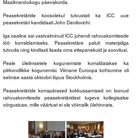
Maailmanõukogu päevakorda.
Liitu meililistiga
Peasekretäride koosolekul tutvustati ka ICC uue
Oskusteave
peasekretäri kandidaati John Danilovichi.
Incoterms® 2020
Iga osaline sai vastvalminud ICC juhendi rahvuskomiteede
Abimaterjalid
töö korraldamiseks. Peasekretäre paluti materjaliga
tutvuda ning kindlasti lisada oma ettepanekuid ja soovitusi.
Projektid
Peale üleilmsetele kogunemiste korraldatakse ka
piirkondlikke kogunemisi. Viimane Euroopa kohtumine oli
eelmise aasta oktoobri lõpus Stockholmis.
Peasekretäride korrapärased kokkusaamised on loonud
rahvuskomiteede peasekretäridest tugeva kollegiaalse
võrgustuse, mille väärtust ei ole võimalik ülehinnata.