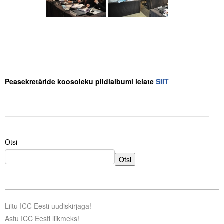
.
.
Peasekretäride koosoleku pildialbumi leiate
SIIT
Otsi
Otsi
Liitu ICC Eesti uudiskirjaga!
Astu ICC Eesti liikmeks!