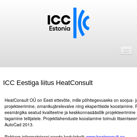
Avaleht
Uudised
Liikmed
ICC Eestiga liitus HeatConsult
ICC Eesti liikmebaas
.
Liikmete pakkumised
HeatConsult OÜ on Eesti ettevõte, mille põhitegevuseks on soojus- 
projekteerimine, omanikujärelevalve ning ekspertiiside koostamine. 
Astu ICC Eesti liikmeks!
eesmärgiks seatud kvaliteetne ja keskkonnasäästlik projekteerimine 
tagamine tellijatele. Projektlahenduste koostamine toimub litsentsee
AutoCad 2013.
Kalender
.
ICC Eesti
Rohkem informatsiooni nende kodulehelt:
www.heatconsult.ee