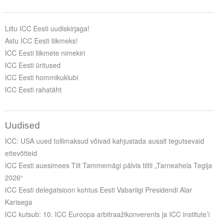
Liitu meililistiga
Oskusteave
Liitu ICC Eesti uudiskirjaga!
Astu ICC Eesti liikmeks!
Incoterms® 2020
ICC Eesti liikmete nimekiri
ICC Eesti üritused
Abimaterjalid
ICC Eesti hommikuklubi
Projektid
ICC Eesti rahatäht
Uudised
ICC: USA uued tollimaksud võivad kahjustada ausalt tegutsevaid
ettevõtteid
ICC Eesti auesimees Tiit Tammemägi pälvis tiitli „Tarneahela Tegija
2026“
ICC Eesti delegatsioon kohtus Eesti Vabariigi Presidendi Alar
Karisega
ICC kutsub: 10. ICC Euroopa arbitraažikonverents ja ICC institute’i