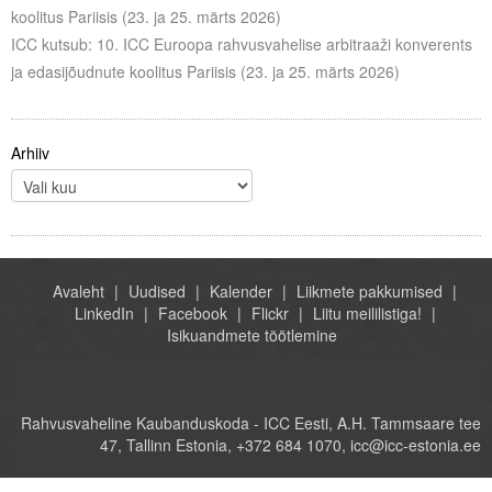
koolitus Pariisis (23. ja 25. märts 2026)
ICC kutsub: 10. ICC Euroopa rahvusvahelise arbitraaži konverents
ja edasijõudnute koolitus Pariisis (23. ja 25. märts 2026)
Arhiiv
Avaleht
Uudised
Kalender
Liikmete pakkumised
LinkedIn
Facebook
Flickr
Liitu meililistiga!
Isikuandmete töötlemine
Rahvusvaheline Kaubanduskoda - ICC Eesti, A.H. Tammsaare tee
47, Tallinn Estonia, +372 684 1070, icc@icc-estonia.ee