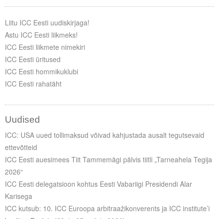
Liitu meililistiga
Liitu ICC Eesti uudiskirjaga!
Oskusteave
Astu ICC Eesti liikmeks!
ICC Eesti liikmete nimekiri
Incoterms® 2020
ICC Eesti üritused
Abimaterjalid
ICC Eesti hommikuklubi
ICC Eesti rahatäht
Projektid
Uudised
ICC: USA uued tollimaksud võivad kahjustada ausalt tegutsevaid
ettevõtteid
ICC Eesti auesimees Tiit Tammemägi pälvis tiitli „Tarneahela Tegija
2026“
ICC Eesti delegatsioon kohtus Eesti Vabariigi Presidendi Alar
Karisega
ICC kutsub: 10. ICC Euroopa arbitraažikonverents ja ICC institute’i