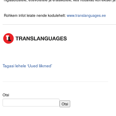
.
.
Tegevused
Rohkem infot leiate nende kodulehelt:
www.translanguages.ee
.
Publikatsioonid
.
Arvamus
Viidad
ICC WBO
.
Tagasi lehele ‘Uued liikmed’
ICC komisjonid
Digiraamatukogu
Juhendid ja väljaanded
Otsi
Videod
Otsi
Kontakt