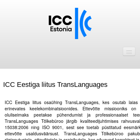
Avaleht
Uudised
Liikmed
ICC Eestiga liitus TransLanguages
ICC Eesti liikmebaas
.
Liikmete pakkumised
ICC Eestiga liitus osaühing TransLanguages, kes osutab laias v
erinevates keelekombinatsioonides. Ettevõtte missiooniks on
Astu ICC Eesti liikmeks!
oluliseimaks peetakse pühendumist ja professionaalset tee
TransLanguages Tõlkebüroo järgib kvaliteedijuhtimises rahvusva
15038:2006 ning ISO 9001, sest see toetab püstitatud eesmärkid
Kalender
ettevõtte usaldusväärsust. TransLanguages Tõlkebüroo pakub 
ICC Eesti
riigiasutustele, ettevõtetele ja eraisikutele, kes nõuavad korrektset ja