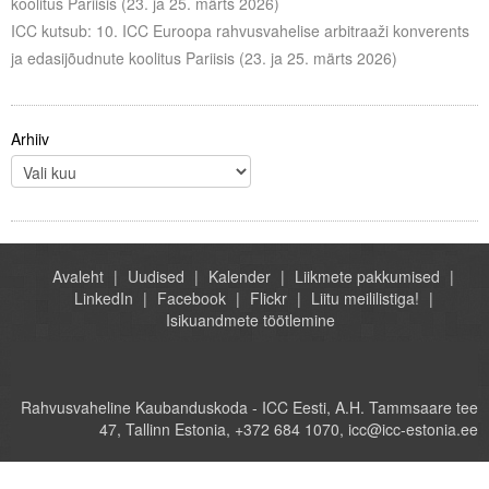
koolitus Pariisis (23. ja 25. märts 2026)
ICC kutsub: 10. ICC Euroopa rahvusvahelise arbitraaži konverents
ja edasijõudnute koolitus Pariisis (23. ja 25. märts 2026)
Arhiiv
Avaleht
Uudised
Kalender
Liikmete pakkumised
LinkedIn
Facebook
Flickr
Liitu meililistiga!
Isikuandmete töötlemine
Rahvusvaheline Kaubanduskoda - ICC Eesti, A.H. Tammsaare tee
47, Tallinn Estonia, +372 684 1070, icc@icc-estonia.ee