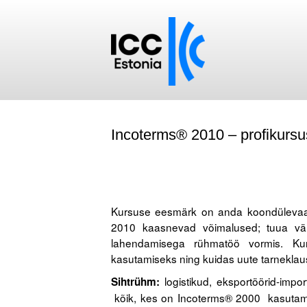
Incoterms® 2010 – profikursu
.
Kursuse eesmärk on anda koondülevaa
2010 kaasnevad võimalused; tuua välj
lahendamisega rühmatöö vormis. Kursu
kasutamiseks ning kuidas uute tarneklau
logistikud, eksportöörid-import
Sihtrühm:
kõik, kes on Incoterms® 2000 kasutamis