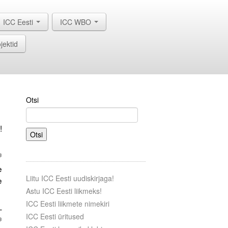
ICC Eesti
ICC WBO
jektid
Otsi
.
”
!
Otsi
®
e
Liitu ICC Eesti uudiskirjaga!
e
Astu ICC Eesti liikmeks!
ICC Eesti liikmete nimekiri
–
ICC Eesti üritused
®