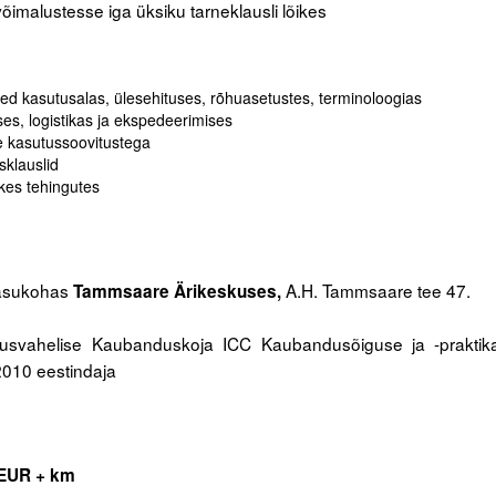
imalustesse iga üksiku tarneklausli lõikes
 kasutusalas, ülesehituses, rõhuasetustes, terminoloogias
es, logistikas ja ekspedeerimises
te kasutussoovitustega
sklauslid
ikes tehingutes
 asukohas
A.H. Tammsaare tee 47.
Tammsaare Ärikeskuses,
svahelise Kaubanduskoja ICC Kaubandusõiguse ja -praktik
 2010 eestindaja
EUR + km