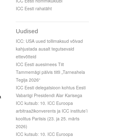
ICC Eesti hommikuklubi
ICC Eesti rahatäht
Uudised
ICC: USA uued tollimaksud võivad
kahjustada ausalt tegutsevaid
ettevõtteid
ICC Eesti auesimees Tiit
Tammemägi pälvis tiitli „Tarneahela
Tegija 2026“
ICC Eesti delegatsioon kohtus Eesti
Vabariigi Presidendi Alar Karisega
a
ICC kutsub: 10. ICC Euroopa
arbitraažikonverents ja ICC institute’i
koolitus Pariisis (23. ja 25. märts
2026)
ICC kutsub: 10. ICC Euroopa