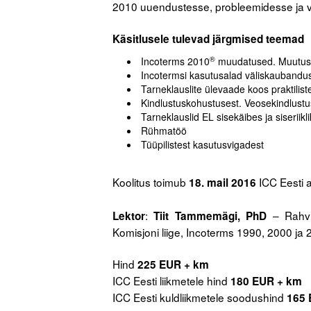
2010 uuendustesse, probleemidesse ja võ
.
Käsitlusele tulevad järgmised teemad
®
Incoterms 2010
muudatused. Muutused
Incotermsi kasutusalad väliskaubandus
Tarneklauslite ülevaade koos praktilis
Kindlustuskohustusest. Veosekindlustu
Tarneklauslid EL sisekäibes ja siseriikl
Rühmatöö
Tüüpilistest kasutusvigadest
.
Koolitus toimub
ICC Eesti
18. mail
2016
.
:
– Rahvu
Lektor
Tiit Tammemägi, PhD
Komisjoni liige, Incoterms 1990, 2000 ja
.
Hind
225 EUR + km
ICC Eesti liikmetele hind
180 EUR + km
ICC Eesti kuldliikmetele soodushind
165 