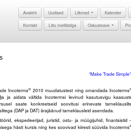
Avaleht
Uudised
Liikmed
Kalender
Kontakt
Liitu meililistiga
Oskusteave
Pro
s
“Make Trade Simple
®
de Incoterms
2010 muudatustest ning omandada Incoterms
a ja aidata vältida Incotermsi levinud kasutusvigu kaasust
sel saate konkreetseid soovitusi erinevate tarneklauslit
slitega (DAP ja DAT) ärajäänud tarneklausleid asendada.
öörid, ekspedeerijad, juristid, ostu- ja müügijuhid, finantsistid 
ega hästi kursis ning kes soovivad kiiresti süüvida Incoterms