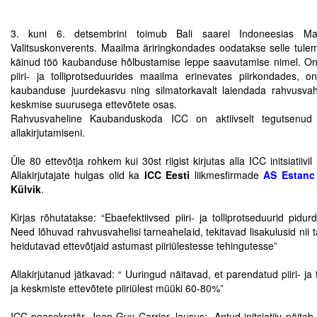
.
Tegevused
3. kuni 6. detsembrini toimub Bali saarel Indoneesias M
Valitsuskonverents. Maailma äriringkondades oodatakse selle tule
Publikatsioonid
käinud töö kaubanduse hõlbustamise leppe saavutamise nimel. On 
piiri- ja tolliprotseduurides maailma erinevates piirkondades, o
Arvamus
kaubanduse juurdekasvu ning silmatorkavalt laiendada rahvusvahel
keskmise suurusega ettevõtete osas.
Viidad
Rahvusvaheline Kaubanduskoda ICC on aktiivselt tegutsenud s
allakirjutamiseni.
.
ICC WBO
Üle 80 ettevõtja rohkem kui 30st riigist kirjutas alla ICC initsiatiivi
Allakirjutajate hulgas olid ka
ICC Eesti
liikmesfirmade
AS Estanc
ICC komisjonid
Külvik
.
.
Digiraamatukogu
Kirjas rõhutatakse: “Ebaefektiivsed piiri- ja tolliprotseduurid pidur
Need lõhuvad rahvusvahelisi tarneahelaid, tekitavad lisakulusid nii ta
Juhendid ja väljaanded
heidutavad ettevõtjaid astumast piiriülestesse tehingutesse”
.
Videod
Allakirjutanud jätkavad: “ Uuringud näitavad, et parendatud piiri-
ja keskmiste ettevõtete piiriülest müüki 60-80%”
Kontakt
.
ICC peasekretär, Jean-Guy Carrier, lausus: „Antud initsiatiiv näita