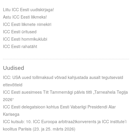
Liitu ICC Eesti uudiskirjaga!
Astu ICC Eesti liikmeks!
ICC Eesti liikmete nimekiri
ICC Eesti üritused
ICC Eesti hommikuklubi
ICC Eesti rahatäht
Uudised
ICC: USA uued tollimaksud võivad kahjustada ausalt tegutsevaid
ettevõtteid
ICC Eesti auesimees Tiit Tammemägi pälvis tiitli „Tarneahela Tegija
2026“
ICC Eesti delegatsioon kohtus Eesti Vabariigi Presidendi Alar
Karisega
ICC kutsub: 10. ICC Euroopa arbitraažikonverents ja ICC institute’i
koolitus Pariisis (23. ja 25. märts 2026)