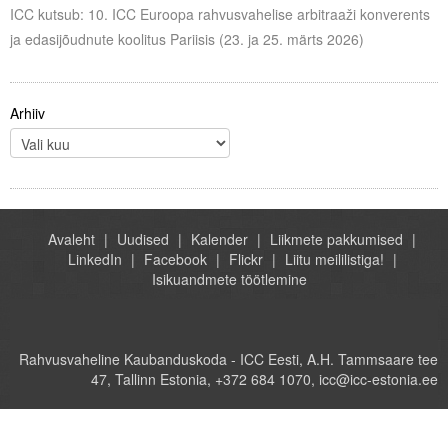
ICC kutsub: 10. ICC Euroopa rahvusvahelise arbitraaži konverents
ja edasijõudnute koolitus Pariisis (23. ja 25. märts 2026)
Arhiiv
Avaleht
Uudised
Kalender
Liikmete pakkumised
LinkedIn
Facebook
Flickr
Liitu meililistiga!
Isikuandmete töötlemine
Rahvusvaheline Kaubanduskoda - ICC Eesti, A.H. Tammsaare tee
47, Tallinn Estonia, +372 684 1070, icc@icc-estonia.ee