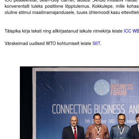
Liitu meililistiga
konverentsilt tuleks positiivne lõpptulemus. Kokkulepe, mille kohasel
oluline stiimul maailmamajandusele, tuues ühtemoodi kasu ettevõtetele,
Oskusteave
.
.
Incoterms® 2020
Täispika kirja teksti ning allkirjastanud isikute nimekirja leiate
ICC WB
.
Abimaterjalid
Värskeimad uudised WTO kohtumiselt leiate
SIIT
.
.
.
Projektid
.