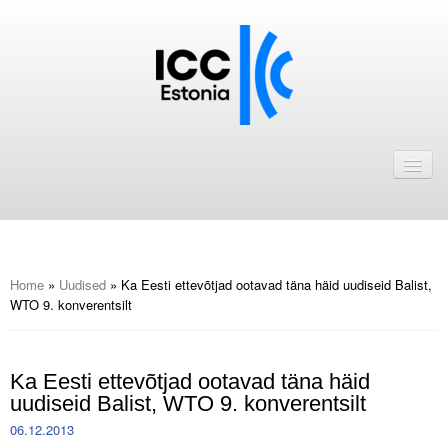
Avaleht
Uudised
Liikmed
ICC Eesti liikmebaas
Home
»
Uudised
»
Ka Eesti ettevõtjad ootavad täna häid uudiseid Balist,
WTO 9. konverentsilt
Liikmete pakkumised
Astu ICC Eesti liikmeks!
Ka Eesti ettevõtjad ootavad täna häid
uudiseid Balist, WTO 9. konverentsilt
Kalender
06.12.2013
ICC Eesti