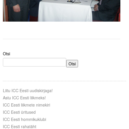
Liitu meililistiga
Oskusteave
Incoterms® 2020
Abimaterjalid
Projektid
Otsi
Otsi
Liitu ICC Eesti uudiskirjaga!
Astu ICC Eesti liikmeks!
ICC Eesti liikmete nimekiri
ICC Eesti üritused
ICC Eesti hommikuklubi
ICC Eesti rahatäht