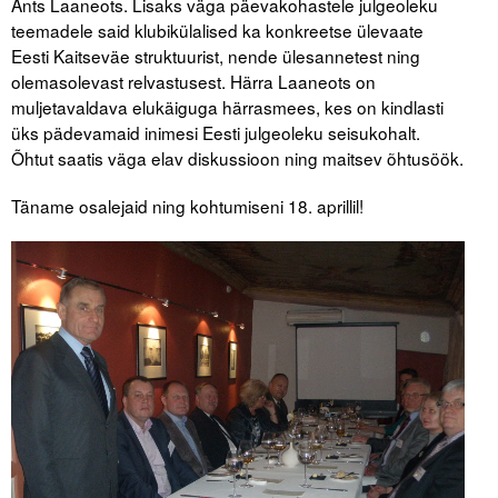
Ants Laaneots. Lisaks väga päevakohastele julgeoleku
teemadele said klubikülalised ka konkreetse ülevaate
Tegevused
Eesti Kaitseväe struktuurist, nende ülesannetest ning
olemasolevast relvastusest. Härra Laaneots on
Publikatsioonid
muljetavaldava elukäiguga härrasmees, kes on kindlasti
üks pädevamaid inimesi Eesti julgeoleku seisukohalt.
Arvamus
Õhtut saatis väga elav diskussioon ning maitsev õhtusöök.
Viidad
Täname osalejaid ning kohtumiseni 18. aprillil!
ICC WBO
ICC komisjonid
Digiraamatukogu
Juhendid ja väljaanded
Videod
Kontakt