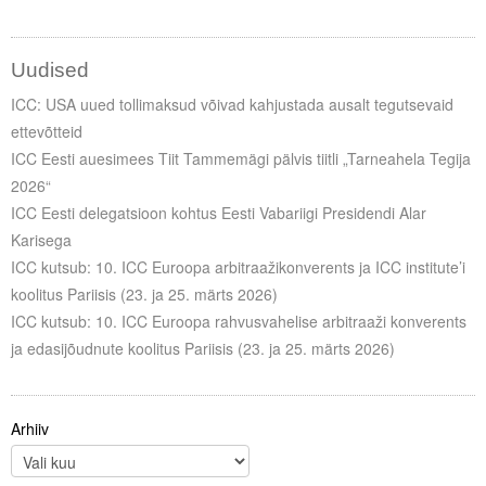
Uudised
ICC: USA uued tollimaksud võivad kahjustada ausalt tegutsevaid
ettevõtteid
ICC Eesti auesimees Tiit Tammemägi pälvis tiitli „Tarneahela Tegija
2026“
ICC Eesti delegatsioon kohtus Eesti Vabariigi Presidendi Alar
Karisega
ICC kutsub: 10. ICC Euroopa arbitraažikonverents ja ICC institute’i
koolitus Pariisis (23. ja 25. märts 2026)
ICC kutsub: 10. ICC Euroopa rahvusvahelise arbitraaži konverents
ja edasijõudnute koolitus Pariisis (23. ja 25. märts 2026)
Arhiiv