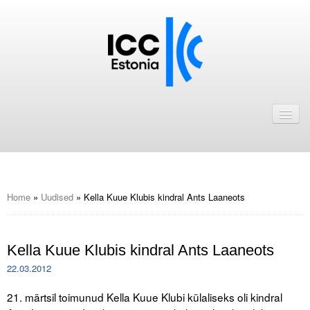
Avaleht
Uudised
Liikmed
ICC Eesti liikmebaas
Home
»
Uudised
»
Kella Kuue Klubis kindral Ants Laaneots
Liikmete pakkumised
Kella Kuue Klubis kindral Ants Laaneots
Astu ICC Eesti liikmeks!
22.03.2012
Kalender
21. märtsil toimunud Kella Kuue Klubi külaliseks oli kindral
ICC Eesti