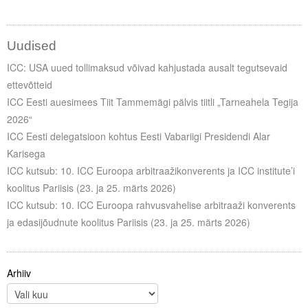
Uudised
ICC: USA uued tollimaksud võivad kahjustada ausalt tegutsevaid
ettevõtteid
ICC Eesti auesimees Tiit Tammemägi pälvis tiitli „Tarneahela Tegija
2026“
ICC Eesti delegatsioon kohtus Eesti Vabariigi Presidendi Alar
Karisega
ICC kutsub: 10. ICC Euroopa arbitraažikonverents ja ICC institute’i
koolitus Pariisis (23. ja 25. märts 2026)
ICC kutsub: 10. ICC Euroopa rahvusvahelise arbitraaži konverents
ja edasijõudnute koolitus Pariisis (23. ja 25. märts 2026)
Arhiiv