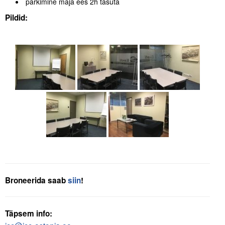
parkimine maja ees 2h tasuta
Pildid:
Broneerida saab
siin
!
Täpsem info: