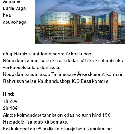
Anname
üürile väga
Tegevused
hea
asukohaga
Publikatsioonid
Arvamus
Viidad
nõupidamisruumi Tammsaare Ärikeskuses.
Nõupidamisruumi saab kasutada ka näiteks kohtumisteks
ICC WBO
või koosolekute pidamiseks.
Nõupidamisruum asub Tammsaare Ärikeskuse 2. korrusel
ICC komisjonid
Rahvusvahelise Kaubanduskoja ICC Eesti kontoris.
Digiraamatukogu
Hind:
1h 20€
Juhendid ja väljaanded
2h 40€
Videod
Alates kolmandast tunnist on edasine tunnihind 15€.
Hindadele lisandub käibemaks.
Kontakt
Kokkuleppel on võimalik ka pikaajalisem kasutamine.