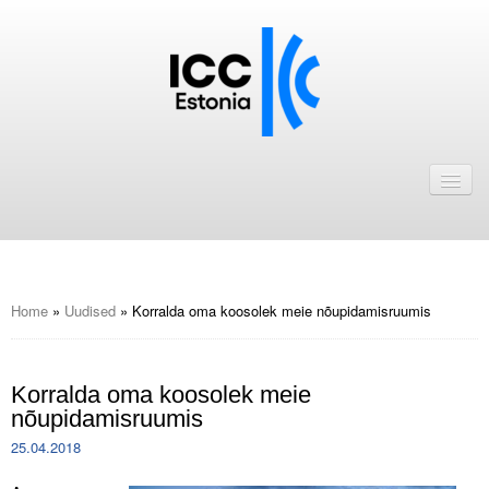
Avaleht
Uudised
Liikmed
ICC Eesti liikmebaas
Home
»
Uudised
»
Korralda oma koosolek meie nõupidamisruumis
Liikmete pakkumised
Korralda oma koosolek meie
Astu ICC Eesti liikmeks!
nõupidamisruumis
Kalender
25.04.2018
ICC Eesti