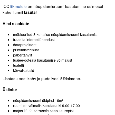
Liitu meililistiga
ICC
liikmetele
on nõupidamisruumi kasutamine esimesel
kahel tunnil
!
tasuta
Oskusteave
Hind sisaldab:
Incoterms® 2020
Abimaterjalid
möbleeritud 8-kohalise nõupidamisruumi kasutamist
traadita internetiühendust
dataprojektorit
Projektid
printimisteenust
pabertahvlit
fuajee/ooteala kasutamise võimalust
tualetti
kõrvalkulusid
Lisatasu eest kohv ja pudelivesi 5€/inimene.
Üldinfo:
nõupidamisruumi üldpind 16m²
ruumi on võimalik kasutada kl 9.00-17.00
majas lift, 2. korrusele saab ka trepist.