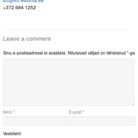
icc@icc-estonia.ee
+372 684 1252
Leave a comment
Sinu e-postiaadressi ei avaldata.
Nõutavad väljad on tähistatud
*
-ga
Nimi
*
E-post
*
Veebileht