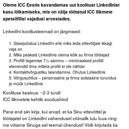
Oleme ICC Eestis kavandamas uut koolitust LinkedInist
kasu lõikamiseks, mis on välja töötatud ICC liikmete
spetsiifilisi vajadusi arvestades.
LinkedIni koolitusteemad on järgmised:
Sissejuhatus LinkedIni ehk miks teda ettevõtjale ikkagi
vaja on
Miks peaksid LinkedInis olema kõik su firma töötajad
Profiili tegemise 7½ sammu – minimaalsed profiili
elemendid ilma milleta profiil ei ole nähtav
Kontaktivõrgustiku laiendamine. Ohutus LinkedInis
Võrgusuhtlus – personaalne ja firma sotsiaalne turundus
ja müük LinkedInis
Koolituse kestvus: ~2-3 tundi
ICC liikmetele kehtib soodushind
Pane end siin kirja, kui arvad, et ka Sinu ettevõttel ja
töötajatel on LinkedIni vahendusel võimalik tulu luua ning
me võtame Sinuga sel teemal ühendust! Võib kirjutada ka