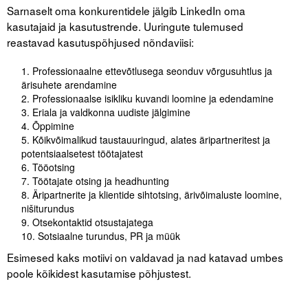
Sarnaselt oma konkurentidele jälgib LinkedIn oma
kasutajaid ja kasutustrende. Uuringute tulemused
reastavad kasutuspõhjused nõndaviisi:
Professionaalne ettevõtlusega seonduv võrgusuhtlus ja
ärisuhete arendamine
Professionaalse isikliku kuvandi loomine ja edendamine
Eriala ja valdkonna uudiste jälgimine
Õppimine
Kõikvõimalikud taustauuringud, alates äripartneritest ja
potentsiaalsetest töötajatest
Tööotsing
Töötajate otsing ja headhunting
Äripartnerite ja klientide sihtotsing, ärivõimaluste loomine,
nišiturundus
Otsekontaktid otsustajatega
Sotsiaalne turundus, PR ja müük
Esimesed kaks motiivi on valdavad ja nad katavad umbes
poole kõikidest kasutamise põhjustest.