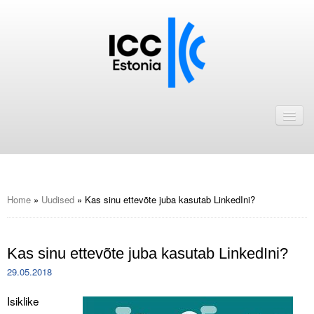
Avaleht
Uudised
Liikmed
ICC Eesti liikmebaas
Home
»
Uudised
»
Kas sinu ettevõte juba kasutab LinkedIni?
Liikmete pakkumised
Kas sinu ettevõte juba kasutab LinkedIni?
Astu ICC Eesti liikmeks!
29.05.2018
Kalender
Isiklike
ICC Eesti