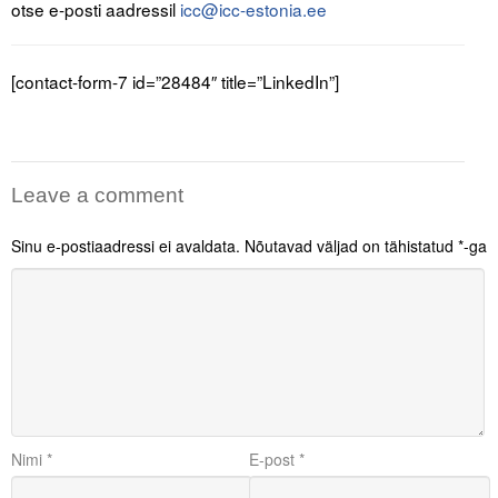
otse e-posti aadressil
icc@icc-estonia.ee
[contact-form-7 id=”28484″ title=”LinkedIn”]
Leave a comment
Sinu e-postiaadressi ei avaldata.
Nõutavad väljad on tähistatud
*
-ga
Nimi
*
E-post
*