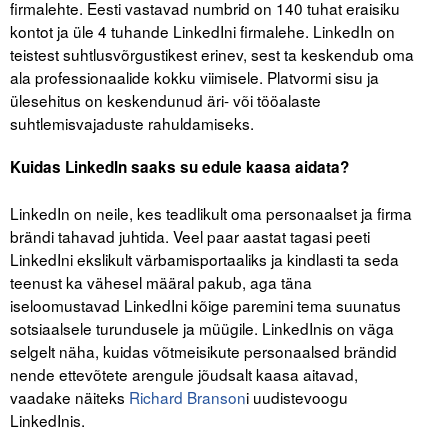
firmalehte. Eesti vastavad numbrid on 140 tuhat eraisiku
Liitu meililistiga
kontot ja üle 4 tuhande LinkedIni firmalehe. LinkedIn on
Oskusteave
teistest suhtlusvõrgustikest erinev, sest ta keskendub oma
ala professionaalide kokku viimisele. Platvormi sisu ja
Incoterms® 2020
ülesehitus on keskendunud äri- või tööalaste
suhtlemisvajaduste rahuldamiseks.
Abimaterjalid
Kuidas LinkedIn saaks su edule kaasa aidata?
Projektid
LinkedIn on neile, kes teadlikult oma personaalset ja firma
brändi tahavad juhtida. Veel paar aastat tagasi peeti
LinkedIni ekslikult värbamisportaaliks ja kindlasti ta seda
teenust ka vähesel määral pakub, aga täna
iseloomustavad LinkedIni kõige paremini tema suunatus
sotsiaalsele turundusele ja müügile. LinkedInis on väga
selgelt näha, kuidas võtmeisikute personaalsed brändid
nende ettevõtete arengule jõudsalt kaasa aitavad,
vaadake näiteks
Richard Branson
i uudistevoogu
LinkedInis.