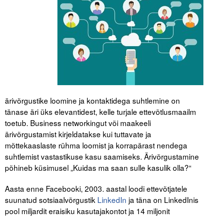
Tegevused
Publikatsioonid
Arvamus
Viidad
ärivõrgustike loomine ja kontaktidega suhtlemine on
ICC WBO
tänase äri üks elevantidest, kelle turjale ettevõtlusmaailm
toetub. Business networkingut või maakeeli
ICC komisjonid
ärivõrgustamist kirjeldatakse kui tuttavate ja
Digiraamatukogu
mõttekaaslaste rühma loomist ja korrapärast nendega
suhtlemist vastastikuse kasu saamiseks. Ärivõrgustamine
Juhendid ja väljaanded
põhineb küsimusel „Kuidas ma saan sulle kasulik olla?“
Videod
Aasta enne Facebooki, 2003. aastal loodi ettevõtjatele
suunatud sotsiaalvõrgustik
LinkedIn
ja täna on LinkedInis
Kontakt
pool miljardit eraisiku kasutajakontot ja 14 miljonit