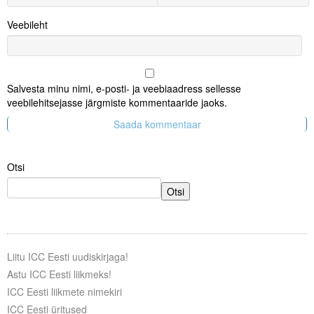
Veebileht
Salvesta minu nimi, e-posti- ja veebiaadress sellesse
veebilehitsejasse järgmiste kommentaaride jaoks.
Otsi
Otsi
Liitu ICC Eesti uudiskirjaga!
Astu ICC Eesti liikmeks!
ICC Eesti liikmete nimekiri
ICC Eesti üritused