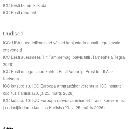
ICC Eesti hommikuklubi
ICC Eesti rahatäht
Uudised
ICC: USA uued tollimaksud võivad kahjustada ausalt tegutsevaid
ettevõtteid
ICC Eesti auesimees Tiit Tammemägi pälvis tiitli „Tarneahela Tegija
2026“
ICC Eesti delegatsioon kohtus Eesti Vabariigi Presidendi Alar
Karisega
ICC kutsub: 10. ICC Euroopa arbitraažikonverents ja ICC institute’i
koolitus Pariisis (23. ja 25. märts 2026)
ICC kutsub: 10. ICC Euroopa rahvusvahelise arbitraaži konverents
ja edasijõudnute koolitus Pariisis (23. ja 25. märts 2026)
Arhiiv