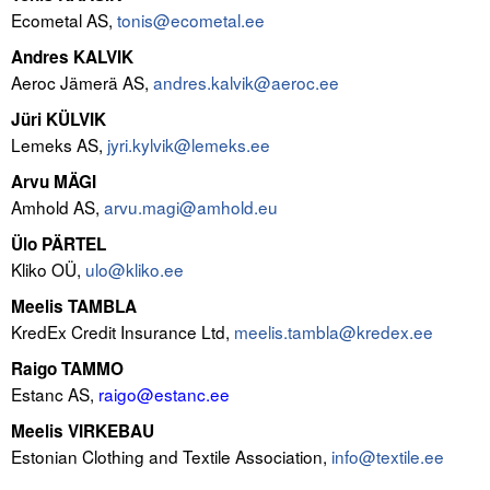
Ecometal AS,
tonis@ecometal.ee
Tegevused
Andres KALVIK
Aeroc Jämerä AS,
andres.kalvik@aeroc.ee
Publikatsioonid
Jüri KÜLVIK
Arvamus
Lemeks AS,
jyri.kylvik@lemeks.ee
Viidad
Arvu MÄGI
Amhold AS,
arvu.magi@amhold.eu
ICC WBO
Ülo PÄRTEL
Kliko OÜ,
ulo@kliko.ee
ICC komisjonid
Meelis TAMBLA
Digiraamatukogu
KredEx Credit Insurance Ltd,
meelis.tambla@kredex.ee
Raigo TAMMO
Juhendid ja väljaanded
Estanc AS,
raigo@estanc.ee
Videod
Meelis VIRKEBAU
Estonian Clothing and Textile Association,
info@textile.ee
Kontakt