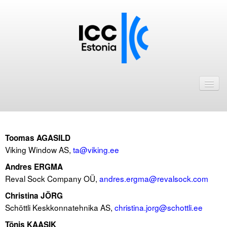
Avaleht
Uudised
Liikmed
Toomas AGASILD
ICC Eesti liikmebaas
Viking Window AS,
ta@viking.ee
Liikmete pakkumised
Andres ERGMA
Reval Sock Company OÜ,
andres.ergma@revalsock.com
Astu ICC Eesti liikmeks!
Christina JÖRG
Schöttli Keskkonnatehnika AS,
Kalender
christina.jorg@schottli.ee
Tõnis KAASIK
ICC Eesti