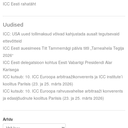
ICC Eesti rahatäht
Uudised
ICC: USA uued tollimaksud võivad kahjustada ausalt tegutsevaid
ettevõtteid
ICC Eesti auesimees Tiit Tammemägi pälvis tiitli „Tarneahela Tegija
2026“
ICC Eesti delegatsioon kohtus Eesti Vabariigi Presidendi Alar
Karisega
ICC kutsub: 10. ICC Euroopa arbitraažikonverents ja ICC institute’i
koolitus Pariisis (23. ja 25. märts 2026)
ICC kutsub: 10. ICC Euroopa rahvusvahelise arbitraaži konverents
ja edasijõudnute koolitus Pariisis (23. ja 25. märts 2026)
Arhiiv