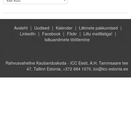
Avaleht
Uudised
Kalender
Liikmete pakkumised
LinkedIn
Facebook
Flickr
Liitu meililistiga!
Isikuandmete töötlemine
Rahvusvaheline Kaubanduskoda - ICC Eesti, A.H. Tammsaare tee
47, Tallinn Estonia, +372 684 1070, icc@icc-estonia.ee