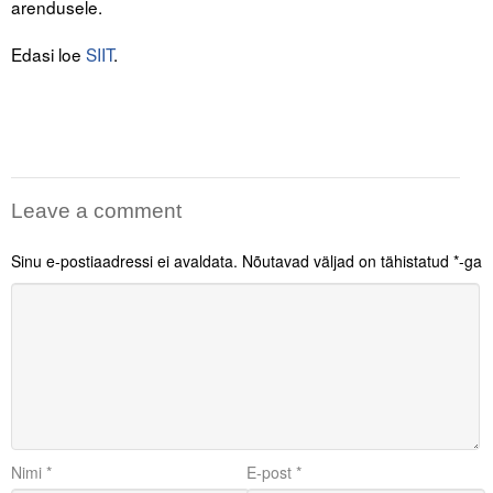
arendusele.
Liitu meililistiga
Edasi loe
SIIT
.
Oskusteave
Incoterms® 2020
Abimaterjalid
Projektid
Leave a comment
Sinu e-postiaadressi ei avaldata.
Nõutavad väljad on tähistatud
*
-ga
Nimi
*
E-post
*