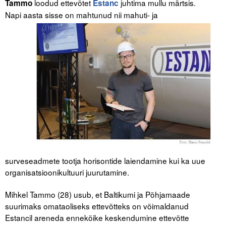
loodud ettevõtet
juhtima mullu märtsis.
Tammo
Estanc
Napi aasta sisse on mahtunud ni
i mahuti- ja
Tegevused
Publikatsioonid
Arvamus
Viidad
ICC WBO
ICC komisjonid
Digiraamatukogu
surveseadmete tootja horisontide laiendamine kui ka uue
Juhendid ja väljaanded
organisatsioonikultuuri juurutamine.
Videod
Mihkel Tammo (28) usub, et Baltikumi ja Põhjamaade
suurimaks omataoliseks ettevõtteks on võimaldanud
Kontakt
Estancil areneda ennekõike keskendumine ettevõtte