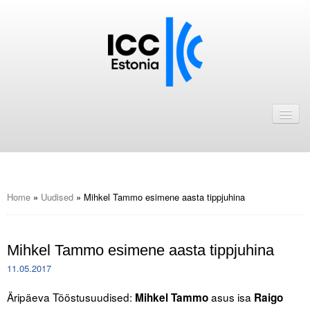
Avaleht
Uudised
Liikmed
ICC Eesti liikmebaas
Home
»
Uudised
»
Mihkel Tammo esimene aasta tippjuhina
Liikmete pakkumised
Mihkel Tammo esimene aasta tippjuhina
Astu ICC Eesti liikmeks!
11.05.2017
Kalender
Äripäeva Tööstusuudised:
asus isa
Mihkel Tammo
Raigo
ICC Eesti