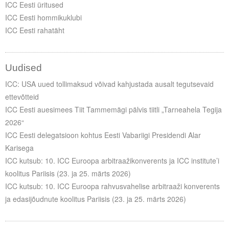
ICC Eesti üritused
ICC Eesti hommikuklubi
ICC Eesti rahatäht
Uudised
ICC: USA uued tollimaksud võivad kahjustada ausalt tegutsevaid
ettevõtteid
ICC Eesti auesimees Tiit Tammemägi pälvis tiitli „Tarneahela Tegija
2026“
ICC Eesti delegatsioon kohtus Eesti Vabariigi Presidendi Alar
Karisega
ICC kutsub: 10. ICC Euroopa arbitraažikonverents ja ICC institute’i
koolitus Pariisis (23. ja 25. märts 2026)
ICC kutsub: 10. ICC Euroopa rahvusvahelise arbitraaži konverents
ja edasijõudnute koolitus Pariisis (23. ja 25. märts 2026)