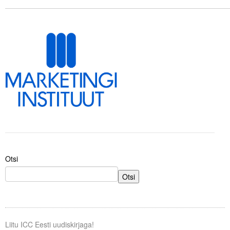
.
.
Tegevused
.
Publikatsioonid
Arvamus
Viidad
ICC WBO
ICC komisjonid
Digiraamatukogu
Otsi
Juhendid ja väljaanded
Otsi
Videod
Kontakt
Liitu ICC Eesti uudiskirjaga!