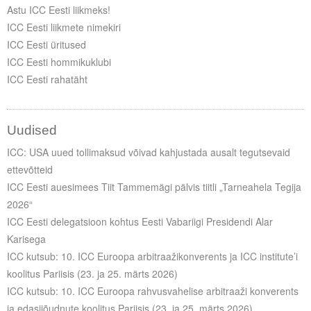
Liitu meililistiga
Astu ICC Eesti liikmeks!
ICC Eesti liikmete nimekiri
Oskusteave
ICC Eesti üritused
ICC Eesti hommikuklubi
Incoterms® 2020
ICC Eesti rahatäht
Abimaterjalid
Projektid
Uudised
ICC: USA uued tollimaksud võivad kahjustada ausalt tegutsevaid
ettevõtteid
ICC Eesti auesimees Tiit Tammemägi pälvis tiitli „Tarneahela Tegija
2026“
ICC Eesti delegatsioon kohtus Eesti Vabariigi Presidendi Alar
Karisega
ICC kutsub: 10. ICC Euroopa arbitraažikonverents ja ICC institute’i
koolitus Pariisis (23. ja 25. märts 2026)
ICC kutsub: 10. ICC Euroopa rahvusvahelise arbitraaži konverents
ja edasijõudnute koolitus Pariisis (23. ja 25. märts 2026)