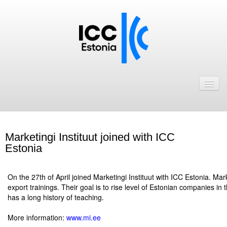
Avaleht
Uudised
Liikmed
Marketingi Instituut joined with ICC
ICC Eesti liikmebaas
Estonia
Liikmete pakkumised
.
On the 27th of April joined Marketingi Instituut with ICC Estonia. Mark
Astu ICC Eesti liikmeks!
export trainings. Their goal is to rise level of Estonian companies in t
has a long history of teaching.
Kalender
.
More information:
www.mi.ee
ICC Eesti