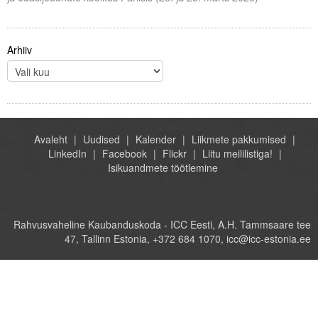
Arhiiv
Avaleht
Uudised
Kalender
Liikmete pakkumised
LinkedIn
Facebook
Flickr
Liitu meililistiga!
Isikuandmete töötlemine
Rahvusvaheline Kaubanduskoda - ICC Eesti, A.H. Tammsaare tee
47, Tallinn Estonia, +372 684 1070, icc@icc-estonia.ee