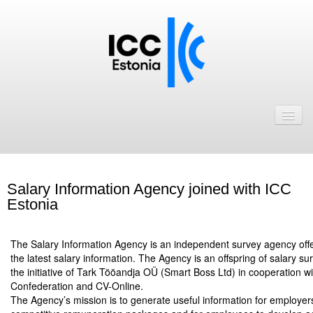
Avaleht
Uudised
Liikmed
Salary Information Agency joined with ICC
ICC Eesti liikmebaas
Estonia
Liikmete pakkumised
.
The Salary Information Agency is an independent survey agency of
Astu ICC Eesti liikmeks!
the latest salary information. The Agency is an offspring of salary s
the initiative of Tark Tööandja OÜ (Smart Boss Ltd) in cooperation w
Kalender
Confederation and CV-Online.
The Agency’s mission is to generate useful information for employer
ICC Eesti