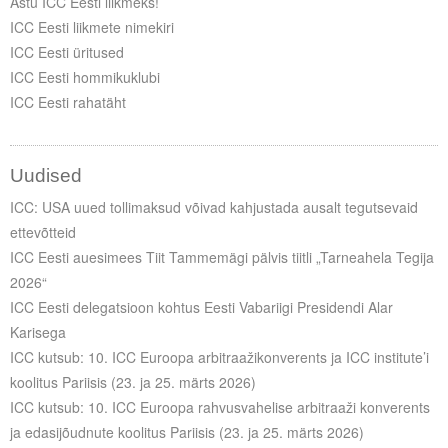
Astu ICC Eesti liikmeks!
Liitu meililistiga
ICC Eesti liikmete nimekiri
Oskusteave
ICC Eesti üritused
ICC Eesti hommikuklubi
Incoterms® 2020
ICC Eesti rahatäht
Abimaterjalid
Uudised
Projektid
ICC: USA uued tollimaksud võivad kahjustada ausalt tegutsevaid
ettevõtteid
ICC Eesti auesimees Tiit Tammemägi pälvis tiitli „Tarneahela Tegija
2026“
ICC Eesti delegatsioon kohtus Eesti Vabariigi Presidendi Alar
Karisega
ICC kutsub: 10. ICC Euroopa arbitraažikonverents ja ICC institute’i
koolitus Pariisis (23. ja 25. märts 2026)
ICC kutsub: 10. ICC Euroopa rahvusvahelise arbitraaži konverents
ja edasijõudnute koolitus Pariisis (23. ja 25. märts 2026)