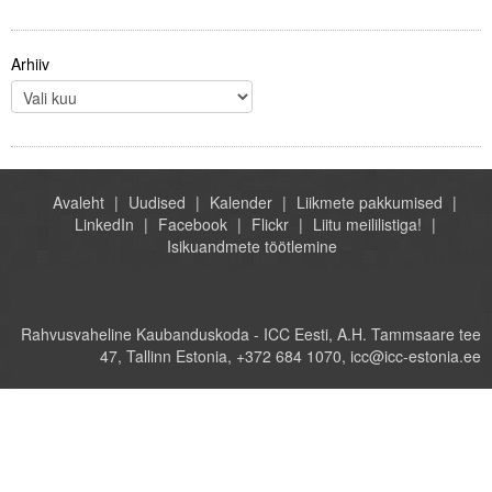
Arhiiv
Avaleht
Uudised
Kalender
Liikmete pakkumised
LinkedIn
Facebook
Flickr
Liitu meililistiga!
Isikuandmete töötlemine
Rahvusvaheline Kaubanduskoda - ICC Eesti, A.H. Tammsaare tee
47, Tallinn Estonia, +372 684 1070, icc@icc-estonia.ee