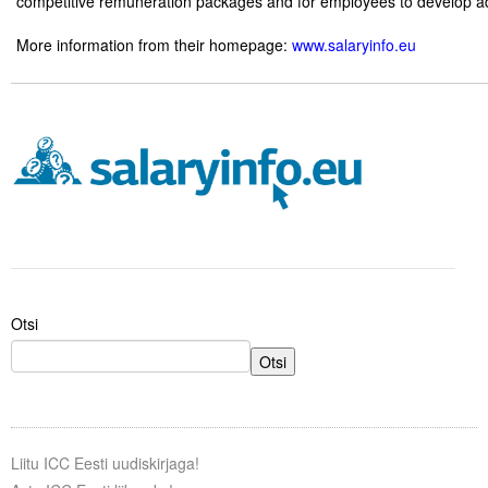
competitive remuneration packages and for employees to develop ad
.
More information from their homepage:
www.salaryinfo.eu
Tegevused
.
Publikatsioonid
.
.
Arvamus
Viidad
ICC WBO
ICC komisjonid
Digiraamatukogu
Otsi
Otsi
Juhendid ja väljaanded
Videod
Kontakt
Liitu ICC Eesti uudiskirjaga!