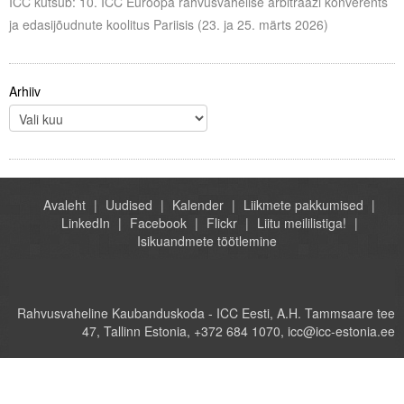
ICC kutsub: 10. ICC Euroopa rahvusvahelise arbitraaži konverents
ja edasijõudnute koolitus Pariisis (23. ja 25. märts 2026)
Arhiiv
Avaleht
Uudised
Kalender
Liikmete pakkumised
LinkedIn
Facebook
Flickr
Liitu meililistiga!
Isikuandmete töötlemine
Rahvusvaheline Kaubanduskoda - ICC Eesti, A.H. Tammsaare tee
47, Tallinn Estonia, +372 684 1070, icc@icc-estonia.ee