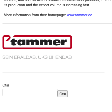
its production and the export volume is increasing fast.
.
Tegevused
More information from their homepage:
www.tammer.ee
.
Publikatsioonid
.
Arvamus
.
Viidad
ICC WBO
ICC komisjonid
Digiraamatukogu
Juhendid ja väljaanded
Otsi
Otsi
Videod
Kontakt