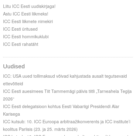
Liitu meililistiga
Liitu ICC Eesti uudiskirjaga!
Astu ICC Eesti liikmeks!
Oskusteave
ICC Eesti liikmete nimekiri
ICC Eesti üritused
Incoterms® 2020
ICC Eesti hommikuklubi
Abimaterjalid
ICC Eesti rahatäht
Projektid
Uudised
ICC: USA uued tollimaksud võivad kahjustada ausalt tegutsevaid
ettevõtteid
ICC Eesti auesimees Tiit Tammemägi pälvis tiitli „Tarneahela Tegija
2026“
ICC Eesti delegatsioon kohtus Eesti Vabariigi Presidendi Alar
Karisega
ICC kutsub: 10. ICC Euroopa arbitraažikonverents ja ICC institute’i
koolitus Pariisis (23. ja 25. märts 2026)