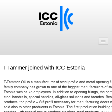
Avaleht
Uudised
Liikmed
T-Tammer joined with ICC Estonia
ICC Eesti liikmebaas
.
Liikmete pakkumised
T-Tammer OÜ is a manufacturer of steel profile and metal opening fil
family company has grown to one of the biggest manufacturers of steel
Astu ICC Eesti liikmeks!
Estonia with ca 75 employees. In addition to opening fillings, the c
steel handrails, special handles, all-glass solutions and facades. B
products, the profile – Stålprofil necessary for manufacturing door
Kalender
sold also to other producers in Estonia. The first production buildi
ICC Eesti
another, with special aim to produce stainless steel products, in 2