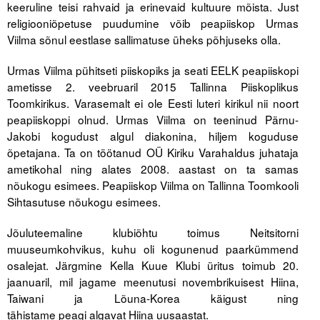
keeruline teisi rahvaid ja erinevaid kultuure mõista. Just
Liitu meililistiga
religiooniõpetuse puudumine võib peapiiskop Urmas
Oskusteave
Viilma sõnul eestlase sallimatuse üheks põhjuseks olla.
Incoterms® 2020
Urmas Viilma pühitseti piiskopiks ja seati EELK peapiiskopi
ametisse 2. veebruaril 2015 Tallinna Piiskoplikus
Abimaterjalid
Toomkirikus. Varasemalt ei ole Eesti luteri kirikul nii noort
peapiiskoppi olnud. Urmas Viilma on teeninud Pärnu-
Projektid
Jakobi kogudust algul diakonina, hiljem koguduse
õpetajana. Ta on töötanud OÜ Kiriku Varahaldus juhataja
ametikohal ning alates 2008. aastast on ta samas
nõukogu esimees. Peapiiskop Viilma on Tallinna Toomkooli
Sihtasutuse nõukogu esimees.
Jõuluteemaline klubiõhtu toimus Neitsitorni
muuseumkohvikus, kuhu oli kogunenud paarkümmend
osalejat. Järgmine Kella Kuue Klubi üritus toimub 20.
jaanuaril, mil jagame meenutusi novembrikuisest Hiina,
Taiwani ja Lõuna-Korea käigust ning
tähistame peagi algavat Hiina uusaastat.