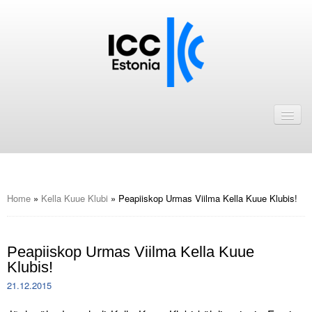
Avaleht
Uudised
Liikmed
ICC Eesti liikmebaas
Home
»
Kella Kuue Klubi
»
Peapiiskop Urmas Viilma Kella Kuue Klubis!
Liikmete pakkumised
Peapiiskop Urmas Viilma Kella Kuue
Astu ICC Eesti liikmeks!
Klubis!
Kalender
21.12.2015
ICC Eesti