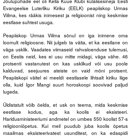
Jõulupühade eel oli Kella Kuue Klubi külalisesineja Eesti
Evangeelse Luterliku Kiriku (EELK) peapiiskop Urmas
Tegevused
Viilma, kes rääkis inimesest ja religioonist ning keskmise
eestlase suhtest usuga.
Publikatsioonid
Peapiiskop Urmas Viilma sõnul on iga inimene oma
Arvamus
loomult religioosne. Nii julgeb ta väita, et ka eestlane on
väga usklik. Vaadates viimaseid rahvaloenduse tulemusi,
Viidad
on Eestis neid, kes ei usu mitte midagi, väga vähe. 46
protsenti vastanutest on kas usklikud või usu poole
ICC WBO
kalduvad, seejuures ateiste on vaid mõni protsent.
Peapiiskopi väitel ei meeldi eestlasele lihtsalt kiriku liige
ICC komisjonid
olla, kuid Igor Mangi suurt horoskoopi soovivad paljud
Digiraamatukogu
lugeda.
Juhendid ja väljaanded
Üldistatult võib öelda, et usk on teema, mida keskmise
eestlase kodus, aga ka koolis ei eksisteeri.
Videod
Haridusministeeriumi andmetel on umbes 550 koolist 57-s
religiooniõpetus. Kui meil puudub juba koolis õpetus
Kontakt
maailmas eksisteerivatest usunditest, on ka edaspidi