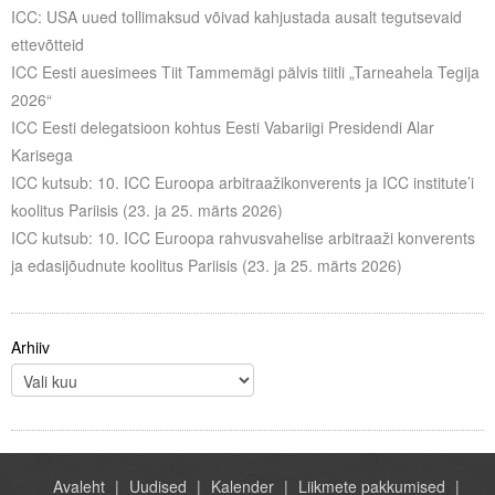
ICC: USA uued tollimaksud võivad kahjustada ausalt tegutsevaid
ettevõtteid
ICC Eesti auesimees Tiit Tammemägi pälvis tiitli „Tarneahela Tegija
2026“
ICC Eesti delegatsioon kohtus Eesti Vabariigi Presidendi Alar
Karisega
ICC kutsub: 10. ICC Euroopa arbitraažikonverents ja ICC institute’i
koolitus Pariisis (23. ja 25. märts 2026)
ICC kutsub: 10. ICC Euroopa rahvusvahelise arbitraaži konverents
ja edasijõudnute koolitus Pariisis (23. ja 25. märts 2026)
Arhiiv
Avaleht
Uudised
Kalender
Liikmete pakkumised