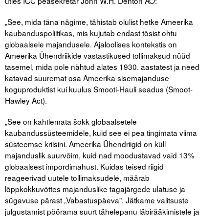
ütles ICC peasekretär John W.H. Denton AO:
Liitu meililistiga
„See, mida täna nägime, tähistab olulist hetke Ameerika
Oskusteave
kaubanduspoliitikas, mis kujutab endast tõsist ohtu
globaalsele majandusele. Ajaloolises kontekstis on
Incoterms® 2020
Ameerika Ühendriikide vastastikused tollimaksud nüüd
Abimaterjalid
tasemel, mida pole nähtud alates 1930. aastatest ja need
katavad suuremat osa Ameerika sisemajanduse
koguproduktist kui kuulus Smooti-Hauli seadus (Smoot-
Projektid
Hawley Act).
„See on kahtlemata šokk globaalsetele
kaubandussüsteemidele, kuid see ei pea tingimata viima
süsteemse kriisini. Ameerika Ühendriigid on küll
majanduslik suurvõim, kuid nad moodustavad vaid 13%
globaalsest impordimahust. Kuidas teised riigid
reageerivad uutele tollimaksudele, määrab
lõppkokkuvõttes majanduslike tagajärgede ulatuse ja
sügavuse pärast „Vabastuspäeva”. Jätkame valitsuste
julgustamist pöörama suurt tähelepanu läbirääkimistele ja