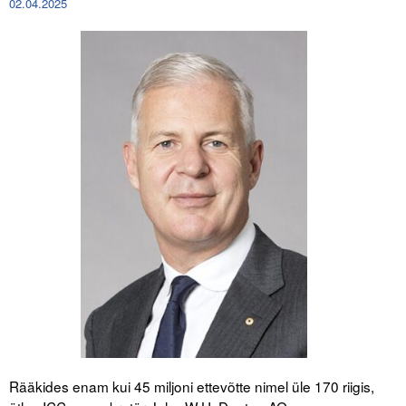
02.04.2025
Tegevused
Publikatsioonid
Arvamus
Viidad
ICC WBO
ICC komisjonid
Digiraamatukogu
Juhendid ja väljaanded
Videod
Kontakt
Rääkides enam kui 45 miljoni ettevõtte nimel üle 170 riigis,