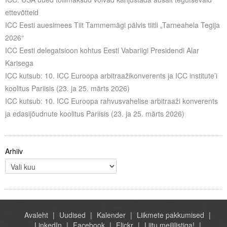
ettevõtteid
ICC Eesti auesimees Tiit Tammemägi pälvis tiitli „Tarneahela Tegija
2026“
ICC Eesti delegatsioon kohtus Eesti Vabariigi Presidendi Alar
Karisega
ICC kutsub: 10. ICC Euroopa arbitraažikonverents ja ICC institute’i
koolitus Pariisis (23. ja 25. märts 2026)
ICC kutsub: 10. ICC Euroopa rahvusvahelise arbitraaži konverents
ja edasijõudnute koolitus Pariisis (23. ja 25. märts 2026)
Arhiiv
Avaleht
Uudised
Kalender
Liikmete pakkumised
LinkedIn
Facebook
Flickr
Liitu meililistiga!