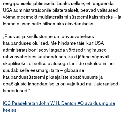
reeglipõhisele juhtimisele. Lisaks sellele, et reageerida
USA administratsioonile bilateraalselt, peavad valitsused
võtma meetmeid multilateralismi süsteemi kaitsmiseks – ja
looma alused selle hilisemaks elavdamiseks.
„Püsivus ja kindlustunne on rahvusvahelises
kaubanduses olulised. Me hindame täielikult USA
administratsiooni soovi tagada võrdsed tingimused
rahvusvahelises kaubanduses, kuid jääme sügavalt
skeptiliseks, et sellise ulatusega tariifide eskaleerimine
suudab selle eesmärgi täita – globaalse
kaubandussüsteemi pikaajaliste ebatõhususte ja
ebaõigluste lahendamiseks on vajalikud multilateraalsed
lahendused.”
ICC Peasekretäri John W.H. Denton AO avaldus inglise
keeles