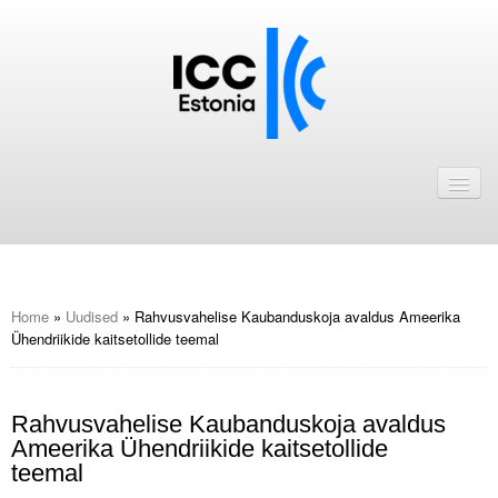
Avaleht
Uudised
Liikmed
ICC Eesti liikmebaas
Home
»
Uudised
»
Rahvusvahelise Kaubanduskoja avaldus Ameerika
Ühendriikide kaitsetollide teemal
Liikmete pakkumised
Astu ICC Eesti liikmeks!
Rahvusvahelise Kaubanduskoja avaldus
Ameerika Ühendriikide kaitsetollide
Kalender
teemal
ICC Eesti