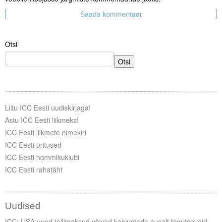
Otsi
Otsi
Liitu ICC Eesti uudiskirjaga!
Astu ICC Eesti liikmeks!
ICC Eesti liikmete nimekiri
ICC Eesti üritused
ICC Eesti hommikuklubi
ICC Eesti rahatäht
Uudised
ICC: USA uued tollimaksud võivad kahjustada ausalt tegutsevaid