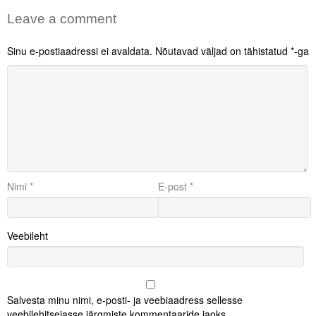
Leave a comment
Sinu e-postiaadressi ei avaldata.
Nõutavad väljad on tähistatud
*
-ga
Nimi
*
E-post
*
Veebileht
Salvesta minu nimi, e-posti- ja veebiaadress sellesse
veebilehitsejasse järgmiste kommentaaride jaoks.