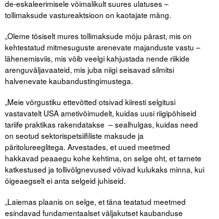
de-eskaleerimisele võimalikult suures ulatuses –
tollimaksude vastureaktsioon on kaotajate mäng.
„Oleme tõsiselt mures tollimaksude mõju pärast, mis on
kehtestatud mitmesuguste arenevate majanduste vastu –
lähenemisviis, mis võib veelgi kahjustada nende riikide
arenguväljavaateid, mis juba niigi seisavad silmitsi
halvenevate kaubandustingimustega.
„Meie võrgustiku ettevõtted otsivad kiiresti selgitusi
vastavatelt USA ametivõimudelt, kuidas uusi riigipõhiseid
tariife praktikas rakendatakse – sealhulgas, kuidas need
on seotud sektorispetsiifiliste maksude ja
päritolureeglitega. Arvestades, et uued meetmed
hakkavad peaaegu kohe kehtima, on selge oht, et tarnete
katkestused ja tollivõlgnevused võivad kulukaks minna, kui
õigeaegselt ei anta selgeid juhiseid.
„Laiemas plaanis on selge, et täna teatatud meetmed
esindavad fundamentaalset väljakutset kaubanduse