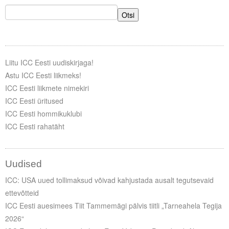
Otsi
Liitu ICC Eesti uudiskirjaga!
Astu ICC Eesti liikmeks!
ICC Eesti liikmete nimekiri
ICC Eesti üritused
ICC Eesti hommikuklubi
ICC Eesti rahatäht
Uudised
ICC: USA uued tollimaksud võivad kahjustada ausalt tegutsevaid
ettevõtteid
ICC Eesti auesimees Tiit Tammemägi pälvis tiitli „Tarneahela Tegija
2026“