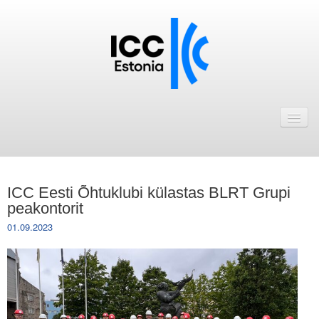
Avaleht
Uudised
Liikmed
ICC Eesti Õhtuklubi külastas BLRT Grupi
ICC Eesti liikmebaas
peakontorit
01.09.2023
Liikmete pakkumised
Astu ICC Eesti liikmeks!
Kalender
ICC Eesti