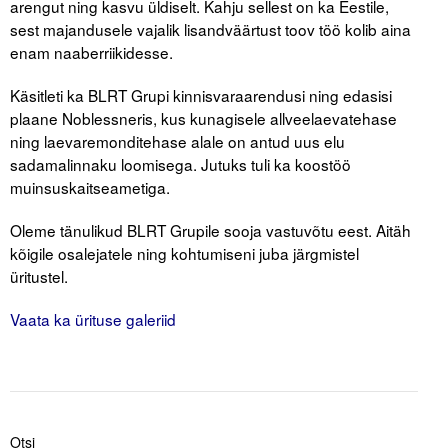
arengut ning kasvu üldiselt. Kahju sellest on ka Eestile,
Liitu meililistiga
sest majandusele vajalik lisandväärtust toov töö kolib aina
Oskusteave
enam naaberriikidesse.
Käsitleti ka BLRT Grupi kinnisvaraarendusi ning edasisi
Incoterms® 2020
plaane Noblessneris, kus kunagisele allveelaevatehase
Abimaterjalid
ning laevaremonditehase alale on antud uus elu
sadamalinnaku loomisega. Jutuks tuli ka koostöö
Projektid
muinsuskaitseametiga.
Oleme tänulikud BLRT Grupile sooja vastuvõtu eest. Aitäh
kõigile osalejatele ning kohtumiseni juba järgmistel
üritustel.
Vaata ka ürituse galeriid
Otsi