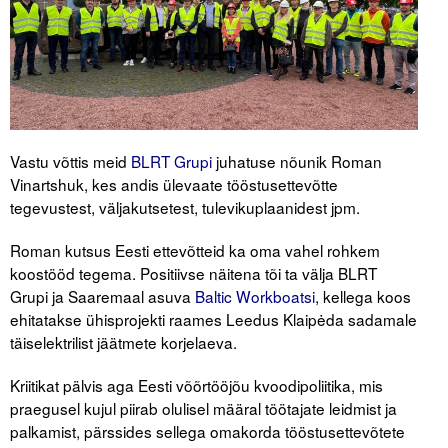
Tegevused
Publikatsioonid
Arvamus
Vastu võttis meid
BLRT Grupi
juhatuse nõunik Roman
Viidad
Vinartshuk, kes andis ülevaate tööstusettevõtte
tegevustest, väljakutsetest, tulevikuplaanidest jpm.
ICC WBO
Roman kutsus Eesti ettevõtteid ka oma vahel rohkem
ICC komisjonid
koostööd tegema. Positiivse näitena tõi ta välja BLRT
Grupi ja Saaremaal asuva
Baltic Workboatsi
, kellega koos
Digiraamatukogu
ehitatakse ühisprojekti raames Leedus Klaipėda sadamale
Juhendid ja väljaanded
täiselektrilist jäätmete korjelaeva.
Videod
Kriitikat pälvis aga Eesti võõrtööjõu kvoodipoliitika, mis
praegusel kujul piirab olulisel määral töötajate leidmist ja
Kontakt
palkamist, pärssides sellega omakorda tööstusettevõtete