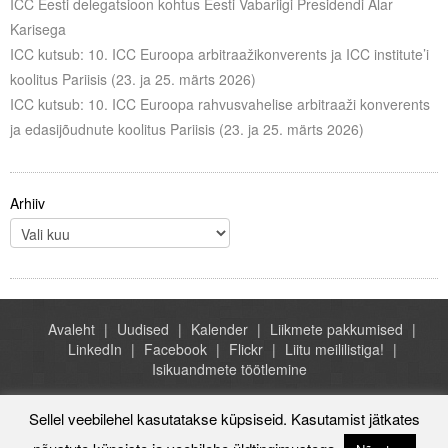
ICC Eesti delegatsioon kohtus Eesti Vabariigi Presidendi Alar
Karisega
ICC kutsub: 10. ICC Euroopa arbitraažikonverents ja ICC institute’i
koolitus Pariisis (23. ja 25. märts 2026)
ICC kutsub: 10. ICC Euroopa rahvusvahelise arbitraaži konverents
ja edasijõudnute koolitus Pariisis (23. ja 25. märts 2026)
Arhiiv
Avaleht
Uudised
Kalender
Liikmete pakkumised
LinkedIn
Facebook
Flickr
Liitu meililistiga!
Isikuandmete töötlemine
Sellel veebilehel kasutatakse küpsiseid. Kasutamist jätkates