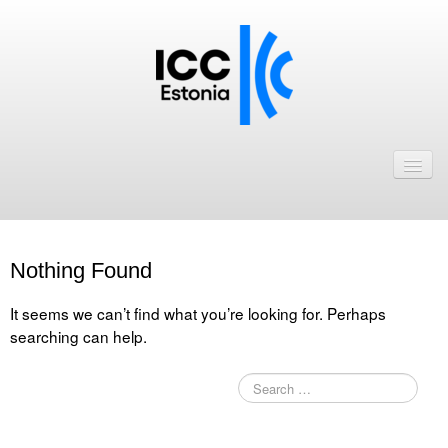
Avaleht
Uudised
Liikmed
Nothing Found
ICC Eesti liikmebaas
It seems we can’t find what you’re looking for. Perhaps
Liikmete pakkumised
searching can help.
Astu ICC Eesti liikmeks!
Kalender
ICC Eesti