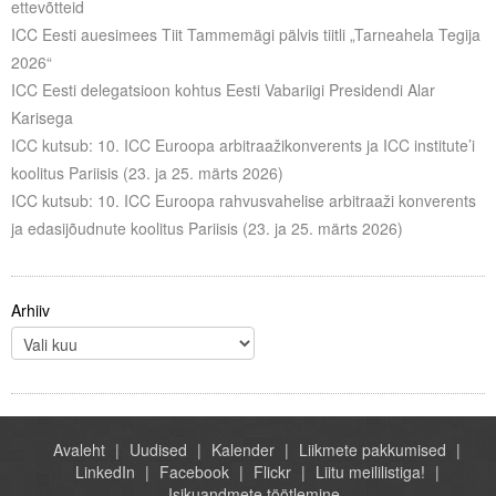
ettevõtteid
Liitu meililistiga
ICC Eesti auesimees Tiit Tammemägi pälvis tiitli „Tarneahela Tegija
Oskusteave
2026“
ICC Eesti delegatsioon kohtus Eesti Vabariigi Presidendi Alar
Incoterms® 2020
Karisega
ICC kutsub: 10. ICC Euroopa arbitraažikonverents ja ICC institute’i
Abimaterjalid
koolitus Pariisis (23. ja 25. märts 2026)
ICC kutsub: 10. ICC Euroopa rahvusvahelise arbitraaži konverents
Projektid
ja edasijõudnute koolitus Pariisis (23. ja 25. märts 2026)
Arhiiv
Avaleht
Uudised
Kalender
Liikmete pakkumised
LinkedIn
Facebook
Flickr
Liitu meililistiga!
Isikuandmete töötlemine