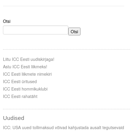
Tegevused
Otsi
Publikatsioonid
Otsi
Arvamus
Viidad
Liitu ICC Eesti uudiskirjaga!
ICC WBO
Astu ICC Eesti liikmeks!
ICC Eesti liikmete nimekiri
ICC komisjonid
ICC Eesti üritused
Digiraamatukogu
ICC Eesti hommikuklubi
ICC Eesti rahatäht
Juhendid ja väljaanded
Videod
Uudised
Kontakt
ICC: USA uued tollimaksud võivad kahjustada ausalt tegutsevaid