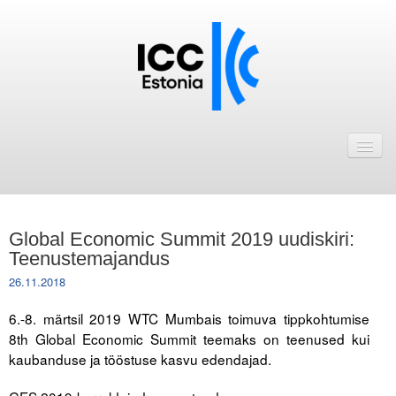
Avaleht
Uudised
Liikmed
Global Economic Summit 2019 uudiskiri:
ICC Eesti liikmebaas
Teenustemajandus
26.11.2018
Liikmete pakkumised
6.-8. märtsil 2019 WTC Mumbais toimuva tippkohtumise
Astu ICC Eesti liikmeks!
8th Global Economic Summit teemaks on teenused kui
kaubanduse ja tööstuse kasvu edendajad.
Kalender
ICC Eesti