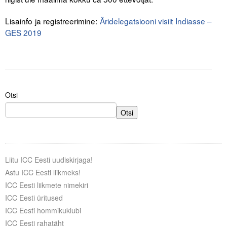
Liitu meililistiga
Lisainfo ja registreerimine:
Äridelegatsiooni visiit Indiasse –
Oskusteave
GES 2019
Incoterms® 2020
Abimaterjalid
Projektid
Otsi
Otsi
Liitu ICC Eesti uudiskirjaga!
Astu ICC Eesti liikmeks!
ICC Eesti liikmete nimekiri
ICC Eesti üritused
ICC Eesti hommikuklubi
ICC Eesti rahatäht