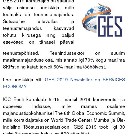
GES 2019 korraldajad on saatnud
välja esimese uudiskirja, mille
Tegevused
teemaks on teenustemajandus.
Sotsiaalne ettevõtlus ja
Publikatsioonid
teenustemajandus kasvavad
tohutu kiirusega ning paljud
Arvamus
ettevõtted on tänasel päeval
Viidad
teenustepõhised. Teenindussektor on suurim
maailmamajanduse osa, mis annab ligi 70% kogu maailma
ICC WBO
SKPst ning katab tervelt 60% maailma tööhõivest.
ICC komisjonid
Loe uudiskirja siit:
GES 2019 Newsletter on SERVICES
ECONOMY
Digiraamatukogu
ICC Eesti korraldab 5.-15. märtsil 2019 konverentsi- ja
Juhendid ja väljaanded
õppereisi Indiasse, mille raames osaleme
majandustippkohtumisel The 8th Global Economic Summit,
Videod
mille korraldajateks on World Trade Center Mumbai ja Üle-
Indialine Tööstusassotsiatsioon. GES 2019 toob ligi 30
Kontakt
riigist üle maailma kokku ca 500 ettevõtjat.