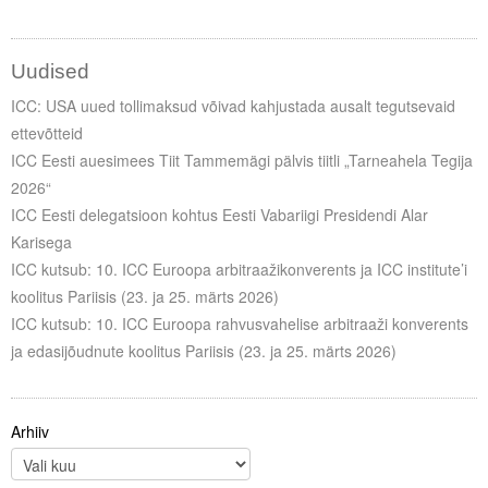
Uudised
ICC: USA uued tollimaksud võivad kahjustada ausalt tegutsevaid
ettevõtteid
ICC Eesti auesimees Tiit Tammemägi pälvis tiitli „Tarneahela Tegija
2026“
ICC Eesti delegatsioon kohtus Eesti Vabariigi Presidendi Alar
Karisega
ICC kutsub: 10. ICC Euroopa arbitraažikonverents ja ICC institute’i
koolitus Pariisis (23. ja 25. märts 2026)
ICC kutsub: 10. ICC Euroopa rahvusvahelise arbitraaži konverents
ja edasijõudnute koolitus Pariisis (23. ja 25. märts 2026)
Arhiiv