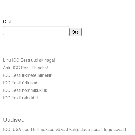
Tegevused
Otsi
Publikatsioonid
Otsi
Arvamus
Viidad
Liitu ICC Eesti uudiskirjaga!
ICC WBO
Astu ICC Eesti liikmeks!
ICC Eesti liikmete nimekiri
ICC komisjonid
ICC Eesti üritused
Digiraamatukogu
ICC Eesti hommikuklubi
ICC Eesti rahatäht
Juhendid ja väljaanded
Videod
Uudised
Kontakt
ICC: USA uued tollimaksud võivad kahjustada ausalt tegutsevaid