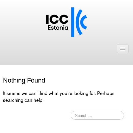
Avaleht
Uudised
Liikmed
Nothing Found
ICC Eesti liikmebaas
It seems we can’t find what you’re looking for. Perhaps
Liikmete pakkumised
searching can help.
Astu ICC Eesti liikmeks!
Kalender
ICC Eesti