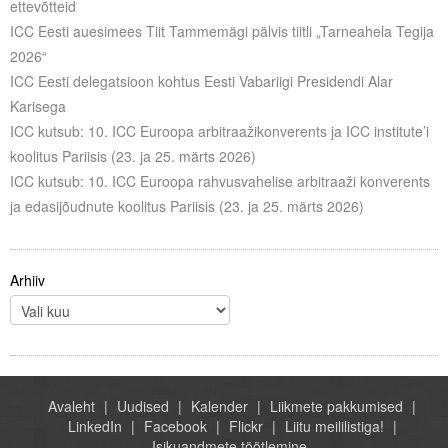
ettevõtteid
Liitu meililistiga
ICC Eesti auesimees Tiit Tammemägi pälvis tiitli „Tarneahela Tegija
Oskusteave
2026“
ICC Eesti delegatsioon kohtus Eesti Vabariigi Presidendi Alar
Incoterms® 2020
Karisega
ICC kutsub: 10. ICC Euroopa arbitraažikonverents ja ICC institute’i
Abimaterjalid
koolitus Pariisis (23. ja 25. märts 2026)
ICC kutsub: 10. ICC Euroopa rahvusvahelise arbitraaži konverents
Projektid
ja edasijõudnute koolitus Pariisis (23. ja 25. märts 2026)
Arhiiv
Avaleht
Uudised
Kalender
Liikmete pakkumised
LinkedIn
Facebook
Flickr
Liitu meililistiga!
Isikuandmete töötlemine