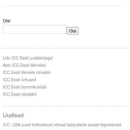
Tegevused
Otsi
Publikatsioonid
Otsi
Arvamus
Viidad
Liitu ICC Eesti uudiskirjaga!
ICC WBO
Astu ICC Eesti liikmeks!
ICC Eesti liikmete nimekiri
ICC komisjonid
ICC Eesti üritused
Digiraamatukogu
ICC Eesti hommikuklubi
ICC Eesti rahatäht
Juhendid ja väljaanded
Videod
Uudised
Kontakt
ICC: USA uued tollimaksud võivad kahjustada ausalt tegutsevaid