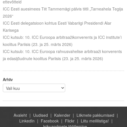
ettevõtteid
Liitu meililistiga
ICC Eesti auesimees Tiit Tammemägi pälvis tiitli „Tarneahela Tegija
Oskusteave
2026“
ICC Eesti delegatsioon kohtus Eesti Vabariigi Presidendi Alar
Incoterms® 2020
Karisega
ICC kutsub: 10. ICC Euroopa arbitraažikonverents ja ICC institute’i
Abimaterjalid
koolitus Pariisis (23. ja 25. märts 2026)
ICC kutsub: 10. ICC Euroopa rahvusvahelise arbitraaži konverents
Projektid
ja edasijõudnute koolitus Pariisis (23. ja 25. märts 2026)
Arhiiv
Avaleht
Uudised
Kalender
Liikmete pakkumised
LinkedIn
Facebook
Flickr
Liitu meililistiga!
Isikuandmete töötlemine