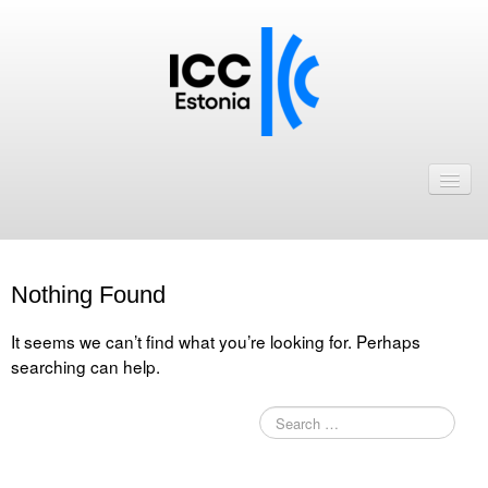
Avaleht
Uudised
Liikmed
Nothing Found
ICC Eesti liikmebaas
It seems we can’t find what you’re looking for. Perhaps
Liikmete pakkumised
searching can help.
Astu ICC Eesti liikmeks!
Kalender
ICC Eesti