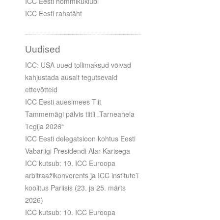
ICC Eesti hommikuklubi
ICC Eesti rahatäht
Uudised
ICC: USA uued tollimaksud võivad
kahjustada ausalt tegutsevaid
ettevõtteid
ICC Eesti auesimees Tiit
Tammemägi pälvis tiitli „Tarneahela
Tegija 2026“
ICC Eesti delegatsioon kohtus Eesti
Vabariigi Presidendi Alar Karisega
ICC kutsub: 10. ICC Euroopa
arbitraažikonverents ja ICC institute’i
koolitus Pariisis (23. ja 25. märts
2026)
ICC kutsub: 10. ICC Euroopa