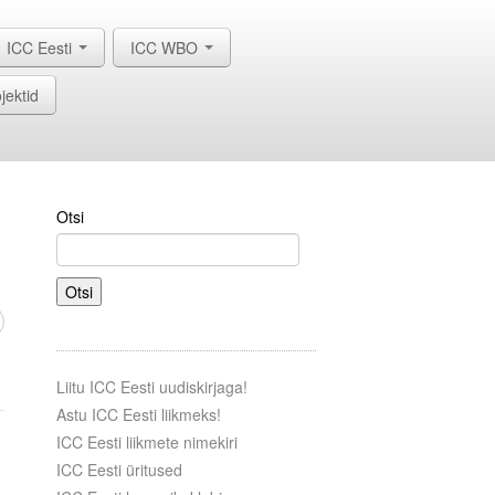
ICC Eesti
ICC WBO
jektid
Otsi
Otsi
Liitu ICC Eesti uudiskirjaga!
Astu ICC Eesti liikmeks!
ICC Eesti liikmete nimekiri
ICC Eesti üritused