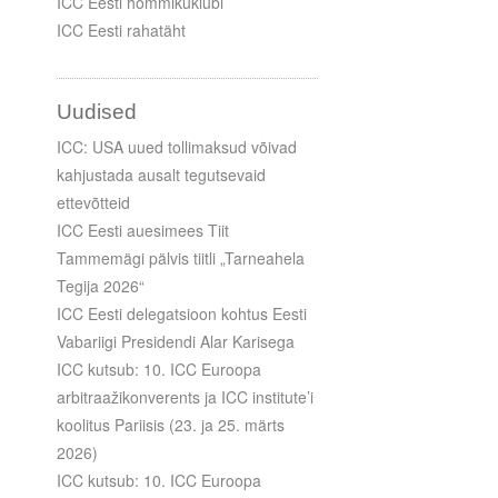
ICC Eesti hommikuklubi
ICC Eesti rahatäht
Uudised
ICC: USA uued tollimaksud võivad
kahjustada ausalt tegutsevaid
ettevõtteid
ICC Eesti auesimees Tiit
Tammemägi pälvis tiitli „Tarneahela
Tegija 2026“
ICC Eesti delegatsioon kohtus Eesti
Vabariigi Presidendi Alar Karisega
ICC kutsub: 10. ICC Euroopa
arbitraažikonverents ja ICC institute’i
koolitus Pariisis (23. ja 25. märts
2026)
ICC kutsub: 10. ICC Euroopa