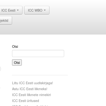
ICC Eesti
ICC WBO
jektid
Otsi
Otsi
Liitu ICC Eesti uudiskirjaga!
Astu ICC Eesti liikmeks!
ICC Eesti liikmete nimekiri
ICC Eesti üritused