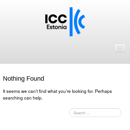
Avaleht
Uudised
Liikmed
Nothing Found
ICC Eesti liikmebaas
It seems we can’t find what you’re looking for. Perhaps
Liikmete pakkumised
searching can help.
Astu ICC Eesti liikmeks!
Kalender
ICC Eesti