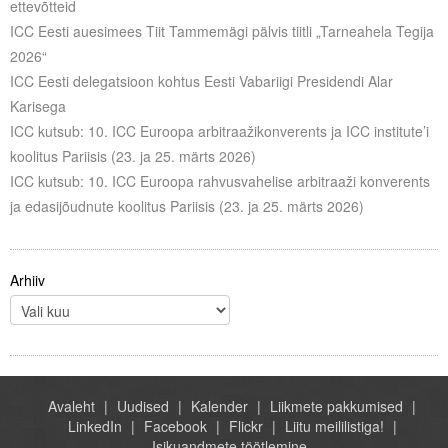
ettevõtteid
Liitu meililistiga
ICC Eesti auesimees Tiit Tammemägi pälvis tiitli „Tarneahela Tegija
Oskusteave
2026“
ICC Eesti delegatsioon kohtus Eesti Vabariigi Presidendi Alar
Incoterms® 2020
Karisega
ICC kutsub: 10. ICC Euroopa arbitraažikonverents ja ICC institute’i
Abimaterjalid
koolitus Pariisis (23. ja 25. märts 2026)
ICC kutsub: 10. ICC Euroopa rahvusvahelise arbitraaži konverents
Projektid
ja edasijõudnute koolitus Pariisis (23. ja 25. märts 2026)
Arhiiv
Avaleht
Uudised
Kalender
Liikmete pakkumised
LinkedIn
Facebook
Flickr
Liitu meililistiga!
Isikuandmete töötlemine