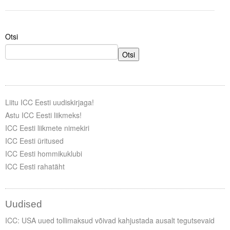
Tegevused
Otsi
Publikatsioonid
Otsi
Arvamus
Viidad
Liitu ICC Eesti uudiskirjaga!
ICC WBO
Astu ICC Eesti liikmeks!
ICC Eesti liikmete nimekiri
ICC komisjonid
ICC Eesti üritused
Digiraamatukogu
ICC Eesti hommikuklubi
ICC Eesti rahatäht
Juhendid ja väljaanded
Videod
Uudised
Kontakt
ICC: USA uued tollimaksud võivad kahjustada ausalt tegutsevaid