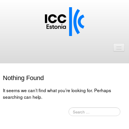
Avaleht
Uudised
Liikmed
Nothing Found
ICC Eesti liikmebaas
It seems we can’t find what you’re looking for. Perhaps
Liikmete pakkumised
searching can help.
Astu ICC Eesti liikmeks!
Kalender
ICC Eesti