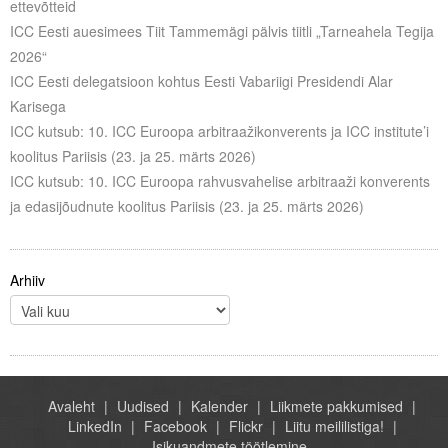
ettevõtteid
Liitu meililistiga
ICC Eesti auesimees Tiit Tammemägi pälvis tiitli „Tarneahela Tegija
Oskusteave
2026“
ICC Eesti delegatsioon kohtus Eesti Vabariigi Presidendi Alar
Incoterms® 2020
Karisega
ICC kutsub: 10. ICC Euroopa arbitraažikonverents ja ICC institute’i
Abimaterjalid
koolitus Pariisis (23. ja 25. märts 2026)
ICC kutsub: 10. ICC Euroopa rahvusvahelise arbitraaži konverents
Projektid
ja edasijõudnute koolitus Pariisis (23. ja 25. märts 2026)
Arhiiv
Avaleht
Uudised
Kalender
Liikmete pakkumised
LinkedIn
Facebook
Flickr
Liitu meililistiga!
Isikuandmete töötlemine