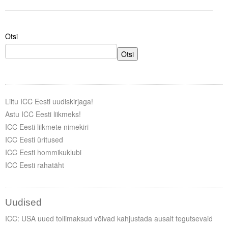
Tegevused
Otsi
Publikatsioonid
Otsi
Arvamus
Viidad
Liitu ICC Eesti uudiskirjaga!
ICC WBO
Astu ICC Eesti liikmeks!
ICC Eesti liikmete nimekiri
ICC komisjonid
ICC Eesti üritused
Digiraamatukogu
ICC Eesti hommikuklubi
ICC Eesti rahatäht
Juhendid ja väljaanded
Videod
Uudised
Kontakt
ICC: USA uued tollimaksud võivad kahjustada ausalt tegutsevaid