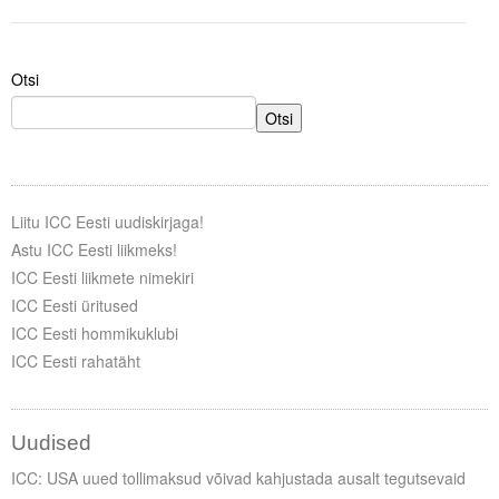
Tegevused
Otsi
Publikatsioonid
Otsi
Arvamus
Viidad
Liitu ICC Eesti uudiskirjaga!
ICC WBO
Astu ICC Eesti liikmeks!
ICC Eesti liikmete nimekiri
ICC komisjonid
ICC Eesti üritused
Digiraamatukogu
ICC Eesti hommikuklubi
ICC Eesti rahatäht
Juhendid ja väljaanded
Videod
Uudised
Kontakt
ICC: USA uued tollimaksud võivad kahjustada ausalt tegutsevaid