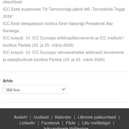
ettevõtteid
Liitu meililistiga
ICC Eesti auesimees Tiit Tammemägi pälvis tiitli „Tarneahela Tegija
Oskusteave
2026“
ICC Eesti delegatsioon kohtus Eesti Vabariigi Presidendi Alar
Incoterms® 2020
Karisega
ICC kutsub: 10. ICC Euroopa arbitraažikonverents ja ICC institute’i
Abimaterjalid
koolitus Pariisis (23. ja 25. märts 2026)
ICC kutsub: 10. ICC Euroopa rahvusvahelise arbitraaži konverents
Projektid
ja edasijõudnute koolitus Pariisis (23. ja 25. märts 2026)
Arhiiv
Avaleht
Uudised
Kalender
Liikmete pakkumised
LinkedIn
Facebook
Flickr
Liitu meililistiga!
Isikuandmete töötlemine