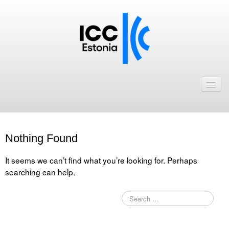
Avaleht
Uudised
Liikmed
Nothing Found
ICC Eesti liikmebaas
It seems we can’t find what you’re looking for. Perhaps
Liikmete pakkumised
searching can help.
Astu ICC Eesti liikmeks!
Kalender
ICC Eesti