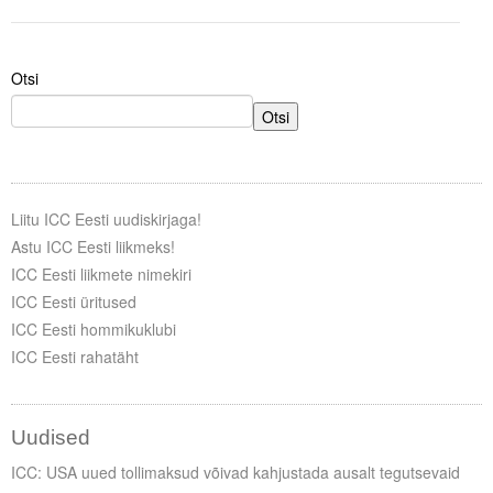
Tegevused
Otsi
Publikatsioonid
Otsi
Arvamus
Viidad
Liitu ICC Eesti uudiskirjaga!
ICC WBO
Astu ICC Eesti liikmeks!
ICC Eesti liikmete nimekiri
ICC komisjonid
ICC Eesti üritused
Digiraamatukogu
ICC Eesti hommikuklubi
ICC Eesti rahatäht
Juhendid ja väljaanded
Videod
Uudised
Kontakt
ICC: USA uued tollimaksud võivad kahjustada ausalt tegutsevaid