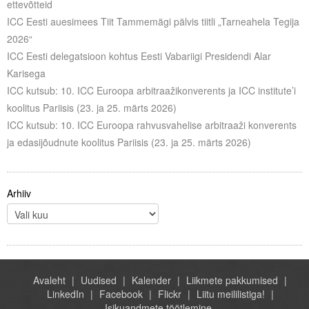
ettevõtteid
Liitu meililistiga
ICC Eesti auesimees Tiit Tammemägi pälvis tiitli „Tarneahela Tegija
Oskusteave
2026“
ICC Eesti delegatsioon kohtus Eesti Vabariigi Presidendi Alar
Incoterms® 2020
Karisega
ICC kutsub: 10. ICC Euroopa arbitraažikonverents ja ICC institute’i
Abimaterjalid
koolitus Pariisis (23. ja 25. märts 2026)
ICC kutsub: 10. ICC Euroopa rahvusvahelise arbitraaži konverents
Projektid
ja edasijõudnute koolitus Pariisis (23. ja 25. märts 2026)
Arhiiv
Avaleht
Uudised
Kalender
Liikmete pakkumised
LinkedIn
Facebook
Flickr
Liitu meililistiga!
Isikuandmete töötlemine