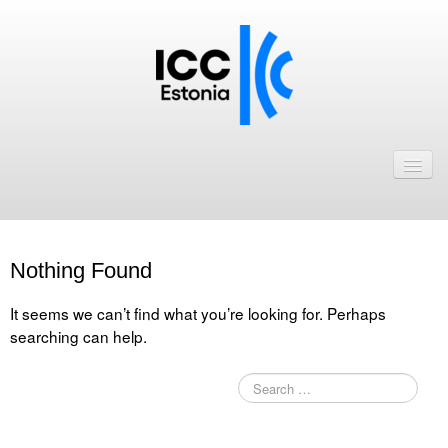
Avaleht
Uudised
Liikmed
Nothing Found
ICC Eesti liikmebaas
It seems we can’t find what you’re looking for. Perhaps
Liikmete pakkumised
searching can help.
Astu ICC Eesti liikmeks!
Kalender
ICC Eesti