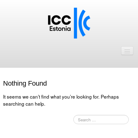
Avaleht
Uudised
Liikmed
Nothing Found
ICC Eesti liikmebaas
It seems we can’t find what you’re looking for. Perhaps
Liikmete pakkumised
searching can help.
Astu ICC Eesti liikmeks!
Kalender
ICC Eesti