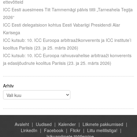
ettevõtteid
Liitu meililistiga
ICC Eesti auesimees Tiit Tammemägi pälvis tiitli „Tarneahela Tegija
Oskusteave
2026“
ICC Eesti delegatsioon kohtus Eesti Vabariigi Presidendi Alar
Incoterms® 2020
Karisega
ICC kutsub: 10. ICC Euroopa arbitraažikonverents ja ICC institute’i
Abimaterjalid
koolitus Pariisis (23. ja 25. märts 2026)
ICC kutsub: 10. ICC Euroopa rahvusvahelise arbitraaži konverents
Projektid
ja edasijõudnute koolitus Pariisis (23. ja 25. märts 2026)
Arhiiv
Avaleht
Uudised
Kalender
Liikmete pakkumised
LinkedIn
Facebook
Flickr
Liitu meililistiga!
Isikuandmete töötlemine