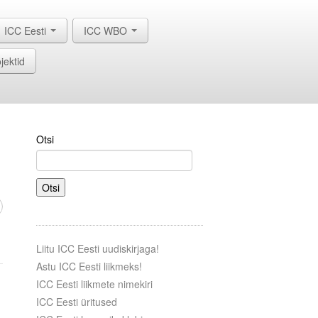
ICC Eesti
ICC WBO
jektid
Otsi
Otsi
Liitu ICC Eesti uudiskirjaga!
Astu ICC Eesti liikmeks!
ICC Eesti liikmete nimekiri
ICC Eesti üritused