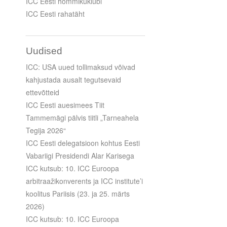
ICC Eesti hommikuklubi
ICC Eesti rahatäht
Uudised
ICC: USA uued tollimaksud võivad
kahjustada ausalt tegutsevaid
ettevõtteid
ICC Eesti auesimees Tiit
Tammemägi pälvis tiitli „Tarneahela
Tegija 2026“
ICC Eesti delegatsioon kohtus Eesti
Vabariigi Presidendi Alar Karisega
ICC kutsub: 10. ICC Euroopa
arbitraažikonverents ja ICC institute’i
koolitus Pariisis (23. ja 25. märts
2026)
ICC kutsub: 10. ICC Euroopa