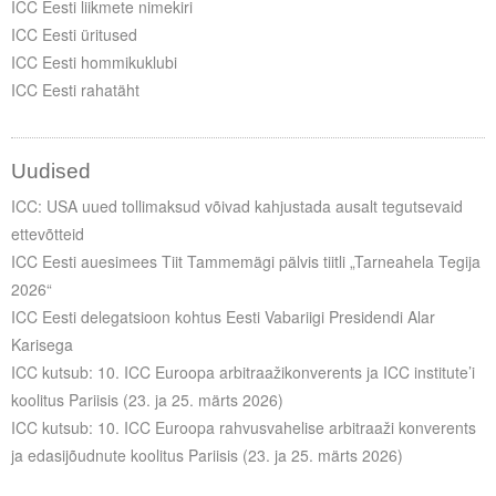
ICC Eesti liikmete nimekiri
ICC Eesti üritused
ICC Eesti hommikuklubi
ICC Eesti rahatäht
Uudised
ICC: USA uued tollimaksud võivad kahjustada ausalt tegutsevaid
ettevõtteid
ICC Eesti auesimees Tiit Tammemägi pälvis tiitli „Tarneahela Tegija
2026“
ICC Eesti delegatsioon kohtus Eesti Vabariigi Presidendi Alar
Karisega
ICC kutsub: 10. ICC Euroopa arbitraažikonverents ja ICC institute’i
koolitus Pariisis (23. ja 25. märts 2026)
ICC kutsub: 10. ICC Euroopa rahvusvahelise arbitraaži konverents
ja edasijõudnute koolitus Pariisis (23. ja 25. märts 2026)