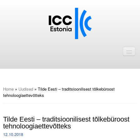
Avaleht
Uudised
Liikmed
ICC Eesti liikmebaas
Home
»
Uudised
»
Tilde Eesti – traditsioonilisest tõlkebüroost
tehnoloogiaettevõtteks
Liikmete pakkumised
Astu ICC Eesti liikmeks!
Tilde Eesti – traditsioonilisest tõlkebüroost
tehnoloogiaettevõtteks
Kalender
12.10.2018
ICC Eesti