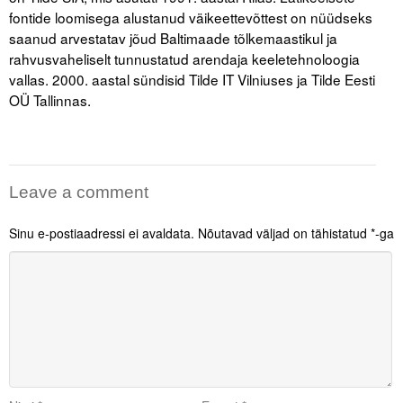
fontide loomisega alustanud väikeettevõttest on nüüdseks
saanud arvestatav jõud Baltimaade tõlkemaastikul ja
rahvusvaheliselt tunnustatud arendaja keeletehnoloogia
vallas. 2000. aastal sündisid Tilde IT Vilniuses ja Tilde Eesti
OÜ Tallinnas.
Leave a comment
Sinu e-postiaadressi ei avaldata.
Nõutavad väljad on tähistatud
*
-ga