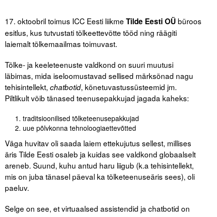
17. oktoobril toimus ICC Eesti liikme
büroos
Tilde Eesti OÜ
Tegevused
esitlus, kus tutvustati tõlkeettevõtte tööd ning räägiti
Publikatsioonid
laiemalt tõlkemaailmas toimuvast.
Arvamus
Tõlke- ja keeleteenuste valdkond on suuri muutusi
läbimas, mida iseloomustavad sellised märksõnad nagu
Viidad
tehisintellekt,
, kõnetuvastussüsteemid jm.
chatbotid
Piltlikult võib tänased teenusepakkujad jagada kaheks:
ICC WBO
traditsioonilised tõlketeenusepakkujad
ICC komisjonid
uue põlvkonna tehnoloogiaettevõtted
Väga huvitav oli saada laiem ettekujutus sellest, millises
Digiraamatukogu
äris Tilde Eesti osaleb ja kuidas see valdkond globaalselt
Juhendid ja väljaanded
areneb. Suund, kuhu antud haru liigub (k.a tehisintellekt,
mis on juba tänasel päeval ka tõlketeenuseäris sees), oli
Videod
paeluv.
Kontakt
Selge on see, et virtuaalsed assistendid ja chatbotid on