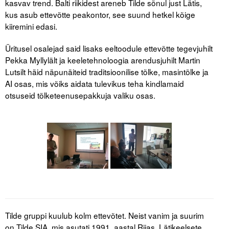
kasvav trend. Balti riikidest areneb Tilde sõnul just Lätis,
Liitu meililistiga
kus asub ettevõtte peakontor, see suund hetkel kõige
Oskusteave
kiiremini edasi.
Üritusel osalejad said lisaks eeltoodule ettevõtte tegevjuhilt
Incoterms® 2020
Pekka Myllylält ja keeletehnoloogia arendusjuhilt Martin
Abimaterjalid
Lutsilt häid näpunäiteid traditsioonilise tõlke, masintõlke ja
AI osas, mis võiks aidata tulevikus teha kindlamaid
Projektid
otsuseid tõlketeenusepakkuja valiku osas.
Tilde gruppi kuulub kolm ettevõtet. Neist vanim ja suurim
on Tilde SIA, mis asutati 1991. aastal Riias. Lätikeelsete