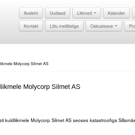
Avaleht
Uudised
Liikmed
Kalender
Kontakt
Liitu meililistiga
Oskusteave
Pro
liikmele Molycorp Silmet AS
liikmele Molycorp Silmet AS
ti kuldliikmele Molycorp Silmet AS seoses katastroofiga Sillamä