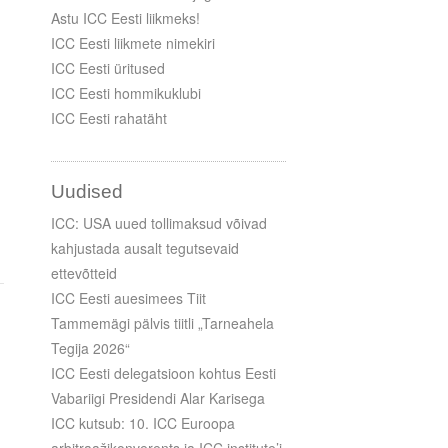
Astu ICC Eesti liikmeks!
ICC Eesti liikmete nimekiri
ICC Eesti üritused
ICC Eesti hommikuklubi
ICC Eesti rahatäht
Uudised
ICC: USA uued tollimaksud võivad
kahjustada ausalt tegutsevaid
ettevõtteid
ICC Eesti auesimees Tiit
Tammemägi pälvis tiitli „Tarneahela
Tegija 2026“
ICC Eesti delegatsioon kohtus Eesti
Vabariigi Presidendi Alar Karisega
ICC kutsub: 10. ICC Euroopa