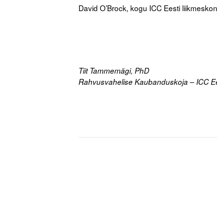
David O’Brock, kogu ICC Eesti liikmeskond 
.
.
Tiit Tammemägi, PhD
Rahvusvahelise Kaubanduskoja – ICC Ee
.