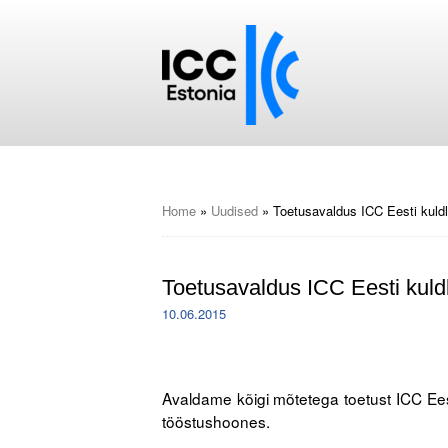
Home
»
Uudised
»
Toetusavaldus ICC Eesti kuld
Toetusavaldus ICC Eesti kuld
10.06.2015
.
Avaldame kõigi mõtetega toetust ICC Ees
tööstushoones.