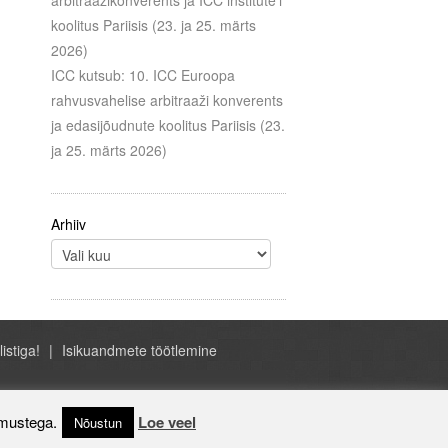
arbitraažikonverents ja ICC institute’i
koolitus Pariisis (23. ja 25. märts
2026)
ICC kutsub: 10. ICC Euroopa
rahvusvahelise arbitraaži konverents
ja edasijõudnute koolitus Pariisis (23.
ja 25. märts 2026)
Arhiiv
listiga!
Isikuandmete töötlemine
- ICC Eesti, A.H. Tammsaare tee 47, Tallinn
Estonia, +372 684 1070, icc@icc-estonia.ee
imustega.
Loe veel
Nõustun