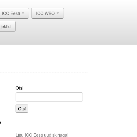
ICC Eesti
ICC WBO
jektid
Otsi
Otsi
e
Liitu ICC Eesti uudiskirjaga!