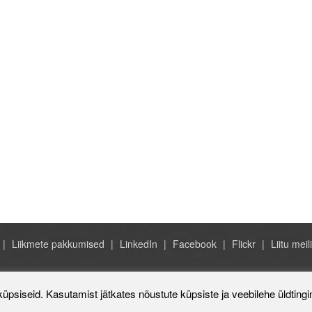
Liikmete pakkumised
LinkedIn
Facebook
Flickr
Liitu meili
Rahvusvaheline Kaubanduskoda 
küpsiseid. Kasutamist jätkates nõustute küpsiste ja veebilehe üldting