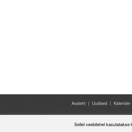
Avaleht
Uudised
Kalender
Sellel veebilehel kasutatakse 