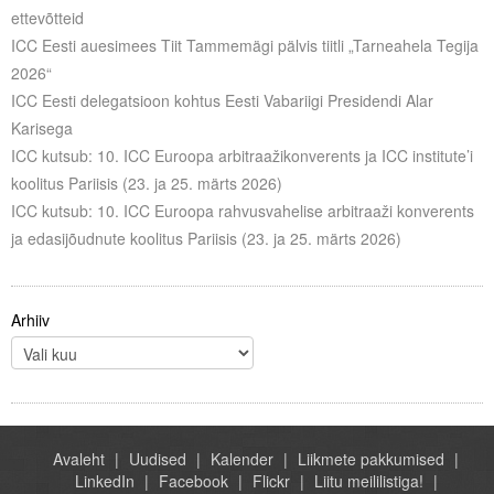
ettevõtteid
ICC Eesti auesimees Tiit Tammemägi pälvis tiitli „Tarneahela Tegija
2026“
ICC Eesti delegatsioon kohtus Eesti Vabariigi Presidendi Alar
Karisega
ICC kutsub: 10. ICC Euroopa arbitraažikonverents ja ICC institute’i
koolitus Pariisis (23. ja 25. märts 2026)
ICC kutsub: 10. ICC Euroopa rahvusvahelise arbitraaži konverents
ja edasijõudnute koolitus Pariisis (23. ja 25. märts 2026)
Arhiiv
Avaleht
Uudised
Kalender
Liikmete pakkumised
LinkedIn
Facebook
Flickr
Liitu meililistiga!