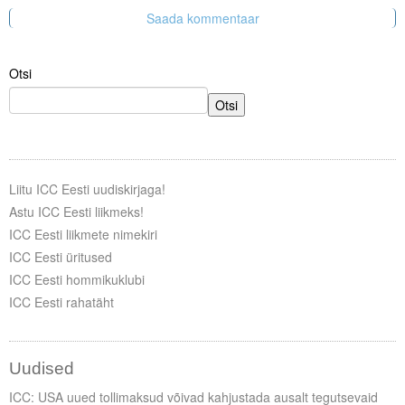
Otsi
Otsi
Liitu ICC Eesti uudiskirjaga!
Astu ICC Eesti liikmeks!
ICC Eesti liikmete nimekiri
ICC Eesti üritused
ICC Eesti hommikuklubi
ICC Eesti rahatäht
Uudised
ICC: USA uued tollimaksud võivad kahjustada ausalt tegutsevaid