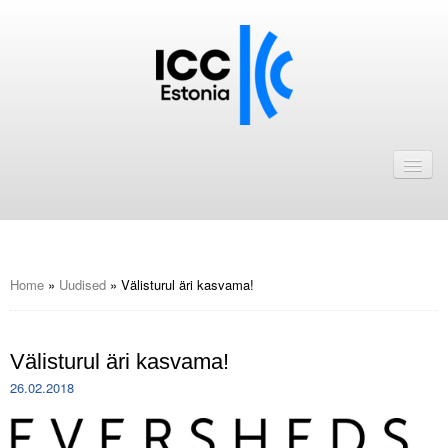
Avaleht
Uudised
Liikmed
ICC Eesti liikmebaas
Home
»
Uudised
»
Välisturul äri kasvama!
Liikmete pakkumised
Välisturul äri kasvama!
Astu ICC Eesti liikmeks!
26.02.2018
Kalender
ICC Eesti