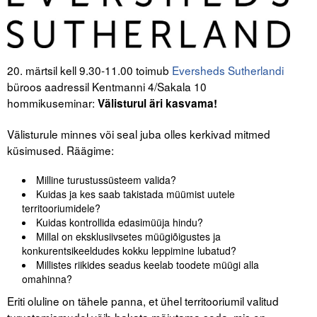
Tegevused
Publikatsioonid
20. märtsil kell 9.30-11.00 toimub
Eversheds Sutherlandi
büroos aadressil Kentmanni 4/Sakala 10
Arvamus
hommikuseminar:
Välisturul äri kasvama!
Viidad
Välisturule minnes või seal juba olles kerkivad mitmed
ICC WBO
küsimused. Räägime:
Milline turustussüsteem valida?
ICC komisjonid
Kuidas ja kes saab takistada müümist uutele
territooriumidele?
Digiraamatukogu
Kuidas kontrollida edasimüüja hindu?
Millal on eksklusiivsetes müügiõigustes ja
Juhendid ja väljaanded
konkurentsikeeldudes kokku leppimine lubatud?
Millistes riikides seadus keelab toodete müügi alla
Videod
omahinna?
Kontakt
Eriti oluline on tähele panna, et ühel territooriumil valitud