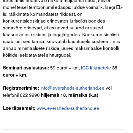
turustamismudel võib hakata mõjutama seda, mis on
Liitu meililistiga
mõnel teisel territooriumil edaspidi üldse võimalik. Isegi EL-
is, rääkimata kolmandatest riikidest, on
Oskusteave
konkurentsieeskirjad erinevates jurisdiktsioonides
sedavõrd erinevad, et esinevad suured erisused
Incoterms® 2020
kaasnevates riskides ja tagajärgedes. Konkurentsieelise
Abimaterjalid
saab just see tarnija, kes võtab kasutusele süsteemi, mis
annab minimaalsete riskide juures maksimaalse kontrolli
Projektid
kõikidel eeldatavatel sihtturgudel.
59 eurot + km,
Seminari osalustasu:
ICC liikmetele
39
.
eurot + km
info@eversheds-sutherland.ee
või
Registreerimine:
telefonil 622 9990
hiljemalt 18. märtsiks (k.a)
www.eversheds-sutherland.ee
Loe täpsemalt: