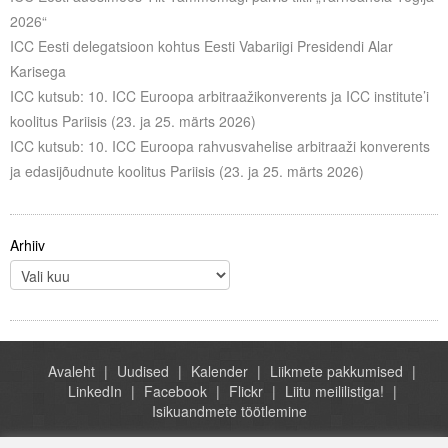
Liitu meililistiga
2026“
ICC Eesti delegatsioon kohtus Eesti Vabariigi Presidendi Alar
Oskusteave
Karisega
ICC kutsub: 10. ICC Euroopa arbitraažikonverents ja ICC institute’i
Incoterms® 2020
koolitus Pariisis (23. ja 25. märts 2026)
Abimaterjalid
ICC kutsub: 10. ICC Euroopa rahvusvahelise arbitraaži konverents
ja edasijõudnute koolitus Pariisis (23. ja 25. märts 2026)
Projektid
Arhiiv
Avaleht
Uudised
Kalender
Liikmete pakkumised
LinkedIn
Facebook
Flickr
Liitu meililistiga!
Isikuandmete töötlemine