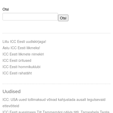
Otsi
Tegevused
Otsi
Publikatsioonid
Arvamus
Viidad
Liitu ICC Eesti uudiskirjaga!
Astu ICC Eesti liikmeks!
ICC WBO
ICC Eesti liikmete nimekiri
ICC Eesti üritused
ICC komisjonid
ICC Eesti hommikuklubi
ICC Eesti rahatäht
Digiraamatukogu
Juhendid ja väljaanded
Uudised
Videod
ICC: USA uued tollimaksud võivad kahjustada ausalt tegutsevaid
ettevõtteid
Kontakt
ICC Eesti auesimees Tiit Tammemägi pälvis tiitli „Tarneahela Tegija