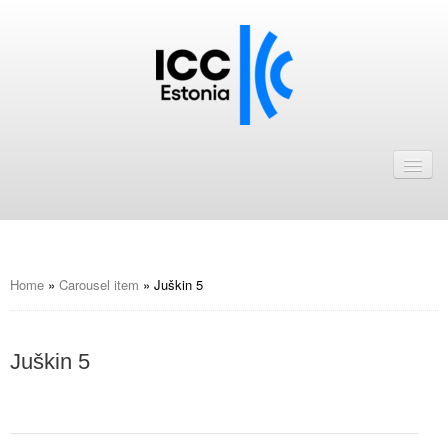
Avaleht
Uudised
Liikmed
ICC Eesti liikmebaas
Home
»
Carousel item
»
Juškin 5
Liikmete pakkumised
Juškin 5
Astu ICC Eesti liikmeks!
Kalender
ICC Eesti