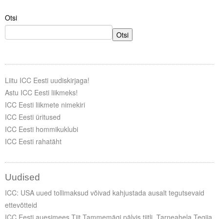
Otsi
Tegevused
Otsi
Publikatsioonid
Arvamus
Viidad
Liitu ICC Eesti uudiskirjaga!
Astu ICC Eesti liikmeks!
ICC WBO
ICC Eesti liikmete nimekiri
ICC Eesti üritused
ICC komisjonid
ICC Eesti hommikuklubi
ICC Eesti rahatäht
Digiraamatukogu
Juhendid ja väljaanded
Uudised
Videod
ICC: USA uued tollimaksud võivad kahjustada ausalt tegutsevaid
ettevõtteid
Kontakt
ICC Eesti auesimees Tiit Tammemägi pälvis tiitli „Tarneahela Tegija