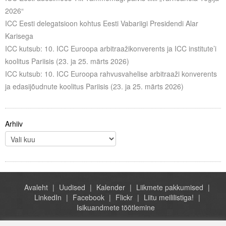
Liitu meililistiga
2026“
ICC Eesti delegatsioon kohtus Eesti Vabariigi Presidendi Alar
Oskusteave
Karisega
ICC kutsub: 10. ICC Euroopa arbitraažikonverents ja ICC institute’i
Incoterms® 2020
koolitus Pariisis (23. ja 25. märts 2026)
Abimaterjalid
ICC kutsub: 10. ICC Euroopa rahvusvahelise arbitraaži konverents
ja edasijõudnute koolitus Pariisis (23. ja 25. märts 2026)
Projektid
Arhiiv
Avaleht
Uudised
Kalender
Liikmete pakkumised
LinkedIn
Facebook
Flickr
Liitu meililistiga!
Isikuandmete töötlemine