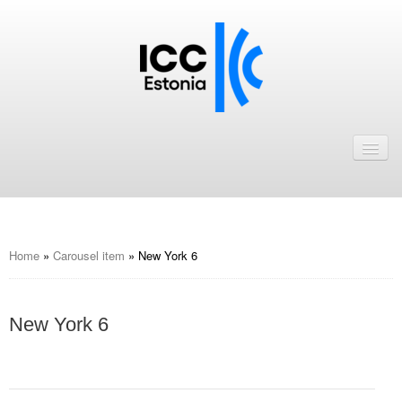
Avaleht
Uudised
Liikmed
ICC Eesti liikmebaas
Home
»
Carousel item
»
New York 6
Liikmete pakkumised
New York 6
Astu ICC Eesti liikmeks!
Kalender
ICC Eesti