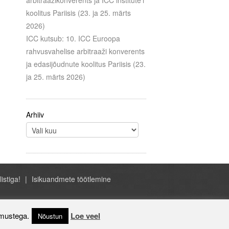
arbitraažikonverents ja ICC institute’i
koolitus Pariisis (23. ja 25. märts
2026)
ICC kutsub: 10. ICC Euroopa
rahvusvahelise arbitraaži konverents
ja edasijõudnute koolitus Pariisis (23.
ja 25. märts 2026)
Arhiiv
listiga!
Isikuandmete töötlemine
- ICC Eesti, A.H. Tammsaare tee 47, Tallinn
Estonia, +372 684 1070, icc@icc-estonia.ee
imustega.
Loe veel
Nõustun