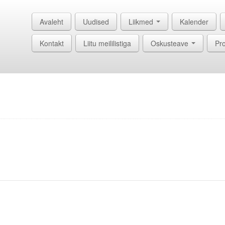
Avaleht
Uudised
Liikmed
Kalender
Kontakt
Liitu meililistiga
Oskusteave
Pro