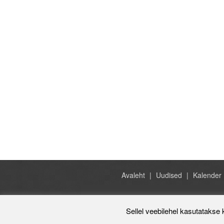
Avaleht
Uudised
Kalender
Sellel veebilehel kasutatakse 