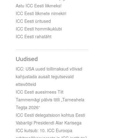
Astu ICC Eesti liikmeks!
ICC Eesti liikmete nimekiri
ICC Eesti üritused
ICC Eesti hommikuklubi
ICC Eesti rahatäht
Uudised
ICC: USA uued tollimaksud võivad
kahjustada ausalt tegutsevaid
ettevõtteid
ICC Eesti auesimees Tiit
Tammemägi pälvis tiitli „Tarneahela
Tegija 2026“
ICC Eesti delegatsioon kohtus Eesti
Vabariigi Presidendi Alar Karisega
ICC kutsub: 10. ICC Euroopa