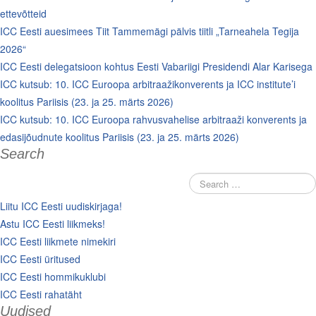
ettevõtteid
ICC Eesti auesimees Tiit Tammemägi pälvis tiitli „Tarneahela Tegija
2026“
ICC Eesti delegatsioon kohtus Eesti Vabariigi Presidendi Alar Karisega
ICC kutsub: 10. ICC Euroopa arbitraažikonverents ja ICC institute’i
koolitus Pariisis (23. ja 25. märts 2026)
ICC kutsub: 10. ICC Euroopa rahvusvahelise arbitraaži konverents ja
edasijõudnute koolitus Pariisis (23. ja 25. märts 2026)
Search
Liitu ICC Eesti uudiskirjaga!
Astu ICC Eesti liikmeks!
ICC Eesti liikmete nimekiri
ICC Eesti üritused
ICC Eesti hommikuklubi
ICC Eesti rahatäht
Uudised