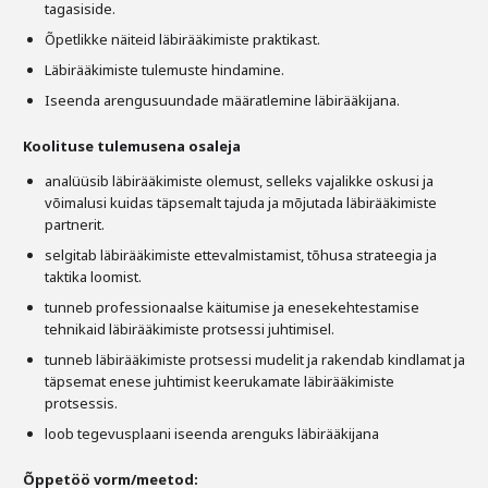
tagasiside.
Õpetlikke näiteid läbirääkimiste praktikast.
Läbirääkimiste tulemuste hindamine.
Iseenda arengusuundade määratlemine läbirääkijana.
Koolituse tulemusena osaleja
analüüsib läbirääkimiste olemust, selleks vajalikke oskusi ja
võimalusi kuidas täpsemalt tajuda ja mõjutada läbirääkimiste
partnerit.
selgitab läbirääkimiste ettevalmistamist, tõhusa strateegia ja
taktika loomist.
tunneb professionaalse käitumise ja enesekehtestamise
tehnikaid läbirääkimiste protsessi juhtimisel.
tunneb läbirääkimiste protsessi mudelit ja rakendab kindlamat ja
täpsemat enese juhtimist keerukamate läbirääkimiste
protsessis.
loob tegevusplaani iseenda arenguks läbirääkijana
Õppetöö vorm/meetod: