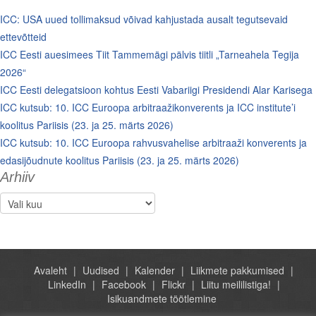
ICC: USA uued tollimaksud võivad kahjustada ausalt tegutsevaid
ettevõtteid
ICC Eesti auesimees Tiit Tammemägi pälvis tiitli „Tarneahela Tegija
2026“
ICC Eesti delegatsioon kohtus Eesti Vabariigi Presidendi Alar Karisega
ICC kutsub: 10. ICC Euroopa arbitraažikonverents ja ICC institute’i
koolitus Pariisis (23. ja 25. märts 2026)
ICC kutsub: 10. ICC Euroopa rahvusvahelise arbitraaži konverents ja
edasijõudnute koolitus Pariisis (23. ja 25. märts 2026)
Arhiiv
Arhiiv
Avaleht
Uudised
Kalender
Liikmete pakkumised
LinkedIn
Facebook
Flickr
Liitu meililistiga!
Isikuandmete töötlemine