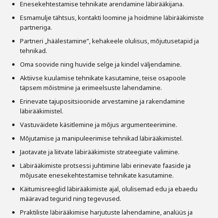
Enesekehtestamise tehnikate arendamine läbirääkijana.
Esmamulje tähtsus, kontakti loomine ja hoidmine läbirääkimiste
partneriga.
Partneri „häälestamine”, kehakeele olulisus, mõjutusetapid ja
tehnikad.
Oma soovide ning huvide selge ja kindel väljendamine.
Aktiivse kuulamise tehnikate kasutamine, teise osapoole
täpsem mõistmine ja erimeelsuste lahendamine.
Erinevate tajupositsioonide arvestamine ja rakendamine
läbirääkimistel.
Vastuväidete käsitlemine ja mõjus argumenteerimine.
Mõjutamise ja manipuleerimise tehnikad läbirääkimistel.
Jaotavate ja liitvate läbirääkimiste strateegiate valimine.
Läbirääkimiste protsessi juhtimine läbi erinevate faaside ja
mõjusate enesekehtestamise tehnikate kasutamine.
Käitumisreeglid läbirääkimiste ajal, olulisemad edu ja ebaedu
määravad tegurid ning tegevused.
Praktiliste läbirääkimise harjutuste lahendamine, analüüs ja