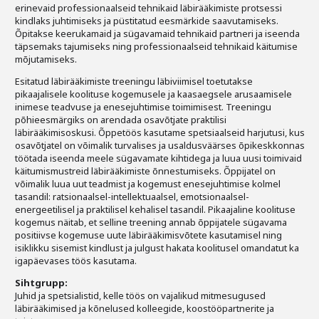
erinevaid professionaalseid tehnikaid läbirääkimiste protsessi
Liitu meililistiga
kindlaks juhtimiseks ja püstitatud eesmärkide saavutamiseks.
Õpitakse keerukamaid ja sügavamaid tehnikaid partneri ja iseenda
Oskusteave
täpsemaks tajumiseks ning professionaalseid tehnikaid käitumise
mõjutamiseks.
Incoterms® 2020
Esitatud läbirääkimiste treeningu läbiviimisel toetutakse
pikaajalisele koolituse kogemusele ja kaasaegsele arusaamisele
Abimaterjalid
inimese teadvuse ja enesejuhtimise toimimisest. Treeningu
põhieesmärgiks on arendada osavõtjate praktilisi
Projektid
läbirääkimisoskusi. Õppetöös kasutame spetsiaalseid harjutusi, kus
osavõtjatel on võimalik turvalises ja usaldusväärses õpikeskkonnas
töötada iseenda meele sügavamate kihtidega ja luua uusi toimivaid
käitumismustreid läbirääkimiste õnnestumiseks. Õppijatel on
võimalik luua uut teadmist ja kogemust enesejuhtimise kolmel
tasandil: ratsionaalsel-intellektuaalsel, emotsionaalsel-
energeetilisel ja praktilisel kehalisel tasandil. Pikaajaline koolituse
kogemus näitab, et selline treening annab õppijatele sügavama
positiivse kogemuse uute läbirääkimisvõtete kasutamisel ning
isiklikku sisemist kindlust ja julgust hakata koolitusel omandatut ka
igapäevases töös kasutama.
Sihtgrupp:
Juhid ja spetsialistid, kelle töös on vajalikud mitmesugused
läbirääkimised ja kõnelused kolleegide, koostööpartnerite ja