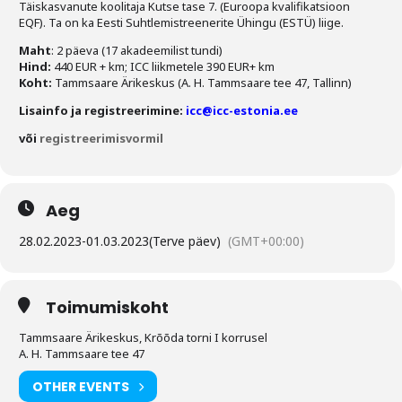
Täiskasvanute koolitaja Kutse tase 7. (Euroopa kvalifikatsioon
EQF). Ta on ka Eesti Suhtlemistreenerite Ühingu (ESTÜ) liige.
Maht
: 2 päeva (17 akadeemilist tundi)
Hind:
440 EUR + km; ICC liikmetele 390 EUR+ km
Koht:
Tammsaare Ärikeskus (A. H. Tammsaare tee 47, Tallinn)
Lisainfo ja registreerimine:
icc@icc-estonia.ee
või
registreerimisvormil
Aeg
28.02.2023
-
01.03.2023
(Terve päev)
(GMT+00:00)
Toimumiskoht
Tammsaare Ärikeskus, Krõõda torni I korrusel
A. H. Tammsaare tee 47
OTHER EVENTS