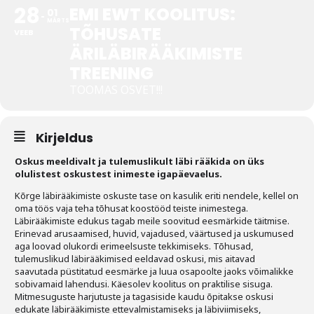
28
EMI EWT KOOLITUS:
01
MÄRTS
TÕHUSATE
Tegevused
VEEB
ÄRILÄBIRÄÄKIMISTE
Publikatsioonid
TREENING
Arvamus
TOOMAS OSVET!!!
Viidad
Kirjeldus
ICC WBO
Oskus meeldivalt ja tulemuslikult läbi rääkida on üks
olulistest oskustest inimeste igapäevaelus.
ICC komisjonid
Kõrge läbirääkimiste oskuste tase on kasulik eriti nendele, kellel on
Digiraamatukogu
oma töös vaja teha tõhusat koostööd teiste inimestega.
Läbirääkimiste edukus tagab meile soovitud eesmärkide täitmise.
Erinevad arusaamised, huvid, vajadused, väärtused ja uskumused
Juhendid ja väljaanded
aga loovad olukordi erimeelsuste tekkimiseks. Tõhusad,
tulemuslikud läbirääkimised eeldavad oskusi, mis aitavad
Videod
saavutada püstitatud eesmärke ja luua osapoolte jaoks võimalikke
sobivamaid lahendusi. Käesolev koolitus on praktilise sisuga.
Mitmesuguste harjutuste ja tagasiside kaudu õpitakse oskusi
Kontakt
edukate läbirääkimiste ettevalmistamiseks ja läbiviimiseks,