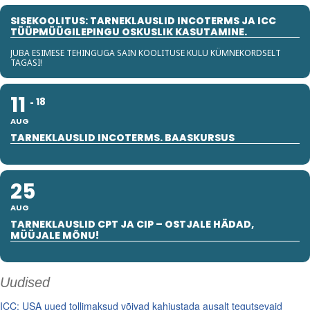
SISEKOOLITUS: TARNEKLAUSLID INCOTERMS JA ICC
TÜÜPMÜÜGILEPINGU OSKUSLIK KASUTAMINE.
JUBA ESIMESE TEHINGUGA SAIN KOOLITUSE KULU KÜMNEKORDSELT
TAGASI!
11
18
AUG
TARNEKLAUSLID INCOTERMS. BAASKURSUS
25
AUG
TARNEKLAUSLID CPT JA CIP – OSTJALE HÄDAD,
MÜÜJALE MÕNU!
Uudised
ICC: USA uued tollimaksud võivad kahjustada ausalt tegutsevaid