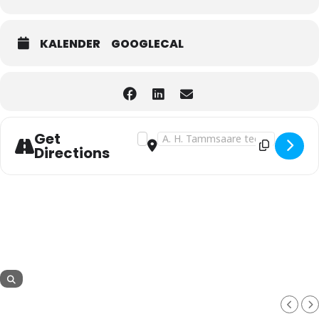
KALENDER
GOOGLECAL
Get
Address - EMI EWT koolitus: Tõhusate ä
Destination Address - EMI EWT koo
Directions