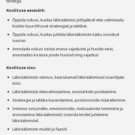
teistega.
Koolituse eesmärk:
Õppida oskusi, kuidas läbirääkimisi põhjalikult ette valmistada.
Kuidas luua tõhusat strateegiat ja taktikat.
Õppida oskusi, kuidas juhtida läbirääkimiste käiku soovitud
suunas
Arendada oskusi seista enese vajaduste ja huvide eest,
arvestades ka teise poole huvisid ning vajadusi
Koolituse sisu:
Läbirääkimiste olemus, keerukamad läbirääkimised osavõtjate
töös.
Läbirääkimiste ettevalmistamine, eesmärkide püstitamine.
Strateegia ja taktika kavandamine, positsioonide määratlemine.
Inimese seisundite, emotsioonide, motivaatorite toimimine ja
arvestamine läbirääkimistel, iseenda kindel juhtimine
läbirääkimistel.
Läbirääkimiste mudel ja faasid.