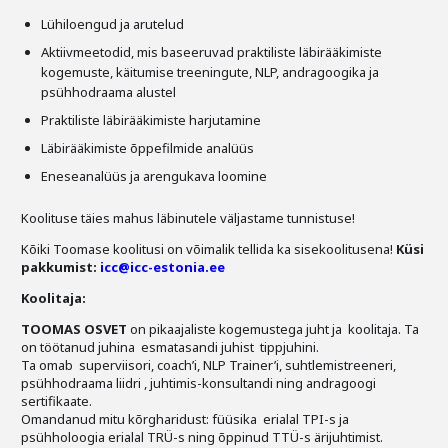
Lühiloengud ja arutelud
Aktiivmeetodid, mis baseeruvad praktiliste läbirääkimiste
kogemuste, käitumise treeningute, NLP, andragoogika ja
psühhodraama alustel
Praktiliste läbirääkimiste harjutamine
Läbirääkimiste õppefilmide analüüs
Eneseanalüüs ja arengukava loomine
Koolituse täies mahus läbinutele väljastame tunnistuse!
Kõiki Toomase koolitusi on võimalik tellida ka sisekoolitusena!
Küsi
pakkumist:
icc@icc-estonia.ee
Koolitaja:
TOOMAS OSVET
on pikaajaliste kogemustega juht ja koolitaja. Ta
on töötanud juhina esmatasandi juhist tippjuhini.
Ta omab superviisori, coach’i, NLP Trainer’i, suhtlemistreeneri,
psühhodraama liidri , juhtimis-konsultandi ning andragoogi
sertifikaate.
Omandanud mitu kõrgharidust: füüsika erialal TPI-s ja
psühholoogia erialal TRÜ-s ning õppinud TTÜ-s ärijuhtimist.