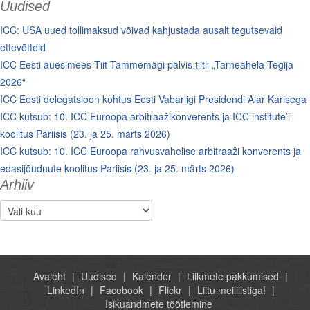
Uudised
ICC: USA uued tollimaksud võivad kahjustada ausalt tegutsevaid
ettevõtteid
ICC Eesti auesimees Tiit Tammemägi pälvis tiitli „Tarneahela Tegija
2026“
ICC Eesti delegatsioon kohtus Eesti Vabariigi Presidendi Alar Karisega
ICC kutsub: 10. ICC Euroopa arbitraažikonverents ja ICC institute’i
koolitus Pariisis (23. ja 25. märts 2026)
ICC kutsub: 10. ICC Euroopa rahvusvahelise arbitraaži konverents ja
edasijõudnute koolitus Pariisis (23. ja 25. märts 2026)
Arhiiv
Arhiiv
Avaleht
Uudised
Kalender
Liikmete pakkumised
LinkedIn
Facebook
Flickr
Liitu meililistiga!
Isikuandmete töötlemine