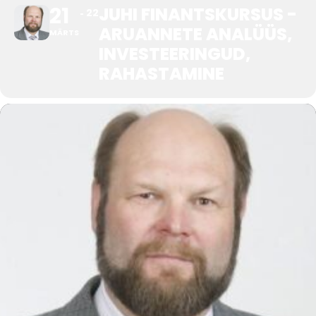
21
JUHI FINANTSKURSUS -
22
ARUANNETE ANALÜÜS,
Tegevused
MÄRTS
INVESTEERINGUD,
Publikatsioonid
RAHASTAMINE
Arvamus
Viidad
ICC WBO
ICC komisjonid
Digiraamatukogu
Juhendid ja väljaanded
Videod
Kontakt