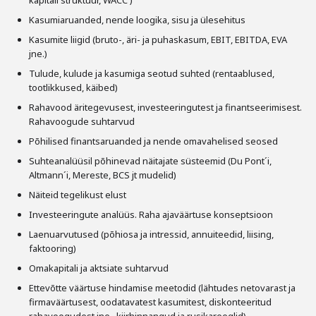
kapitali struktuur, WACC )
Kasumiaruanded, nende loogika, sisu ja ülesehitus
Kasumite liigid (bruto-, äri- ja puhaskasum, EBIT, EBITDA, EVA
jne.)
Tulude, kulude ja kasumiga seotud suhted (rentaablused,
tootlikkused, käibed)
Rahavood äritegevusest, investeeringutest ja finantseerimisest.
Rahavoogude suhtarvud
Põhilised finantsaruanded ja nende omavahelised seosed
Suhteanalüüsil põhinevad näitajate süsteemid (Du Pont´i,
Altmann´i, Mereste, BCS jt mudelid)
Näiteid tegelikust elust
Investeeringute analüüs. Raha ajaväärtuse konseptsioon
Laenuarvutused (põhiosa ja intressid, annuiteedid, liising,
faktooring)
Omakapitali ja aktsiate suhtarvud
Ettevõtte väärtuse hindamise meetodid (lähtudes netovarast ja
firmaväärtusest, oodatavatest kasumitest, diskonteeritud