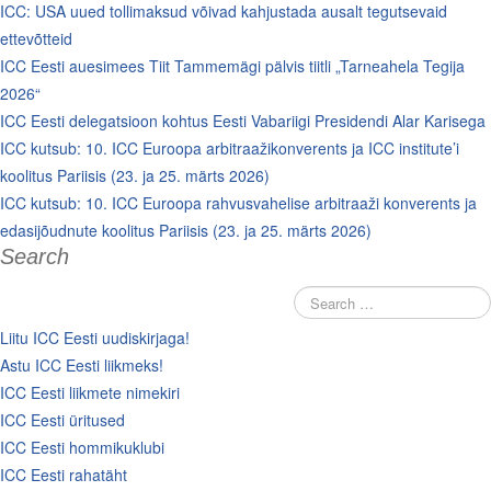
ICC: USA uued tollimaksud võivad kahjustada ausalt tegutsevaid
ettevõtteid
ICC Eesti auesimees Tiit Tammemägi pälvis tiitli „Tarneahela Tegija
2026“
ICC Eesti delegatsioon kohtus Eesti Vabariigi Presidendi Alar Karisega
ICC kutsub: 10. ICC Euroopa arbitraažikonverents ja ICC institute’i
koolitus Pariisis (23. ja 25. märts 2026)
ICC kutsub: 10. ICC Euroopa rahvusvahelise arbitraaži konverents ja
edasijõudnute koolitus Pariisis (23. ja 25. märts 2026)
Search
Liitu ICC Eesti uudiskirjaga!
Astu ICC Eesti liikmeks!
ICC Eesti liikmete nimekiri
ICC Eesti üritused
ICC Eesti hommikuklubi
ICC Eesti rahatäht