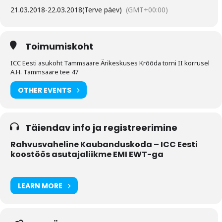
21.03.2018
-
22.03.2018
(Terve päev)
(GMT+00:00)
Toimumiskoht
ICC Eesti asukoht Tammsaare Ärikeskuses Krõõda torni II korrusel
A.H. Tammsaare tee 47
OTHER EVENTS
Täiendav info ja registreerimine
Rahvusvaheline Kaubanduskoda – ICC Eesti
koostöös asutajaliikme EMI EWT-ga
LEARN MORE