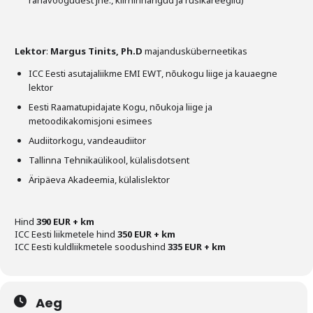
rahavoogudest jne., kiirhinnangud ja rusikareeglid)
Lektor
:
Margus Tinits, Ph.D
majandusküberneetikas
ICC Eesti asutajaliikme EMI EWT, nõukogu liige ja kauaegne
lektor
Eesti Raamatupidajate Kogu, nõukoja liige ja
metoodikakomisjoni esimees
Audiitorkogu, vandeaudiitor
Tallinna Tehnikaülikool, külalisdotsent
Äripäeva Akadeemia, külalislektor
Hind
390 EUR + km
ICC Eesti liikmetele hind
350 EUR + km
ICC Eesti kuldliikmetele soodushind
335 EUR + km
Aeg