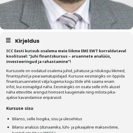
Liitu meililistiga
Oskusteave
Incoterms® 2020
Abimaterjalid
Kirjeldus
ICC Eesti kutsub osalema meie liikme EMI EWT korraldataval
Projektid
koolitusel: “Juhi finantskursus – aruannete analüüs,
investeeringud ja rahastamine”!
Kursusele on oodatud osalema juhid, juhatuse ja nõukogu liikmed,
finantsjuhid ja pearaamatupidajad. Kursuse eesmärgiks on õppida
finantsaruannetest välja lugema kogu tõde ehk saama enam
infot, kui esmapilgul näha. Eesmärgiks on osata selle info alusel
näha ettevõtte arengut homsest kaugemale ning mõista pika-
ajalise kavandamise eripärasid.
Kursuse sisu
Bilanss, selle loogika, sisu ja ülesehitus
Bilansi analüüs (dünaamika, lühi- ja pikaajaline maksevõime,