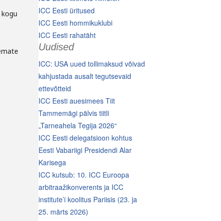
ICC Eesti üritused
g kogu
ICC Eesti hommikuklubi
ICC Eesti rahatäht
Uudised
semate
ICC: USA uued tollimaksud võivad
kahjustada ausalt tegutsevaid
ettevõtteid
ICC Eesti auesimees Tiit
Tammemägi pälvis tiitli
„Tarneahela Tegija 2026“
ICC Eesti delegatsioon kohtus
Eesti Vabariigi Presidendi Alar
Karisega
ICC kutsub: 10. ICC Euroopa
arbitraažikonverents ja ICC
institute’i koolitus Pariisis (23. ja
25. märts 2026)