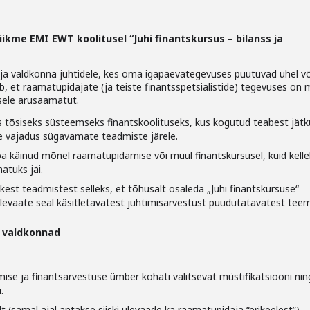
ikme EMI EWT koolitusel “Juhi finantskursus – bilanss ja
a valdkonna juhtidele, kes oma igapäevategevuses puutuvad ühel või
dub, et raamatupidajate (ja teiste finantsspetsialistide) tegevuses on 
sele arusaamatut.
ks tõsiseks süsteemseks finantskoolituseks, kus kogutud teabest jät
ine vajadus sügavamate teadmiste järele.
ba käinud mõnel raamatupidamise või muul finantskursusel, kuid kelle
atuks jäi.
kest teadmistest selleks, et tõhusalt osaleda „Juhi finantskursuse“
ülevaate seal käsitletavatest juhtimisarvestust puudutatavatest tee
d valdkonnad
se ja finantsarvestuse ümber kohati valitsevat müstifikatsiooni nin
.
t (samal ajal antakse siiski ülevaade ka raamatupidaja “erikeelest”).