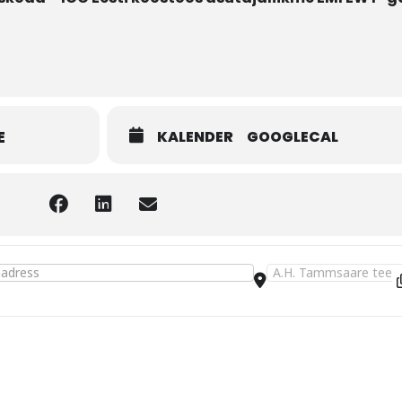
E
KALENDER
GOOGLECAL
finantskursus – bilanss ja raamatupidamine [F7kwqe6zv]
Destination Address - 