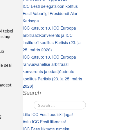
ICC Eesti delegatsioon kohtus
Eesti Vabariigi Presidendi Alar
Karisega
ICC kutsub: 10. ICC Euroopa
 teisel
arbitraažikonverents ja ICC
midagi
institute’i koolitus Pariisis (23. ja
25. märts 2026)
kub
ICC kutsub: 10. ICC Euroopa
rahvusvahelise arbitraaži
le seal
konverents ja edasijõudnute
koolitus Pariisis (23. ja 25. märts
madest.
2026)
Search
Liitu ICC Eesti uudiskirjaga!
g
Astu ICC Eesti liikmeks!
ICC Eesti liikmete nimekiri