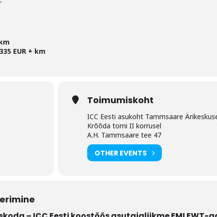
r
 km
335 EUR + km
Toimumiskoht
ICC Eesti asukoht Tammsaare Ärikeskus
Krõõda torni II korrusel
A.H. Tammsaare tee 47
OTHER EVENTS
eerimine
oda – ICC Eesti koostöös asutajaliikme EMI EWT-g