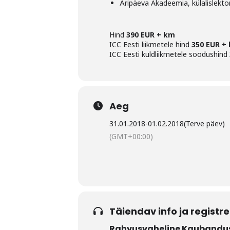
Äripäeva Akadeemia, külalislekto
Hind
390 EUR + km
ICC Eesti liikmetele hind
350 EUR +
ICC Eesti kuldliikmetele soodushind
Aeg
31.01.2018
-
01.02.2018
(Terve päev)
(GMT+00:00)
Täiendav info ja registr
Rahvusvaheline Kaubandusk