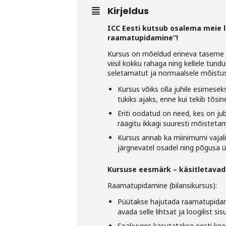
Kirjeldus
ICC Eesti kutsub osalema meie li
raamatupidamine”!
Kursus on mõeldud erineva taseme j
viisil kokku rahaga ning kellele tun
seletamatut ja normaalsele mõistu
Kursus võiks olla juhile esimese
tükiks ajaks, enne kui tekib tõs
Eriti oodatud on need, kes on ju
räägitu ikkagi suuresti mõistetam
Kursus annab ka miinimumi vajali
järgnevatel osadel ning põgusa 
Kursuse eesmärk – käsitletava
Raamatupidamine (bilansikursus):
Püütakse hajutada raamatupidami
avada selle lihtsat ja loogilist sisu
Sealjuures kasutatakse eesti keel