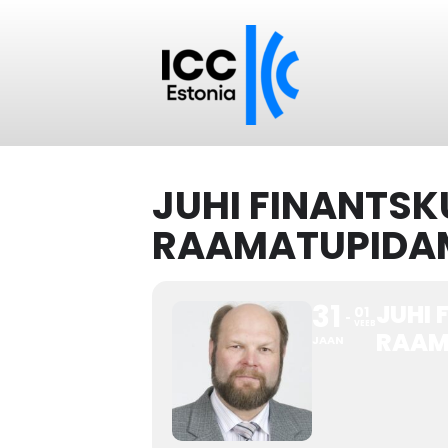
JUHI FINANTSK
RAAMATUPIDA
31
JUHI 
01
VEEB
RAAM
JAAN