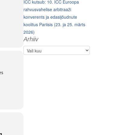
ICC kutsub: 10. ICC Euroopa
rahvusvahelise arbitraaži
konverents ja edasijõudnute
koolitus Pariisis (23. ja 25. märts
2026)
Arhiiv
Arhiiv
es
a