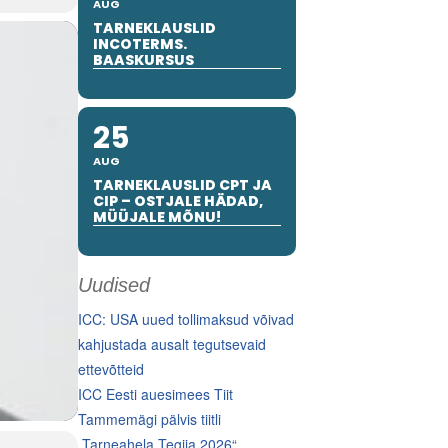
AUG
TARNEKLAUSLID
INCOTERMS.
BAASKURSUS
25
AUG
TARNEKLAUSLID CPT JA
CIP – OSTJALE HÄDAD,
MÜÜJALE MÕNU!
Uudised
ICC: USA uued tollimaksud võivad
kahjustada ausalt tegutsevaid
ettevõtteid
ICC Eesti auesimees Tiit
Tammemägi pälvis tiitli
„Tarneahela Tegija 2026“