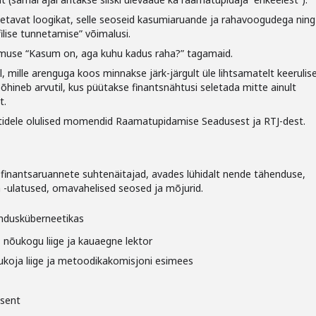
stetavat loogikat, selle seoseid kasumiaruande ja rahavoogudega nin
ilise tunnetamise” võimalusi.
üsimuse “Kasum on, aga kuhu kadus raha?” tagamaid.
l, mille arenguga koos minnakse järk-järgult üle lihtsamatelt keeruli
õhineb arvutil, kus püütakse finantsnähtusi seletada mitte ainult
t.
htidele olulised momendid Raamatupidamise Seadusest ja RTJ-dest.
finantsaruannete suhtenäitajad, avades lühidalt nende tähenduse,
 -ulatused, omavahelised seosed ja mõjurid.
ndusküberneetikas
 nõukogu liige ja kauaegne lektor
koja liige ja metoodikakomisjoni esimees
tsent