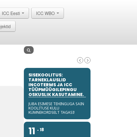
ICC Eesti
ICC WBO
jektid
SISEKOOLITUS:
TARNEKLAUSLID
INCOTERMS JA ICC
TÜÜPMÜÜGILEPINGU
OSKUSLIK KASUTAMINE.
JUBA ESIMESE TEHINGUGA SAIN
KOOLITUSE KULU
KÜMNEKORDSELT TAGASI!
11
18