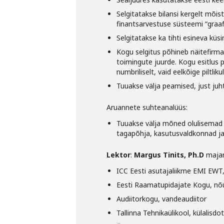
Selgitatakse bilansi kergelt mõi
finantsarvestuse süsteemi “graaf
Selgitatakse ka tihti esineva k
Kogu selgitus põhineb näitefirma
toimingute juurde. Kogu esitlus p
numbriliselt, vaid eelkõige piltlikul
Tuuakse välja peamised, just ju
Aruannete suhteanalüüs:
Tuuakse välja mõned olulisemad 
tagapõhja, kasutusvaldkonnad ja
Lektor
:
Margus Tinits, Ph.D
maja
ICC Eesti asutajaliikme EMI EWT,
Eesti Raamatupidajate Kogu, nõu
Audiitorkogu, vandeaudiitor
Tallinna Tehnikaülikool, külalisdo