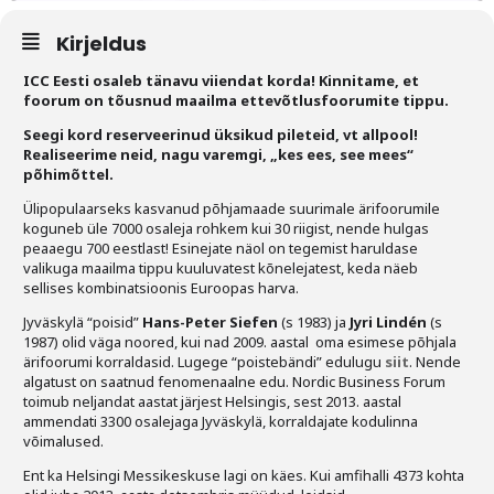
Liitu meililistiga
Kirjeldus
Oskusteave
ICC Eesti osaleb tänavu viiendat korda! Kinnitame, et
foorum on tõusnud maailma ettevõtlusfoorumite tippu.
Incoterms® 2020
Seegi kord reserveerinud üksikud pileteid, vt allpool!
Abimaterjalid
Realiseerime neid, nagu varemgi, „kes ees, see mees“
põhimõttel.
Projektid
Ülipopulaarseks kasvanud põhjamaade suurimale ärifoorumile
koguneb üle 7000 osaleja rohkem kui 30 riigist, nende hulgas
peaaegu 700 eestlast! Esinejate näol on tegemist haruldase
valikuga maailma tippu kuuluvatest kõnelejatest, keda näeb
sellises kombinatsioonis Euroopas harva.
Jyväskylä “poisid”
Hans-Peter Siefen
(s 1983) ja
Jyri Lindén
(s
1987) olid väga noored, kui nad 2009. aastal oma esimese põhjala
ärifoorumi korraldasid. Lugege “poistebändi” edulugu
siit
. Nende
algatust on saatnud fenomenaalne edu. Nordic Business Forum
toimub neljandat aastat järjest Helsingis, sest 2013. aastal
ammendati 3300 osalejaga Jyväskylä, korraldajate kodulinna
võimalused.
Ent ka Helsingi Messikeskuse lagi on käes. Kui amfihalli 4373 kohta