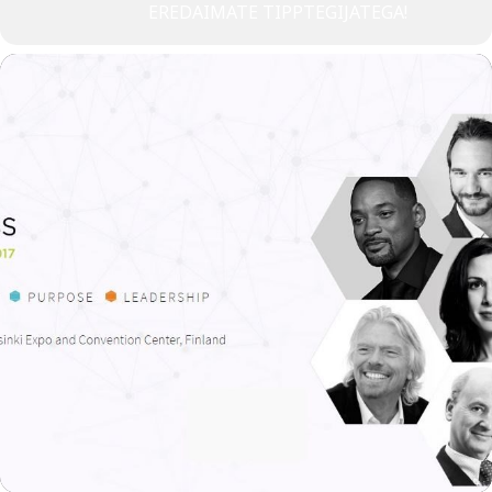
EREDAIMATE TIPPTEGIJATEGA!
Tegevused
Publikatsioonid
Arvamus
Viidad
ICC WBO
ICC komisjonid
Digiraamatukogu
Juhendid ja väljaanded
Videod
Kontakt