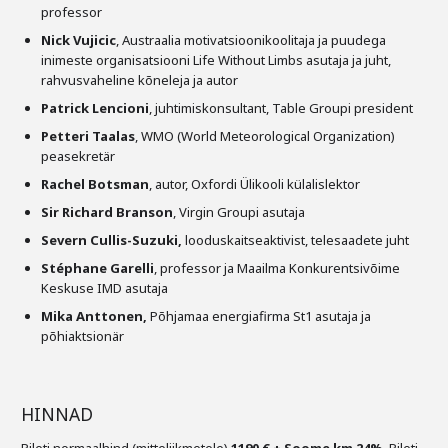
professor
Nick Vujicic
, Austraalia motivatsioonikoolitaja ja puudega
inimeste organisatsiooni Life Without Limbs asutaja ja juht,
rahvusvaheline kõneleja ja autor
Patrick Lencioni
, juhtimiskonsultant, Table Groupi president
Petteri Taalas
, WMO (World Meteorological Organization)
peasekretär
Rachel Botsman
, autor, Oxfordi Ülikooli külalislektor
Sir Richard Branson
, Virgin Groupi asutaja
Severn Cullis-Suzuki,
looduskaitseaktivist, telesaadete juht
Stéphane Garelli
, professor ja Maailma Konkurentsivõime
Keskuse IMD asutaja
Mika Anttonen,
Põhjamaa energiafirma St1 asutaja ja
põhiaktsionär
HINNAD