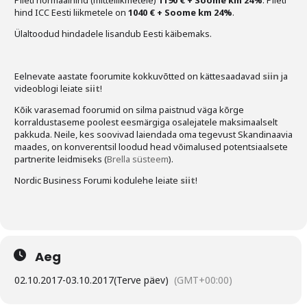
Pileti normaalhind (mitteliikmetele)
1190 € + Soome km 24%
. Pileti
hind ICC Eesti liikmetele on
1040 € + Soome km 24%
.
Ülaltoodud hindadele lisandub Eesti käibemaks.
Eelnevate aastate foorumite kokkuvõtted on kättesaadavad
siin
ja
videoblogi leiate
siit
!
Kõik varasemad foorumid on silma paistnud väga kõrge
korraldustaseme poolest eesmärgiga osalejatele maksimaalselt
pakkuda. Neile, kes soovivad laiendada oma tegevust Skandinaavia
maades, on konverentsil loodud head võimalused potentsiaalsete
partnerite leidmiseks (
Brella süsteem
).
Nordic Business Forumi kodulehe leiate
siit
!
Aeg
02.10.2017
-
03.10.2017
(Terve päev)
(GMT+00:00)