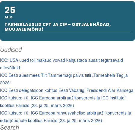
25
AUG
TARNEKLAUSLID CPT JA CIP – OSTJALE HÄDAD,
MÜÜJALE MÕNU!
Uudised
ICC: USA uued tollimaksud võivad kahjustada ausalt tegutsevaid
ettevõtteid
ICC Eesti auesimees Tiit Tammemägi pälvis tiitli „Tarneahela Tegija
2026“
ICC Eesti delegatsioon kohtus Eesti Vabariigi Presidendi Alar Karisega
ICC kutsub: 10. ICC Euroopa arbitraažikonverents ja ICC institute’i
koolitus Pariisis (23. ja 25. märts 2026)
ICC kutsub: 10. ICC Euroopa rahvusvahelise arbitraaži konverents ja
edasijõudnute koolitus Pariisis (23. ja 25. märts 2026)
Search