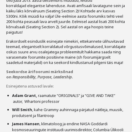
olid juba 2013. aasta detsembris müüdud, leidsid
korraldajad elegantse lahenduse. Avati amfisaali lavatagune sein ja
käiku läks kõrvalruum (Seating Section 2)! Kohtade arv kasvas
5300ni. Kõik müüdi ka välja! Üle-eelmise aasta foorumiks tehti veel
200 kohta peasaali lava arvelt juurde. Eelmisel aastal lisati 200 kohta
kõrvalsaali (Seating Section 2). Sel aastal on aga hoopis teine
paigutus!
Erakordselt esinduslik esinejate nimekiri, ettekannete ülihuvitavad
teemad, elegantselt korraldatud võrgustusvõimalused, korraldajate
oskus suure arvu osalejatega probleemitult hakkama saada ning
varasemate foorumite positiivne maine (sh foorumijärgselt
saadetud materjalid) on ka seekord kindlustanud pilgeni täis maja!
Seekordse ärifoorumi märksõnad
on
Responsibility
,
Purpose
,
Leadership
.
Esinejatena astuvad lavale:
Adam Grant,
raamatute “ORIGINALS” ja “GIVE AND TAKE”
autor, Whartoni professor
Will Smith
, kahe Grammy auhinnaga pärjatud näitleja, muusik,
produtsent ja filantroop
James Hansen
, klimatoloog ja endine NASA Goddardi
kosmoseuuringute instituudi uurimisdirektor, Columbia Ülikooli