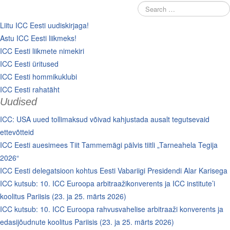
Liitu ICC Eesti uudiskirjaga!
Astu ICC Eesti liikmeks!
ICC Eesti liikmete nimekiri
ICC Eesti üritused
ICC Eesti hommikuklubi
ICC Eesti rahatäht
Uudised
ICC: USA uued tollimaksud võivad kahjustada ausalt tegutsevaid
ettevõtteid
ICC Eesti auesimees Tiit Tammemägi pälvis tiitli „Tarneahela Tegija
2026“
ICC Eesti delegatsioon kohtus Eesti Vabariigi Presidendi Alar Karisega
ICC kutsub: 10. ICC Euroopa arbitraažikonverents ja ICC institute’i
koolitus Pariisis (23. ja 25. märts 2026)
ICC kutsub: 10. ICC Euroopa rahvusvahelise arbitraaži konverents ja
edasijõudnute koolitus Pariisis (23. ja 25. märts 2026)