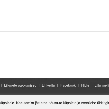
Liikmete pakkumised
LinkedIn
Facebook
Flickr
Liitu meili
Rahvusvaheline Kaubanduskoda 
küpsiseid. Kasutamist jätkates nõustute küpsiste ja veebilehe üldting