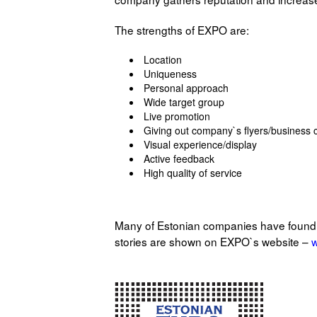
The strengths of EXPO are:
Location
Uniqueness
Personal approach
Wide target group
Live promotion
Giving out company`s flyers/business 
Visual experience/display
Active feedback
High quality of service
Many of Estonian companies have found c
stories are shown on EXPO`s website –
w
.
.