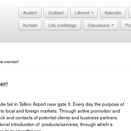
Avaleht
Uudised
Liikmed
Kalender
Kontakt
Liitu meililistiga
Oskusteave
Pro
new member!
er!
 fair in Tallinn Airport near gate 3. Every day the purpose of
 to local and foreign markets. Through active promotion and
 and contacts of potential clients and business partners.
ional introduction of products/services, through which a
 its trustworthiness.