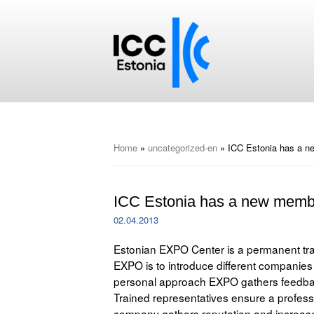
Home
»
uncategorized-en
»
ICC Estonia has a 
ICC Estonia has a new memb
02.04.2013
Estonian EXPO Center is a permanent trade
EXPO is to introduce different companies
personal approach EXPO gathers feedback
Trained representatives ensure a profess
company gathers reputation and increases