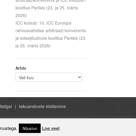
arbitraažikonverents ja ICC institute’i
koolitus Pariisis (23. ja 25. märts
2026)
ICC kutsub: 10. ICC Euroopa
rahvusvahelise arbitraaži konverents
ja edasijõudnute koolitus Pariisis (23.
ja 25. märts 2026)
Arhiiv
listiga!
Isikuandmete töötlemine
- ICC Eesti, A.H. Tammsaare tee 47, Tallinn
Estonia, +372 684 1070, icc@icc-estonia.ee
imustega.
Loe veel
Nõustun