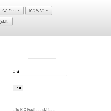
ICC Eesti
ICC WBO
jektid
Otsi
Otsi
Liitu ICC Eesti uudiskirjaga!