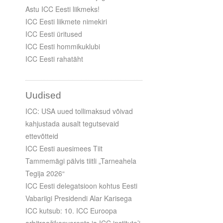
Astu ICC Eesti liikmeks!
ICC Eesti liikmete nimekiri
ICC Eesti üritused
ICC Eesti hommikuklubi
ICC Eesti rahatäht
Uudised
ICC: USA uued tollimaksud võivad
kahjustada ausalt tegutsevaid
ettevõtteid
ICC Eesti auesimees Tiit
Tammemägi pälvis tiitli „Tarneahela
Tegija 2026“
ICC Eesti delegatsioon kohtus Eesti
Vabariigi Presidendi Alar Karisega
ICC kutsub: 10. ICC Euroopa