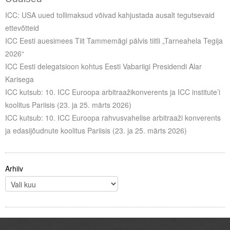
ICC: USA uued tollimaksud võivad kahjustada ausalt tegutsevaid
ettevõtteid
ICC Eesti auesimees Tiit Tammemägi pälvis tiitli „Tarneahela Tegija
2026“
ICC Eesti delegatsioon kohtus Eesti Vabariigi Presidendi Alar
Karisega
ICC kutsub: 10. ICC Euroopa arbitraažikonverents ja ICC institute’i
koolitus Pariisis (23. ja 25. märts 2026)
ICC kutsub: 10. ICC Euroopa rahvusvahelise arbitraaži konverents
ja edasijõudnute koolitus Pariisis (23. ja 25. märts 2026)
Arhiiv