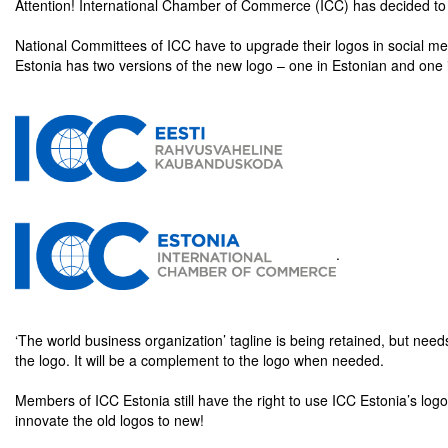
Attention! International Chamber of Commerce (ICC) has decided to u
.
Tegevused
National Committees of ICC have to upgrade their logos in social m
Estonia has two versions of the new logo – one in Estonian and one 
Publikatsioonid
.
.
Arvamus
Viidad
.
ICC WBO
.
.
ICC komisjonid
Digiraamatukogu
.
.
Juhendid ja väljaanded
‘The world business organization’ tagline is being retained, but nee
the logo. It will be a complement to the logo when needed.
Videod
.
Members of ICC Estonia still have the right to use ICC Estonia’s log
innovate the old logos to new!
Kontakt
.