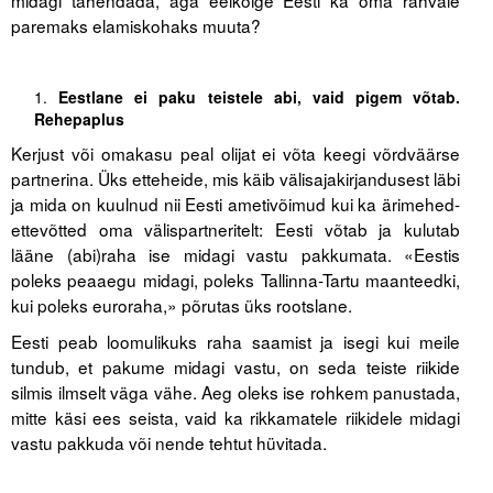
midagi tähendada, aga eelkõige Eesti ka oma rahvale
paremaks elamiskohaks muuta?
Eestlane ei paku teistele abi, vaid pigem võtab.
Rehepaplus
Kerjust või omakasu peal olijat ei võta keegi võrdväärse
partnerina. Üks etteheide, mis käib välisajakirjandusest läbi
ja mida on kuulnud nii Eesti ametivõimud kui ka ärimehed-
ettevõtted oma välispartneritelt: Eesti võtab ja kulutab
lääne (abi)raha ise midagi vastu pakkumata. «Eestis
poleks peaaegu midagi, poleks Tallinna-Tartu maanteedki,
kui poleks euroraha,» põrutas üks rootslane.
Eesti peab loomulikuks raha saamist ja isegi kui meile
tundub, et pakume midagi vastu, on seda teiste riikide
silmis ilmselt väga vähe. Aeg oleks ise rohkem panustada,
mitte käsi ees seista, vaid ka rikkamatele riikidele midagi
vastu pakkuda või nende tehtut hüvitada.