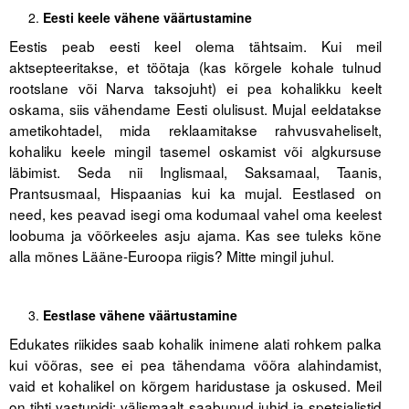
Eesti keele vähene väärtustamine
Eestis peab eesti keel olema tähtsaim. Kui meil
aktsepteeritakse, et töötaja (kas kõrgele kohale tulnud
rootslane või Narva taksojuht) ei pea kohalikku keelt
oskama, siis vähendame Eesti olulisust. Mujal eeldatakse
ametikohtadel, mida reklaamitakse rahvusvaheliselt,
kohaliku keele mingil tasemel oskamist või algkursuse
läbimist. Seda nii Inglismaal, Saksamaal, Taanis,
Prantsusmaal, Hispaanias kui ka mujal. Eestlased on
need, kes peavad isegi oma kodumaal vahel oma keelest
loobuma ja võõrkeeles asju ajama. Kas see tuleks kõne
alla mõnes Lääne-Euroopa riigis? Mitte mingil juhul.
Eestlase vähene väärtustamine
Edukates riikides saab kohalik inimene alati rohkem palka
kui võõras, see ei pea tähendama võõra alahindamist,
vaid et kohalikel on kõrgem haridustase ja oskused. Meil
on tihti vastupidi: välismaalt saabunud juhid ja spetsialistid