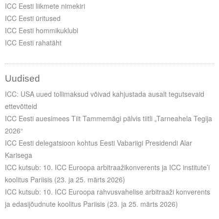
ICC Eesti liikmete nimekiri
ICC Eesti üritused
ICC Eesti hommikuklubi
ICC Eesti rahatäht
Uudised
ICC: USA uued tollimaksud võivad kahjustada ausalt tegutsevaid
ettevõtteid
ICC Eesti auesimees Tiit Tammemägi pälvis tiitli „Tarneahela Tegija
2026“
ICC Eesti delegatsioon kohtus Eesti Vabariigi Presidendi Alar
Karisega
ICC kutsub: 10. ICC Euroopa arbitraažikonverents ja ICC institute’i
koolitus Pariisis (23. ja 25. märts 2026)
ICC kutsub: 10. ICC Euroopa rahvusvahelise arbitraaži konverents
ja edasijõudnute koolitus Pariisis (23. ja 25. märts 2026)