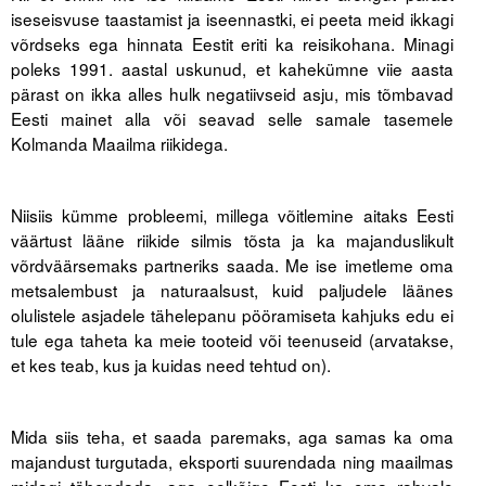
iseseisvuse taastamist ja iseennastki, ei peeta meid ikkagi
võrdseks ega hinnata Eestit eriti ka reisikohana. Minagi
poleks 1991. aastal uskunud, et kahekümne viie aasta
pärast on ikka alles hulk negatiivseid asju, mis tõmbavad
Eesti mainet alla või seavad selle samale tasemele
Kolmanda Maailma riikidega.
Niisiis kümme probleemi, millega võitlemine aitaks Eesti
väärtust lääne riikide silmis tõsta ja ka majanduslikult
võrdväärsemaks partneriks saada. Me ise imetleme oma
metsalembust ja naturaalsust, kuid paljudele läänes
olulistele asjadele tähelepanu pööramiseta kahjuks edu ei
tule ega taheta ka meie tooteid või teenuseid (arvatakse,
et kes teab, kus ja kuidas need tehtud on).
Mida siis teha, et saada paremaks, aga samas ka oma
majandust turgutada, eksporti suurendada ning maailmas