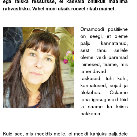
ega raiska ressursse, ei kasvata ohtlikult maailma
rahvastikku. Vahel mõni üksik röövel rikub mainet.
Tegevused
Publikatsioonid
Omamoodi positiivne
on seegi, et oleme
Arvamus
palju kannatanud,
Viidad
sest tänu sellele
oleme veidi paremad
inimesed, teame, mis
ICC WBO
tähendavad
raskused, tühi kõht,
ICC komisjonid
kannatused, sõjad ja
Digiraamatukogu
ülekohus. Oskame
teha igasuguseid töid
Juhendid ja väljaanded
ja saame ka kriisis
hakkama.
Videod
Kontakt
Kuid see, mis meeldib meile, ei meeldi kahjuks paljudele