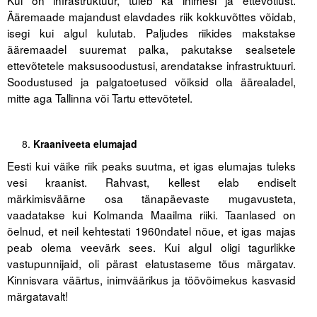
Kui on infrastruktuur, tuleb ka inimesi ja ettevõtlust.
Ääremaade majandust elavdades riik kokkuvõttes võidab,
isegi kui algul kulutab. Paljudes riikides makstakse
ääremaadel suuremat palka, pakutakse sealsetele
ettevõtetele maksusoodustusi, arendatakse infrastruktuuri.
Soodustused ja palgatoetused võiksid olla äärealadel,
mitte aga Tallinna või Tartu ettevõtetel.
Kraaniveeta elumajad
Eesti kui väike riik peaks suutma, et igas elumajas tuleks
vesi kraanist. Rahvast, kellest elab endiselt
märkimisväärne osa tänapäevaste mugavusteta,
vaadatakse kui Kolmanda Maailma riiki. Taanlased on
öelnud, et neil kehtestati 1960ndatel nõue, et igas majas
peab olema veevärk sees. Kui algul oligi tagurlikke
vastupunnijaid, oli pärast elatustaseme tõus märgatav.
Kinnisvara väärtus, inimväärikus ja töövõimekus kasvasid
märgatavalt!