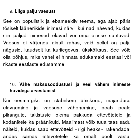
Liiga palju vaesust
See on populistlik ja ebameeldiv teema, aga ajab päris
tõsiselt lääneriikide inimesi närvi, kui nad näevad, kuidas
siin paljud inimesed elavad või oma elusse suhtuvad.
Vaesus ei väljendu ainult rahas, vaid sellel on palju
nägusid, kaudselt ka kuritegevus, ükskõiksus. See võib
olla põhjus, miks vahel ei hinnata edukamaid eestlasi või
rikaste eestlaste edusamme.
Vähe maksusoodustusi ja veel vähem inimeste
huvidega arvestamist
Kui eesmärgiks on stabiilsem ühiskond, majanduse
elavnemine ja vaesuse vähenemine, peab peale
piirangute, takistuste olema pakkuda ettevõtetele ja
kodanikele ka präänikuid. Maailmast võib tuua taas sadu
näiteid, kuidas saab ettevõtteid «riigi heaks» rakendada,
andes samas ettevõtetele ka omalt poolt vastu,