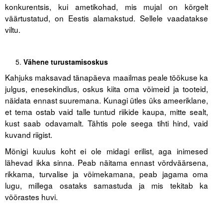
konkurentsis, kui ametikohad, mis mujal on kõrgelt
väärtustatud, on Eestis alamakstud. Sellele vaadatakse
viltu.
Vähene turustamisoskus
Kahjuks maksavad tänapäeva maailmas peale töökuse ka
julgus, enesekindlus, oskus kiita oma võimeid ja tooteid,
näidata ennast suuremana. Kunagi ütles üks ameeriklane,
et tema ostab vaid talle tuntud riikide kaupa, mitte sealt,
kust saab odavamalt. Tähtis pole seega tihti hind, vaid
kuvand riigist.
Mõnigi kuulus koht ei ole midagi erilist, aga inimesed
lähevad ikka sinna. Peab näitama ennast võrdväärsena,
rikkama, turvalise ja võimekamana, peab jagama oma
lugu, millega osataks samastuda ja mis tekitab ka
võõrastes huvi.