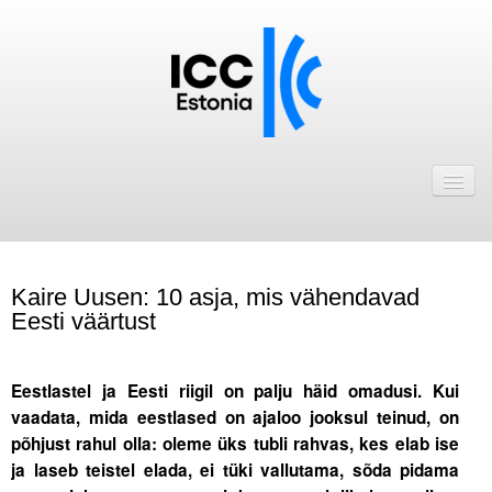
Avaleht
Uudised
Liikmed
Kaire Uusen: 10 asja, mis vähendavad
ICC Eesti liikmebaas
Eesti väärtust
Liikmete pakkumised
Eestlastel ja Eesti riigil on palju häid omadusi. Kui
Astu ICC Eesti liikmeks!
vaadata, mida eestlased on ajaloo jooksul teinud, on
põhjust rahul olla: oleme üks tubli rahvas, kes elab ise
Kalender
ja laseb teistel elada, ei tüki vallutama, sõda pidama
ICC Eesti