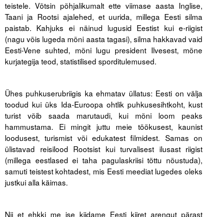
teistele. Võtsin põhjalikumalt ette viimase aasta Inglise,
Liitu meililistiga
Taani ja Rootsi ajalehed, et uurida, millega Eesti silma
Oskusteave
paistab. Kahjuks ei näinud lugusid Eestist kui e-riigist
(nagu võis lugeda mõni aasta tagasi), silma hakkavad vaid
Incoterms® 2020
Eesti-Vene suhted, mõni lugu president Ilvesest, mõne
kurjategija teod, statistilised sporditulemused.
Abimaterjalid
Projektid
Ühes puhkuserubriigis ka ehmatav üllatus: Eesti on välja
toodud kui üks Ida-Euroopa ohtlik puhkusesihtkoht, kust
turist võib saada marutaudi, kui mõni loom peaks
hammustama. Ei mingit juttu meie töökusest, kaunist
loodusest, turismist või edukatest filmidest. Samas on
ülistavad reisilood Rootsist kui turvalisest ilusast riigist
(millega eestlased ei taha pagulaskriisi tõttu nõustuda),
samuti teistest kohtadest, mis Eesti meediat lugedes oleks
justkui alla käimas.
Nii et ehkki me ise kiidame Eesti kiiret arengut pärast