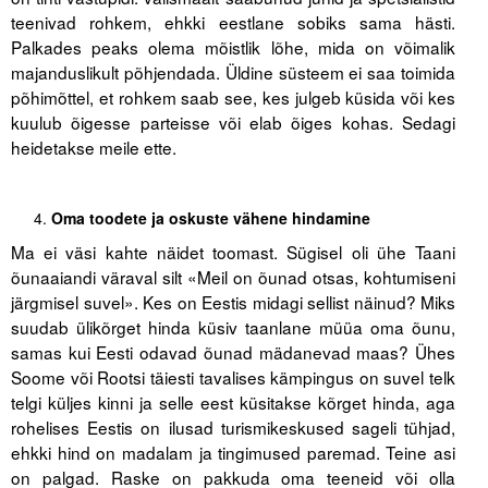
teenivad rohkem, ehkki eestlane sobiks sama hästi.
Palkades peaks olema mõistlik lõhe, mida on võimalik
majanduslikult põhjendada. Üldine süsteem ei saa toimida
põhimõttel, et rohkem saab see, kes julgeb küsida või kes
kuulub õigesse parteisse või elab õiges kohas. Sedagi
heidetakse meile ette.
Oma toodete ja oskuste vähene hindamine
Ma ei väsi kahte näidet toomast. Sügisel oli ühe Taani
õunaaiandi väraval silt «Meil on õunad otsas, kohtumiseni
järgmisel suvel». Kes on Eestis midagi sellist näinud? Miks
suudab ülikõrget hinda küsiv taanlane müüa oma õunu,
samas kui Eesti odavad õunad mädanevad maas? Ühes
Soome või Rootsi täiesti tavalises kämpingus on suvel telk
telgi küljes kinni ja selle eest küsitakse kõrget hinda, aga
rohelises Eestis on ilusad turismikeskused sageli tühjad,
ehkki hind on madalam ja tingimused paremad. Teine asi
on palgad. Raske on pakkuda oma teeneid või olla