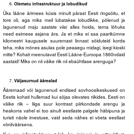
Olematu infrastruktuur ja lobudikud
Üks lääne ärimees küsis minult pärast Eesti ringsõitu, et
tore oli, aga miks meil lubatakse lobudikke, põlenud ja
lagunenud maju aastate viisi alles hoida, tema lõhuks
need esimese asjana ära. Ja et miks ei saa paarikümne
kilomeetri kaugusele suuremast linnast sõiduteid korda
teha, miks mõnes asulas pole peaaegu midagi, isegi kioski
mitte? Kohati meenutavat Eesti Lääne-Euroopa 1860ndaid
aastaid! Miks on nii väike riik nii ebaühtlase arenguga?
Väljasurnud äärealad
Ääremaad või lagunenud endised sovhoosikeskused on
Eestis kohati hullemad kui sõjas olevates riikides. Eesti on
väike riik – liiga suur kontrast piirkondade arengu ja
heakorra vahel ei too ainult eestlaste palgele häbipuna ja
turisti näole imestuse, vaid seda nähes ei võeta eestlast
võrdväärsena.