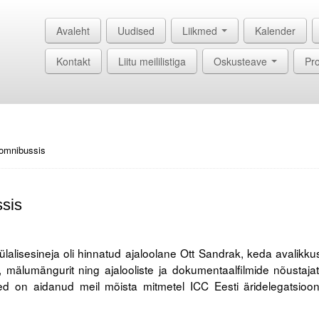
Avaleht
Uudised
Liikmed
Kalender
Kontakt
Liitu meililistiga
Oskusteave
Pro
 omnibussis
sis
lalisesineja oli hinnatud ajaloolane Ott Sandrak, keda avalikku
, mälumängurit ning ajalooliste ja dokumentaalfilmide nõustajat
 on aidanud meil mõista mitmetel ICC Eesti äridelegatsioon