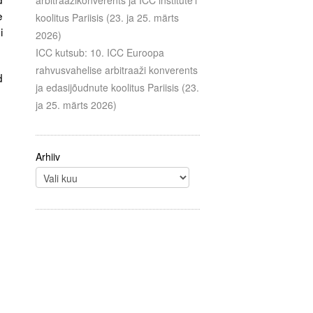
arbitraažikonverents ja ICC institute’i
e
koolitus Pariisis (23. ja 25. märts
i
2026)
ICC kutsub: 10. ICC Euroopa
rahvusvahelise arbitraaži konverents
d
ja edasijõudnute koolitus Pariisis (23.
ja 25. märts 2026)
Arhiiv