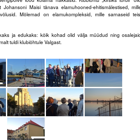
 Johansoni Maisi tänava elamuhooned-ehitismälestised, mill
d võlusid. Mõlemad on elamukompleksid, mille sarnaseid teis
kaks ja edukaks: kõik kohad olid välja müüdud ning osalejai
lt tuldi klubiõhtule Valgast.