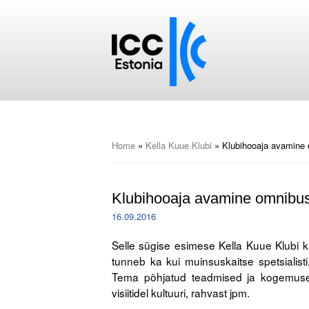
Home
»
Kella Kuue Klubi
»
Klubihooaja avamine
Klubihooaja avamine omnibus
16.09.2016
Selle sügise esimese Kella Kuue Klubi kü
tunneb ka kui muinsuskaitse spetsialisti
Tema põhjatud teadmised ja kogemused
visiitidel kultuuri, rahvast jpm.