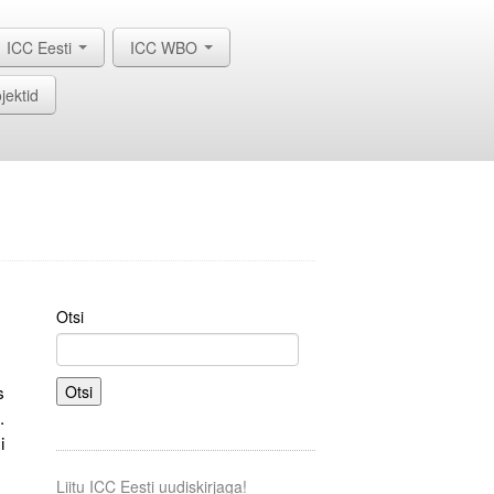
ICC Eesti
ICC WBO
jektid
Otsi
s
Otsi
.
i
Liitu ICC Eesti uudiskirjaga!