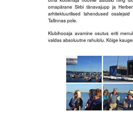
omapärane Sirbi tänavajupp ja Herbert
arhitektuurilised lahendused osalejai
Tallinnas pole.
Klubihooaja avamine osutus eriti menu
valdas absoluutne rahulolu. Kõige kaugema