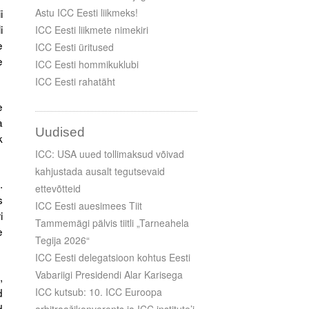
i
Astu ICC Eesti liikmeks!
i
ICC Eesti liikmete nimekiri
e
ICC Eesti üritused
e
ICC Eesti hommikuklubi
ICC Eesti rahatäht
e
a
Uudised
k
ICC: USA uued tollimaksud võivad
kahjustada ausalt tegutsevaid
.
ettevõtteid
s
ICC Eesti auesimees Tiit
i
Tammemägi pälvis tiitli „Tarneahela
e
Tegija 2026“
ICC Eesti delegatsioon kohtus Eesti
Vabariigi Presidendi Alar Karisega
,
d
ICC kutsub: 10. ICC Euroopa
d