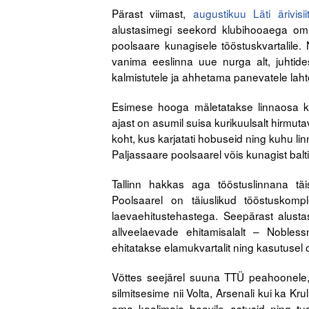
Pärast viimast,
augustikuu Läti ärivisiit
alustasimegi seekord klubihooaega om
poolsaare kunagisele tööstuskvartalile
vanima eeslinna uue nurga alt, juhtid
kalmistutele ja ahhetama panevatele laht
Esimese hooga mäletatakse linnaosa ku
ajast on asumil suisa kurikuulsalt hirmut
koht, kus karjatati hobuseid ning kuhu lin
Paljassaare poolsaarel võis kunagist balt
Tallinn hakkas aga tööstuslinnana tä
Poolsaarel on täiuslikud tööstuskompl
laevaehitustehastega. Seepärast alust
allveelaevade ehitamisalalt – Nobles
ehitatakse elamukvartalit ning kasutusel 
Võttes seejärel suuna TTÜ peahoonele, 
silmitsesime nii Volta, Arsenali kui ka Kr
oma koolimaja hoovile astusid ning tude