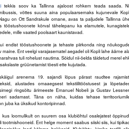
i
tekkis soov ka Tallinna ajaloost rohkem teada saada. Ni
nibussis, võttes suuna aina populaarsemaks kujunevale Kopl
. Nagu on Ott Sandrakule omane, avas ta paljudele Tallinna üh
es tööstushoonete kõrval tähelepanu ka elamutele, kunagistel
edele, mille vaated poolsaart kaunistavad.
i endist tööstushoonete ja tehaste piirkonda ning nõukogud
av maine. Ent veelgi varajasematel aegadel oli Kopli lahe äärne al
narahvas tuli rohelust nautima. Sõidul nii-öelda täidetud merel eh
isakslaste grüünetamist tõesti ette kujutada.
iskäigul arenema 19. sajandi lõpus pärast raudtee rajamist
eksid, alustades omaaegsest tekstiilitööstusest ja lõpetade
asimegi ringsõitu ärimeeste Emanuel Nobeli ja Gustav Lessner
sneri sadamast. Täna on näha, kuidas tehase territooriumil
on juba ka üksikud kontoripinnad.
kus loomulikult on suurem osa klubiõhtul osalejatest õppinud
ulli tootmishooneid. Ent helge moment saabus siiski siis, kui tipika
ngipõlve lood kõlama hakkasid. Klubiõhtu „kirsiks tordil“ oli