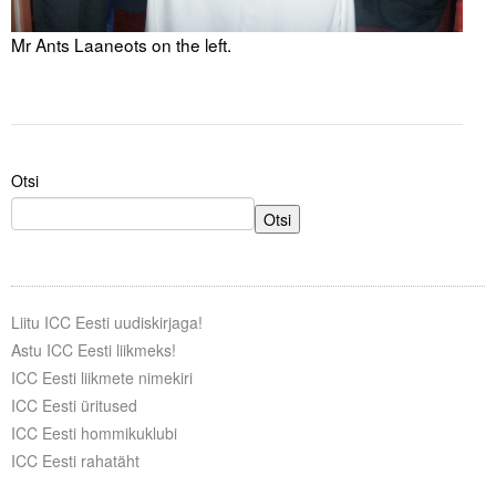
Liitu meililistiga
Mr Ants Laaneots on the left.
Oskusteave
Incoterms® 2020
Abimaterjalid
Otsi
Projektid
Otsi
Liitu ICC Eesti uudiskirjaga!
Astu ICC Eesti liikmeks!
ICC Eesti liikmete nimekiri
ICC Eesti üritused
ICC Eesti hommikuklubi
ICC Eesti rahatäht