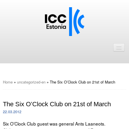
Avaleht
Uudised
Liikmed
ICC Eesti liikmebaas
Home
»
uncategorized-en
»
The Six O’Clock Club on 21st of March
Liikmete pakkumised
The Six O’Clock Club on 21st of March
Astu ICC Eesti liikmeks!
22.03.2012
Kalender
Six O’Clock Club guest was general Ants Laaneots.
ICC Eesti