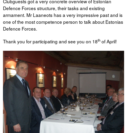
Clubguests got a very concrete overview of Estonian
Defence Forces structure, their tasks and existing
Tegevused
armament. Mr Laaneots has a very impressive past and is
one of the most competence person to talk about Estonias
Publikatsioonid
Defence Forces.
Arvamus
th
Thank you for participating and see you on 18
of April!
Viidad
ICC WBO
ICC komisjonid
Digiraamatukogu
Juhendid ja väljaanded
Videod
Kontakt