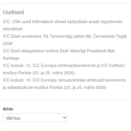
Uudised
ICC: USA uued tollimaksud võivad kahjustada ausalt tegutsevaid
ettevõtteid
ICC Eesti auesimees Tiit Tammemägi pälvis tiitli „Tarneahela Tegija
2026“
ICC Eesti delegatsioon kohtus Eesti Vabariigi Presidendi Alar
Karisega
ICC kutsub: 10. ICC Euroopa arbitraažikonverents ja ICC institute’i
koolitus Pariisis (23. ja 25. märts 2026)
ICC kutsub: 10. ICC Euroopa rahvusvahelise arbitraaži konverents
ja edasijõudnute koolitus Pariisis (23. ja 25. märts 2026)
Arhiiv