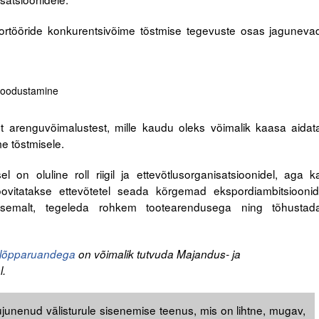
rtööride konkurentsivõime tõstmise tegevuste osas jaguneva
 soodustamine
st arenguvõimalustest, mille kaudu oleks võimalik kaasa aidat
e tõstmisele.
l on oluline roll riigil ja ettevõtlusorganisatsioonidel, aga k
soovitatakse ettevõtetel seada kõrgemad ekspordiambitsioonid
ilisemalt, tegeleda rohkem tootearendusega ning tõhustad
u lõpparuandega
on võimalik tutvuda Majandus- ja
l.
kujunenud välisturule sisenemise teenus, mis on lihtne, mugav,