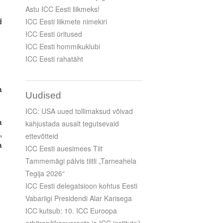
Astu ICC Eesti liikmeks!
d
ICC Eesti liikmete nimekiri
ICC Eesti üritused
ICC Eesti hommikuklubi
ICC Eesti rahatäht
a
Uudised
ICC: USA uued tollimaksud võivad
a
kahjustada ausalt tegutsevaid
,
ettevõtteid
a
ICC Eesti auesimees Tiit
Tammemägi pälvis tiitli „Tarneahela
Tegija 2026“
ICC Eesti delegatsioon kohtus Eesti
Vabariigi Presidendi Alar Karisega
ICC kutsub: 10. ICC Euroopa