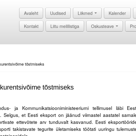
Avaleht
Uudised
Liikmed
Kalender
Kontakt
Liitu meililistiga
Oskusteave
Pro
kurentsivõime tõstmiseks
kurentsivõime tõstmiseks
s- ja Kommunikatsiooniministeeriumi tellimusel läbi Eest
. Selgus, et Eesti eksport on jäänud viimastel aastatel samal
ivate ettevõtete arv tunduvalt kasvanud. Eesti eksportöörid
rti takistavate tegurite ületamiseks töötati uuringu tulemust
isatsioonidele.