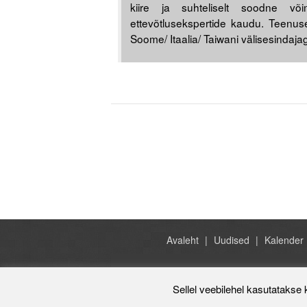
kiire ja suhteliselt soodne või
ettevõtlusekspertide kaudu. Teenus
Soome/ Itaalia/ Taiwani välisesindaj
Avaleht
Uudised
Kalender
Sellel veebilehel kasutatakse 