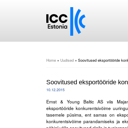
Home
»
Uudised
»
Soovitused eksportööride kon
Soovitused eksportööride kon
10.12.2015
Ernst & Young Baltic AS viis Majandu
eksportööride konkurentsivõime uuringu
tasemele püsima, ent samas on eksport
konkurentsivõime parandamiseks ja ekspo
põhjal välja soovitused riigile ja tugiorgan