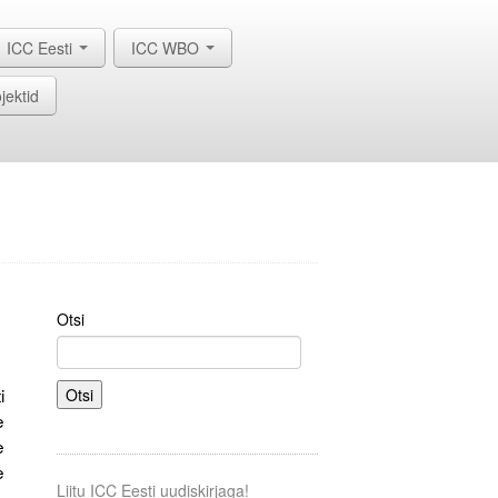
ICC Eesti
ICC WBO
jektid
Otsi
i
Otsi
e
e
e
Liitu ICC Eesti uudiskirjaga!