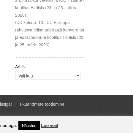
arbitraažikonverents ja ICC institute’i
koolitus Pariisis (23. ja 25. märts
2026)
ICC kutsub: 10. ICC Euroopa
rahvusvahelise arbitraaži konverents
ja edasijõudnute koolitus Pariisis (23.
ja 25. märts 2026)
Arhiiv
listiga!
Isikuandmete töötlemine
- ICC Eesti, A.H. Tammsaare tee 47, Tallinn
Estonia, +372 684 1070, icc@icc-estonia.ee
imustega.
Loe veel
Nõustun