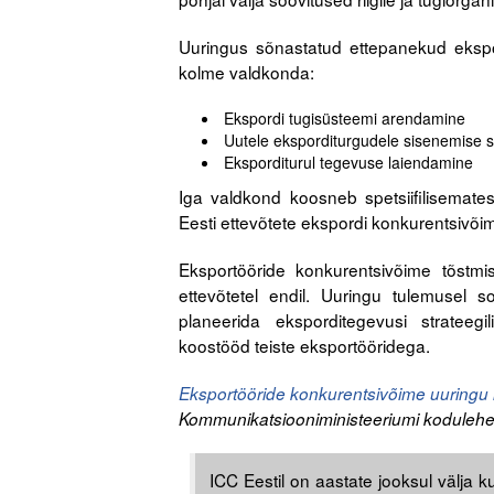
Uuringus sõnastatud ettepanekud ekspo
kolme valdkonda:
Ekspordi tugisüsteemi arendamine
Uutele eksporditurgudele sisenemise
Eksporditurul tegevuse laiendamine
Iga valdkond koosneb spetsiifilisemate
Eesti ettevõtete ekspordi konkurentsivõim
Eksportööride konkurentsivõime tõstmise
ettevõtetel endil. Uuringu tulemusel 
planeerida eksporditegevusi strateeg
koostööd teiste eksportööridega.
Eksportööride konkurentsivõime uuring
Kommunikatsiooniministeeriumi kodulehe
ICC Eestil on aastate jooksul välja 