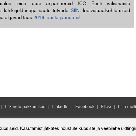
malus leida uusi äripartnereid ICC Eesti välismaiste
e lühikirjeldusega saate tutvuda
SIIN
. Individuaalkohtumised
aga algavad taas
2016. aasta jaanuaris
!
Liikmete pakkumised
LinkedIn
Facebook
Flickr
Liitu meili
Rahvusvaheline Kaubanduskoda 
küpsiseid. Kasutamist jätkates nõustute küpsiste ja veebilehe üldting