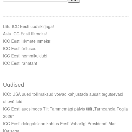
Liitu ICC Eesti uudiskirjaga!
Astu ICC Eesti liikmeks!
ICC Eesti liikmete nimekiri
ICC Eesti üritused
ICC Eesti hommikuklubi
ICC Eesti rahatäht
Uudised
ICC: USA uued tollimaksud võivad kahjustada ausalt tegutsevaid
ettevõtteid
ICC Eesti auesimees Tiit Tammemägi pälvis tiitli „Tarneahela Tegija
2026“
ICC Eesti delegatsioon kohtus Eesti Vabariigi Presidendi Alar
Karisega