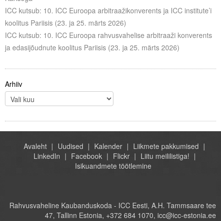
ICC kutsub: 10. ICC Euroopa arbitraažikonverents ja ICC institute’i
koolitus Pariisis (23. ja 25. märts 2026)
ICC kutsub: 10. ICC Euroopa rahvusvahelise arbitraaži konverents
ja edasijõudnute koolitus Pariisis (23. ja 25. märts 2026)
Arhiiv
Avaleht
Uudised
Kalender
Liikmete pakkumised
LinkedIn
Facebook
Flickr
Liitu meililistiga!
Isikuandmete töötlemine
Rahvusvaheline Kaubanduskoda - ICC Eesti, A.H. Tammsaare tee
47, Tallinn Estonia, +372 684 1070, icc@icc-estonia.ee