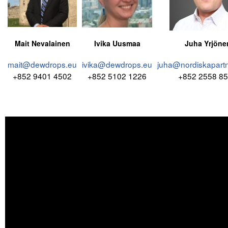
Mait Nevalainen
Ivika Uusmaa
Juha Yrjöne
mait@dewdrops.eu
ivika@dewdrops.eu
juha@nordiskapart
+852 9401 4502
+852 5102 1226
+852 2558 8