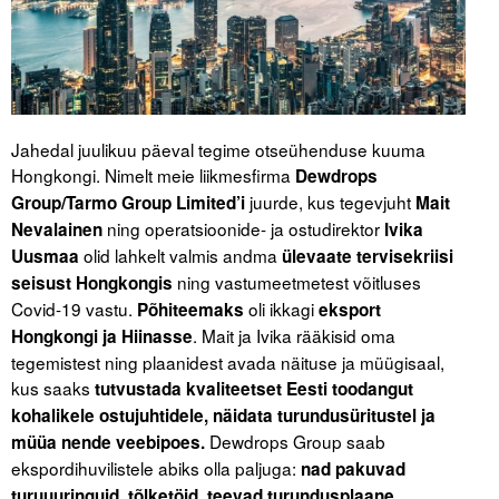
Tegevused
Publikatsioonid
Arvamus
Jahedal juulikuu päeval tegime otseühenduse kuuma
Hongkongi. Nimelt meie liikmesfirma
Dewdrops
Viidad
juurde, kus tegevjuht
Group/Tarmo Group Limited’i
Mait
ning operatsioonide- ja ostudirektor
Nevalainen
Ivika
ICC WBO
olid lahkelt valmis andma
Uusmaa
ülevaate tervisekriisi
ning vastumeetmetest võitluses
seisust Hongkongis
ICC komisjonid
Covid-19 vastu.
oli ikkagi
Põhiteemaks
eksport
Digiraamatukogu
. Mait ja Ivika rääkisid oma
Hongkongi ja Hiinasse
tegemistest ning plaanidest avada näituse ja müügisaal,
Juhendid ja väljaanded
kus saaks
tutvustada kvaliteetset Eesti toodangut
kohalikele ostujuhtidele, näidata turundusüritustel ja
Videod
Dewdrops Group saab
müüa nende veebipoes.
ekspordihuvilistele abiks olla paljuga:
nad pakuvad
Kontakt
turuuuringuid, tõlketöid, teevad turundusplaane,