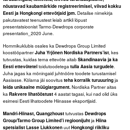
Liitu meililistiga
nõustavad kaubamärkide registreerimisel, viivad kokku
Detailse nimekirja
Eesti ja Hongkongi ettevõtjaid jpm.
Oskusteave
pakutavatest teenustest leiab artikli lõpust
presentatsioonist Tarmo-Dewdrops corporate
Incoterms® 2020
presentation_2020 June.
Abimaterjalid
Hommikuklubis osales ka Dewdrops Group Limited
koostööpartner
, kes
Juha Yrjönen Nordiska Partners’ist
Projektid
tutvustas, kuidas tema ettevõte aitab
Skandinaavia ja ka
toidutoodetega
.
Eesti ettevõtetel
tulla Aasia turgudele
Juha jagas ka mõningaid juhtnööre toodete turustamisel
Aasiasse. Kõlama jäi soovitus
ja
teha korralik turuuuring
Nordiska Partner aitas
leida unikaalne müügiargument.
ka
4 aastat tagasi, kui nad olid üks
Rakvere lihatööstust
esimesi Eesti lihatoodete Hiinasse eksportijaid.
tutvustas
Mandri-Hiinast, Quangzhoust
Dewdrops
ja
Group/Tarmo Group Limited’i regioonijuht
Hiina
uut
spetsialist Lasse Liukkonen
Hongkongi riikliku