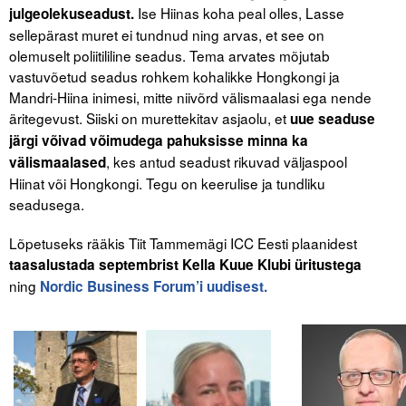
Ise Hiinas koha peal olles, Lasse
julgeolekuseadust.
sellepärast muret ei tundnud ning arvas, et see on
olemuselt poliitililine seadus. Tema arvates mõjutab
vastuvõetud seadus rohkem kohalikke Hongkongi ja
Mandri-Hiina inimesi, mitte niivõrd välismaalasi ega nende
äritegevust. Siiski on murettekitav asjaolu, et
uue seaduse
järgi võivad võimudega pahuksisse minna ka
, kes antud seadust rikuvad väljaspool
välismaalased
Hiinat või Hongkongi. Tegu on keerulise ja tundliku
seadusega.
Lõpetuseks rääkis Tiit Tammemägi ICC Eesti plaanidest
taasalustada septembrist Kella Kuue Klubi üritustega
ning
Nordic Business Forum’i uudisest.