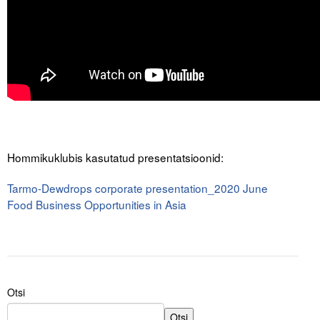
Hommikuklubis kasutatud presentatsioonid:
Tarmo-Dewdrops corporate presentation_2020 June
Food Business Opportunities in Asia
post
cycle
therapy
Otsi
Otsi