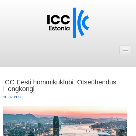
Avaleht
Uudised
Liikmed
ICC Eesti hommikuklubi. Otseühendus
ICC Eesti liikmebaas
Hongkongi
10.07.2020
Liikmete pakkumised
Astu ICC Eesti liikmeks!
Kalender
ICC Eesti