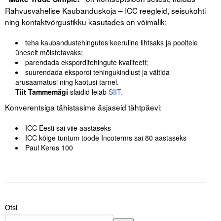
Rahvusvahelise Kaubanduskoja – ICC reegleid, seisukohti
ning kontaktvõrgustikku kasutades on võimalik:
teha kaubandustehingutes keeruline lihtsaks ja pooltele
üheselt mõistetavaks;
parendada eksporditehingute kvaliteeti;
suurendada ekspordi tehingukindlust ja vältida
arusaamatusi ning kaotusi tarnel.
Tiit Tammemägi
slaidid leiab
SIIT.
Konverentsiga tähistasime äsjaseid tähtpäevi:
ICC Eesti sai viie aastaseks
ICC kõige tuntum toode Incoterms sai 80 aastaseks
Paul Keres 100
Otsi