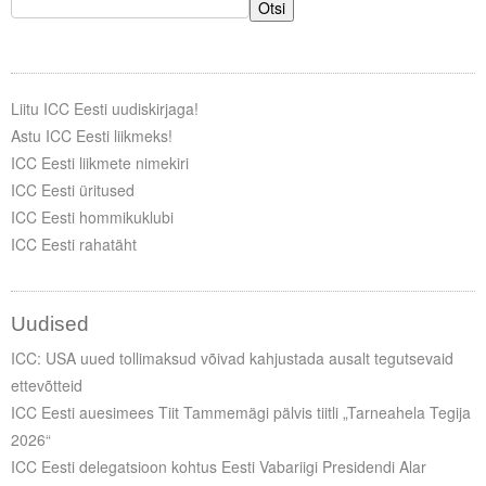
Otsi
Liitu ICC Eesti uudiskirjaga!
Astu ICC Eesti liikmeks!
ICC Eesti liikmete nimekiri
ICC Eesti üritused
ICC Eesti hommikuklubi
ICC Eesti rahatäht
Uudised
ICC: USA uued tollimaksud võivad kahjustada ausalt tegutsevaid
ettevõtteid
ICC Eesti auesimees Tiit Tammemägi pälvis tiitli „Tarneahela Tegija
2026“
ICC Eesti delegatsioon kohtus Eesti Vabariigi Presidendi Alar