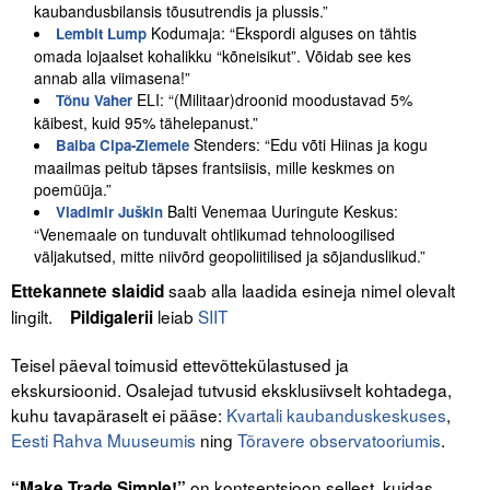
kaubandusbilansis tõusutrendis ja plussis.”
Liitu meililistiga
Kodumaja: “Ekspordi alguses on tähtis
Lembit Lump
Oskusteave
omada lojaalset kohalikku “kõneisikut”. Võidab see kes
annab alla viimasena!”
ELI: “(Militaar)droonid moodustavad 5%
Tõnu Vaher
Incoterms® 2020
käibest, kuid 95% tähelepanust.”
Stenders: “Edu võti Hiinas ja kogu
Baiba Cipa-Ziemele
Abimaterjalid
maailmas peitub täpses frantsiisis, mille keskmes on
poemüüja.”
Projektid
Balti Venemaa Uuringute Keskus:
Vladimir Juškin
“Venemaale on tunduvalt ohtlikumad tehnoloogilised
väljakutsed, mitte niivõrd geopoliitilised ja sõjanduslikud.”
saab alla laadida esineja nimel olevalt
Ettekannete slaidid
lingilt.
leiab
SIIT
Pildigalerii
Teisel päeval toimusid ettevõttekülastused ja
ekskursioonid. Osalejad tutvusid eksklusiivselt kohtadega,
kuhu tavapäraselt ei pääse:
Kvartali kaubanduskeskuses
,
Eesti Rahva Muuseumis
ning
Tõravere observatooriumis
.
on kontseptsioon sellest, kuidas
“Make Trade Simple!”