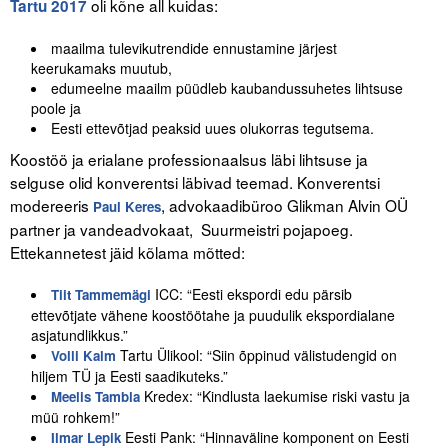
oli kõne all kuidas:
Tartu 2017
Tegevused
maailma tulevikutrendide ennustamine järjest
keerukamaks muutub,
Publikatsioonid
edumeelne maailm püüdleb kaubandussuhetes lihtsuse
poole ja
Arvamus
Eesti ettevõtjad peaksid uues olukorras tegutsema.
Koostöö ja erialane professionaalsus läbi lihtsuse ja
Viidad
selguse olid konverentsi läbivad teemad. Konverentsi
modereeris
, advokaadibüroo Glikman Alvin OÜ
Paul Keres
ICC WBO
partner ja vandeadvokaat, Suurmeistri pojapoeg.
Ettekannetest jäid kõlama mõtted:
ICC komisjonid
ICC: “Eesti ekspordi edu pärsib
Tiit Tammemägi
Digiraamatukogu
ettevõtjate vähene koostöötahe ja puudulik ekspordialane
asjatundlikkus.”
Juhendid ja väljaanded
Tartu Ülikool: “Siin õppinud välistudengid on
Volli Kalm
hiljem TÜ ja Eesti saadikuteks.”
Videod
Kredex: “Kindlusta laekumise riski vastu ja
Meelis Tambla
müü rohkem!”
Kontakt
Eesti Pank: “Hinnaväline komponent on Eesti
Ilmar Lepik