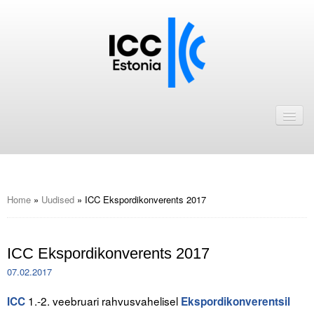
Avaleht
Uudised
Liikmed
ICC Eesti liikmebaas
Home
»
Uudised
»
ICC Ekspordikonverents 2017
Liikmete pakkumised
ICC Ekspordikonverents 2017
Astu ICC Eesti liikmeks!
07.02.2017
Kalender
1.-2. veebruari rahvusvahelisel
ICC
Ekspordikonverentsil
ICC Eesti