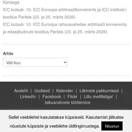
Karisega
ICC kutsub: 10. ICC Euroopa arbitraažikonverents ja ICC institute’i
koolitus Pariisis (23. ja 25. märts 2026)
ICC kutsub: 10. ICC Euroopa rahvusvahelise arbitraaži konverents
ja edasijõudnute koolitus Pariisis (23. ja 25. märts 2026)
Arhiiv
Avaleht
Uudised
Kalender
Liikmete pakkumised
LinkedIn
Facebook
Flickr
Liitu meililistiga!
Isikuandmete töötlemine
Sellel veebilehel kasutatakse küpsiseid. Kasutamist jätkates
nõustute küpsiste ja veebilehe üldtingimustega.
Rahvusvaheline Kaubanduskoda - ICC Eesti, A.H. Tammsaare tee
Nõustun
47, Tallinn Estonia, +372 684 1070, icc@icc-estonia.ee