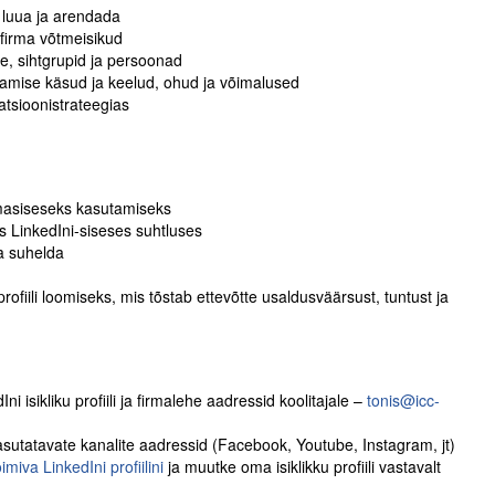
 luua ja arendada
 firma võtmeisikud
e, sihtgrupid ja persoonad
ndamise käsud ja keelud, ohud ja võimalused
atsioonistrateegias
rmasiseseks kasutamiseks
s LinkedIni-siseses suhtluses
a suhelda
ofiili loomiseks, mis tõstab ettevõtte usaldusväärsust, tuntust ja
 isikliku profiili ja firmalehe aadressid koolitajale –
tonis@icc-
asutatavate kanalite aadressid (Facebook, Youtube, Instagram, jt)
iva LinkedIni profiilini
ja muutke oma isiklikku profiili vastavalt