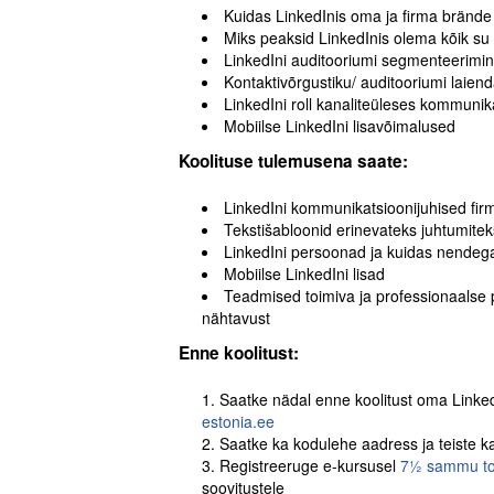
Kuidas LinkedInis oma ja firma brände
Miks peaksid LinkedInis olema kõik su
LinkedIni auditooriumi segmenteerimin
Kontaktivõrgustiku/ auditooriumi laie
LinkedIni roll kanaliteüleses kommunik
Mobiilse LinkedIni lisavõimalused
Koolituse tulemusena saate:
LinkedIni kommunikatsioonijuhised fi
Tekstišabloonid erinevateks juhtumitek
LinkedIni persoonad ja kuidas nendeg
Mobiilse LinkedIni lisad
Teadmised toimiva ja professionaalse pr
nähtavust
Enne koolitust:
Saatke nädal enne koolitust oma LinkedIni
estonia.ee
Saatke ka kodulehe aadress ja teiste k
Registreeruge e-kursusel
7½ sammu toim
soovitustele