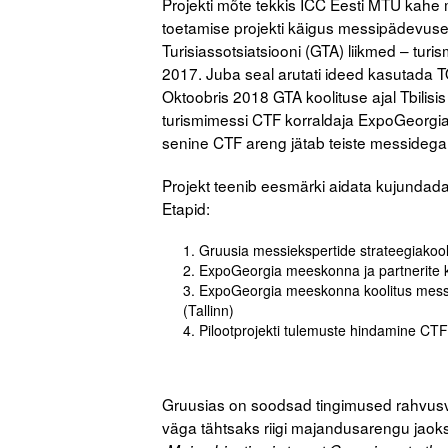
Projekti mõte tekkis ICC Eesti MTÜ kahe
toetamise projekti käigus messipädevuse
Turisiassotsiatsiooni (GTA) liikmed – tu
2017. Juba seal arutati ideed kasutada
Oktoobris 2018 GTA koolituse ajal Tbilisi
turismimessi CTF korraldaja ExpoGeorgia
senine CTF areng jätab teiste messidega
Projekt teenib eesmärki aidata kujundada
Etapid:
Gruusia messiekspertide strateegiakooli
ExpoGeorgia meeskonna ja partnerite ko
ExpoGeorgia meeskonna koolitus mess
(Tallinn)
Pilootprojekti tulemuste hindamine CTF 2
Gruusias on soodsad tingimused rahvusva
väga tähtsaks riigi majandusarengu jaoks.