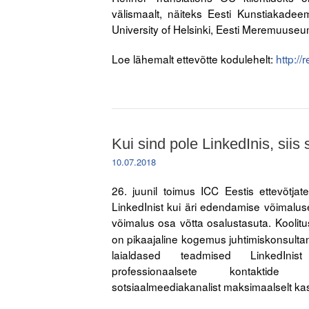
välismaalt, näiteks Eesti Kunstiakadeemi
University of Helsinki, Eesti Meremuuseum,
Loe lähemalt ettevõtte kodulehelt:
http://
Kui sind pole LinkedInis, siis
10.07.2018
26. juunil toimus ICC Eestis ettevõtjate
LinkedInist kui äri edendamise võimaluse
võimalus osa võtta osalustasuta. Koolitus
on pikaajaline kogemus juhtimiskonsulta
laialdased teadmised LinkedInis
professionaalsete kontaktide
sotsiaalmeediakanalist maksimaalselt kas