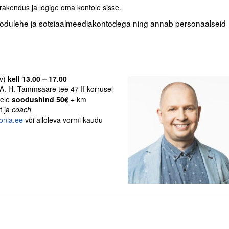
akendus ja logige oma kontole sisse.
tte kodulehe ja sotsiaalmeediakontodega ning annab personaalseid
ev)
kell 13.00 – 17.00
A. H. Tammsaare tee 47 II korrusel
tele
soodushind 50€
+ km
t ja
coach
onia.ee
või alloleva vormi kaudu