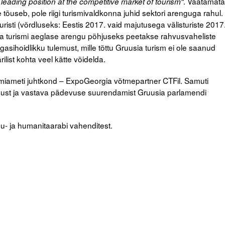
. Vaatamata
 leading position at the competitive market of tourism“
e tõuseb, pole riigi turismivaldkonna juhid sektori arenguga rahul.
it turisti (võrdluseks: Eestis 2017. vaid majutusega välisturiste 2017
a turismi aeglase arengu põhjuseks peetakse rahvusvaheliste
sihoidlikku tulemust, mille tõttu Gruusia turism ei ole saanud
list kohta veel kätte võidelda.
rismiameti juhtkond – ExpoGeorgia võtmepartner CTFil. Samuti
adust ja vastava pädevuse suurendamist Gruusia parlamendi
gu- ja humanitaarabi vahenditest.