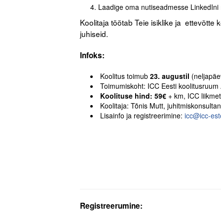
Laadige oma nutiseadmesse LinkedIni r
Koolitaja töötab Teie isiklike ja ettevõ
juhiseid.
Infoks:
Koolitus toimub
23. augustil
(neljapä
Toimumiskoht: ICC Eesti koolitusruum 
Koolituse hind: 59€
+ km, ICC liikme
Koolitaja: Tõnis Mutt, juhitmiskonsultan
Lisainfo ja registreerimine:
icc@icc-est
Registreerumine: