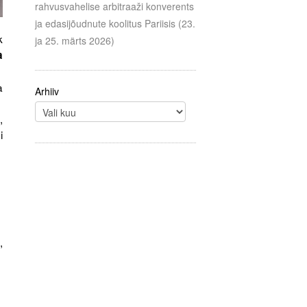
rahvusvahelise arbitraaži konverents
ja edasijõudnute koolitus Pariisis (23.
k
ja 25. märts 2026)
a
a
Arhiiv
,
i
,