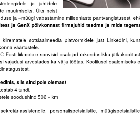
trateegidele ja juhtidele
ide muutmiseks. Üks neist
unduse ja –müügi vabastamine milleenlaste pantvangistusest, eh
est ja GenX põlvkonnast firmajuhid teadma ja mida tegem
kiirematele sotsiaalmeedia platvormidele just LinkedIni, kun
konna väärtustele.
C Eesti liikmetele soovisid osalejad rakenduslikku jätkukoolitust
lisi vajadusi arvestades ka välja töötas. Koolitusel osalemiseks e
dinatagustest.
edInis, siis sind pole olemas!
kestab 4 tundi.
metele soodushind 50€ + km
ekretär-assistendile, personalispetsialistile, müügispetsialistile