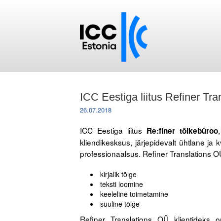
ICC Eestiga liitus Refiner Tr
26.07.2018
ICC Eestiga liitus
Re:finer tõlkebüroo
kliendikesksus, järjepidevalt ühtlane ja 
professionaalsus. Refiner Translations O
kirjalik tõlge
teksti loomine
keeleline toimetamine
suuline tõlge
Refiner Translations OÜ klientideks 