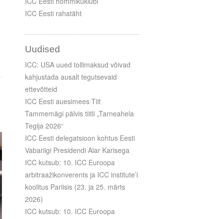
ICC Eesti hommikuklubi
ICC Eesti rahatäht
Uudised
ICC: USA uued tollimaksud võivad
kahjustada ausalt tegutsevaid
ettevõtteid
ICC Eesti auesimees Tiit
Tammemägi pälvis tiitli „Tarneahela
Tegija 2026“
ICC Eesti delegatsioon kohtus Eesti
Vabariigi Presidendi Alar Karisega
ICC kutsub: 10. ICC Euroopa
arbitraažikonverents ja ICC institute’i
koolitus Pariisis (23. ja 25. märts
2026)
ICC kutsub: 10. ICC Euroopa