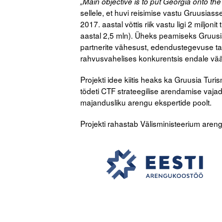
„Main objective is to put Georgia onto the
sellele, et huvi reisimise vastu Gruusiass
2017. aastal võttis riik vastu ligi 2 miljon
aastal 2,5 mln). Üheks peamiseks Gruusi
partnerite vähesust, edendustegevuse taga
rahvusvahelises konkurentsis endale vääri
Projekti idee kiitis heaks ka Gruusia Tu
tõdeti CTF strateegilise arendamise vaj
majandusliku arengu ekspertide poolt.
Projekti rahastab Välisministeerium aren