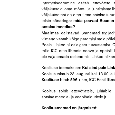
Internetiseerumine esitab ettevõtete s
väljakutseid oma mõtte- ja juhtimismall
väljakutsetest on oma firma sotsiaaltur
teiste sõnadega:
mida peavad Boomerit
sotsiaalmeedias?
Maailmas eelistavad „vanemad tegijad“ 
viimane vastab kõige paremini meie põlv
Peale LinkedIni esialgset tutvustamist IC
mille ICC oma liikmete soove ja spetsiifi
ole vaja omada eelteadmisi LinkedIni kar
Koolituse teemaks on:
Kui sind pole Link
Koolitus toimub 23. augustil kell 13.00 ja 
+ km, ICC Eesti liik
Koolituse hind: 59€
Koolitus sobib ettevõtjatele, juhiabile, s
sotsiaalmeedia- ja veebihalduritele jt.
Koolitusteemad on järgmised: