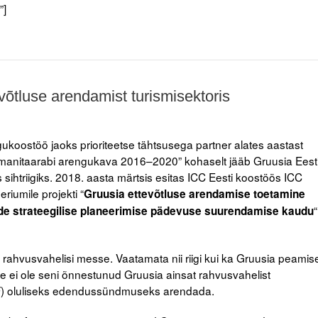
”]
võtluse arendamist turismisektoris
koostöö jaoks prioriteetse tähtsusega partner alates aastast
umanitaarabi arengukava 2016–2020” kohaselt jääb Gruusia Eest
sihtriigiks. 2018. aasta märtsis esitas ICC Eesti koostöös ICC
eriumile projekti “
Gruusia ettevõtluse arendamise toetamine
“
ide strateegilise planeerimise pädevuse suurendamise kaudu
rahvusvahelisi messe. Vaatamata nii riigi kui ka Gruusia peamis
e ei ole seni õnnestunud Gruusia ainsat rahvusvahelist
TF) oluliseks edendussündmuseks arendada.