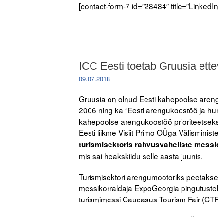
[contact-form-7 id=”28484″ title=”LinkedIn
ICC Eesti toetab Gruusia ette
09.07.2018
Gruusia on olnud Eesti kahepoolse arengu
2006 ning ka “Eesti arengukoostöö ja h
kahepoolse arengukoostöö prioriteetseks 
Eesti liikme Visiit Primo OÜga Välisministe
turismisektoris rahvusvaheliste mess
mis sai heakskiidu selle aasta juunis.
Turismisektori arengumootoriks peetakse 
messikorraldaja ExpoGeorgia pingutustel
turismimessi Caucasus Tourism Fair (C