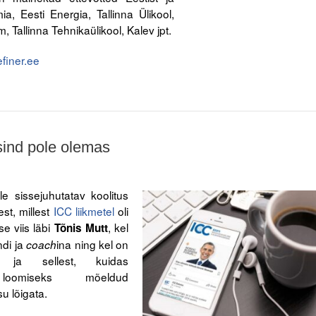
a, Eesti Energia, Tallinna Ülikool,
 Tallinna Tehnikaülikool, Kalev jpt.
refiner.ee
 sind pole olemas
le sissejuhutatav koolitus
st, millest
ICC liikmetel
oli
e viis läbi
, kel
Tõnis Mutt
ndi ja
ina ning kel on
coach
t ja sellest, kuidas
 loomiseks mõeldud
u lõigata.