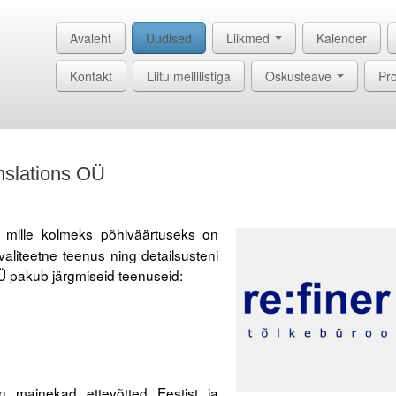
Avaleht
Uudised
Liikmed
Kalender
Kontakt
Liitu meililistiga
Oskusteave
Pro
anslations OÜ
, mille kolmeks põhiväärtuseks on
kvaliteetne teenus ning detailsusteni
Ü pakub järgmiseid teenuseid:
on mainekad ettevõtted Eestist ja