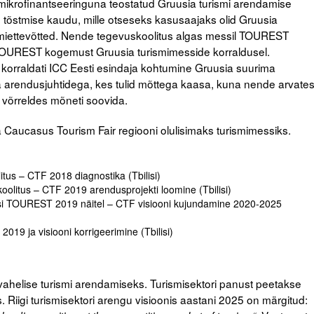
 mikrofinantseeringuna teostatud Gruusia turismi arendamise
 tõstmise kaudu, mille otseseks kasusaajaks olid Gruusia
rismiettevõtted. Nende tegevuskoolitus algas messil TOUREST
 TOUREST kogemust Gruusia turismimesside korraldusel.
s korraldati ICC Eesti esindaja kohtumine Gruusia suurima
 arendusjuhtidega, kes tulid mõttega kaasa, kuna nende arvate
 võrreldes mõneti soovida.
 Caucasus Tourism Fair regiooni olulisimaks turismimessiks.
tus – CTF 2018 diagnostika (Tbilisi)
olitus – CTF 2019 arendusprojekti loomine (Tbilisi)
i TOUREST 2019 näitel – CTF visiooni kujundamine 2020-2025
019 ja visiooni korrigeerimine (Tbilisi)
helise turismi arendamiseks. Turismisektori panust peetakse
 Riigi turismisektori arengu visioonis aastani 2025 on märgitud: