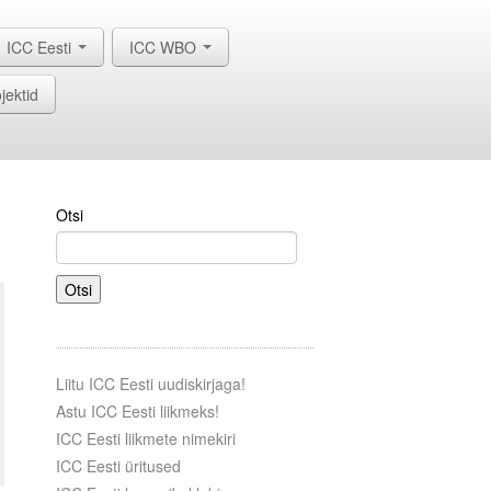
ICC Eesti
ICC WBO
jektid
Otsi
Otsi
Liitu ICC Eesti uudiskirjaga!
Astu ICC Eesti liikmeks!
ICC Eesti liikmete nimekiri
ICC Eesti üritused